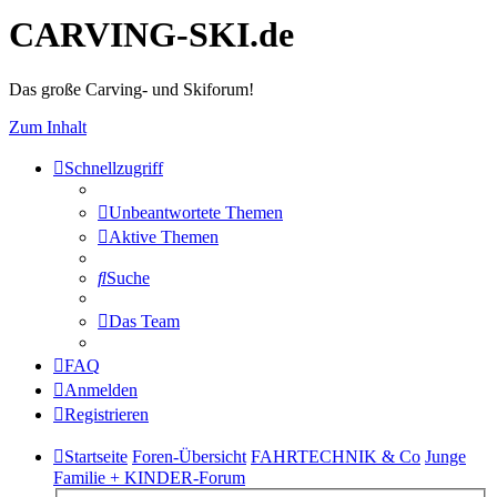
CARVING-SKI.de
Das große Carving- und Skiforum!
Zum Inhalt
Schnellzugriff
Unbeantwortete Themen
Aktive Themen
Suche
Das Team
FAQ
Anmelden
Registrieren
Startseite
Foren-Übersicht
FAHRTECHNIK & Co
Junge
Familie + KINDER-Forum