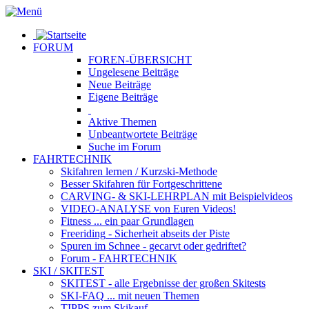
FORUM
FOREN-ÜBERSICHT
Ungelesene
Beiträge
Neue
Beiträge
Eigene
Beiträge
Aktive
Themen
Unbeantwortete
Beiträge
Suche im Forum
FAHRTECHNIK
Skifahren lernen
/ Kurzski-Methode
Besser Skifahren
für Fortgeschrittene
CARVING- & SKI-LEHRPLAN
mit Beispielvideos
VIDEO-ANALYSE
von Euren Videos!
Fitness
... ein paar Grundlagen
Freeriding
- Sicherheit abseits der Piste
Spuren im Schnee
- gecarvt oder gedriftet?
Forum
- FAHRTECHNIK
SKI / SKITEST
SKITEST
- alle Ergebnisse der großen Skitests
SKI-FAQ
... mit neuen Themen
TIPPS zum Skikauf