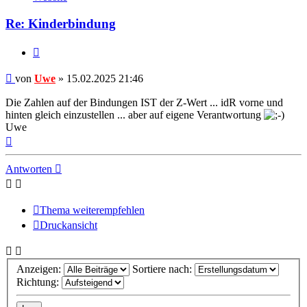
Uwe
Re: Kinderbindung
Zitieren
Beitrag
von
Uwe
»
15.02.2025 21:46
Die Zahlen auf der Bindungen IST der Z-Wert ... idR vorne und
hinten gleich einzustellen ... aber auf eigene Verantwortung
Uwe
Nach
oben
Antworten
Thema weiterempfehlen
Druckansicht
Anzeigen:
Sortiere nach:
Richtung: