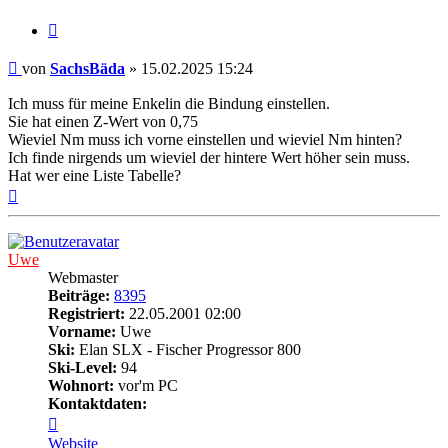
Zitieren
Beitrag
von
SachsBäda
»
15.02.2025 15:24
Ich muss für meine Enkelin die Bindung einstellen.
Sie hat einen Z-Wert von 0,75
Wieviel Nm muss ich vorne einstellen und wieviel Nm hinten?
Ich finde nirgends um wieviel der hintere Wert höher sein muss.
Hat wer eine Liste Tabelle?
Nach
oben
Uwe
Webmaster
Beiträge:
8395
Registriert:
22.05.2001 02:00
Vorname:
Uwe
Ski:
Elan SLX - Fischer Progressor 800
Ski-Level:
94
Wohnort:
vor'm PC
Kontaktdaten:
Kontaktdaten
von
Website