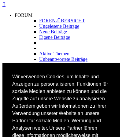
FORUM
FOREN-ÜBERSICHT
Ungelesene Beiträge
Neue Beiträge
Eigene Beiträge
Aktive Themen
Unbeantwortete Beiträge
Suche im Forum
FAHRTECHNIK
Wir verwenden Cookies, um Inhalte und
Einsteiger
Anzeigen zu personalisieren, Funktionen für
Fortgeschrittene
soziale Medien anbieten zu können und die
Lehrplan
Videoanalyse
Zugriffe auf unsere Website zu analysieren.
Außerdem geben wir Informationen zu Ihrer
SKI
Verwendung unserer Website an unsere
SKITEST
Partner für soziale Medien, Werbung und
Ski-FAQ
Analysen weiter. Unsere Partner führen
Tipps Ski-Kauf
Ski-Typen
diese Informationen möglicherweise mit