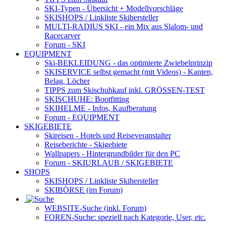
SKI-Typen
- Übersicht + Modellvorschläge
SKISHOPS / Linkliste Skihersteller
MULTI-RADIUS SKI
- ein Mix aus Slalom- und
Racecarver
Forum
- SKI
EQUIPMENT
Ski-BEKLEIDUNG
- das optimierte Zwiebelprinzip
SKISERVICE selbst gemacht
(mit Videos) - Kanten,
Belag, Löcher
TIPPS zum Skischuhkauf
inkl. GRÖSSEN-TEST
SKISCHUHE:
Bootfitting
SKIHELME
- Infos, Kaufberatung
Forum
- EQUIPMENT
SKIGEBIETE
Skireisen - Hotels und Reiseveranstalter
Reiseberichte - Skigebiete
Wallpapers
- Hintergrundbilder für den PC
Forum
- SKIURLAUB / SKIGEBIETE
SHOPS
SKISHOPS / Linkliste Skihersteller
SKIBÖRSE
(im Forum)
WEBSITE
-Suche (inkl. Forum)
FOREN
-Suche: speziell nach Kategorie, User, etc.