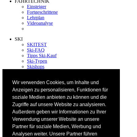
FAHRTECHNIK
Einsteiger
Fortgeschrittene
Lehrplan
Videoanalyse
SKI
SKITEST
Ski-FAQ
Tipps Ski-Kauf
Ski-Typen
Skishops
EQUIPMENT
Wir verwenden Cookies, um Inhalte und
Skibekleidung
Skischuhe
Anzeigen zu personalisieren, Funktionen für
Bootfitting
soziale Medien anbieten zu können und die
Skihelme
Zugriffe auf unsere Website zu analysieren.
Skiservice selbst
Außerdem geben wir Informationen zu Ihrer
Verwendung unserer Website an unsere
SONSTIGES
Skireisen & -hotels
Partner für soziale Medien, Werbung und
Impressum / Datenschutz
Analysen weiter. Unsere Partner führen
Mediadaten