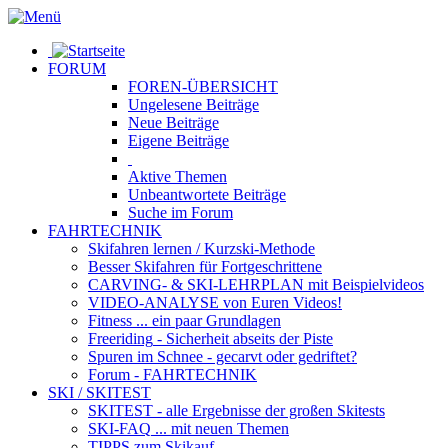
FORUM
FOREN-ÜBERSICHT
Ungelesene
Beiträge
Neue
Beiträge
Eigene
Beiträge
Aktive
Themen
Unbeantwortete
Beiträge
Suche im Forum
FAHRTECHNIK
Skifahren lernen
/ Kurzski-Methode
Besser Skifahren
für Fortgeschrittene
CARVING- & SKI-LEHRPLAN
mit Beispielvideos
VIDEO-ANALYSE
von Euren Videos!
Fitness
... ein paar Grundlagen
Freeriding
- Sicherheit abseits der Piste
Spuren im Schnee
- gecarvt oder gedriftet?
Forum
- FAHRTECHNIK
SKI / SKITEST
SKITEST
- alle Ergebnisse der großen Skitests
SKI-FAQ
... mit neuen Themen
TIPPS zum Skikauf