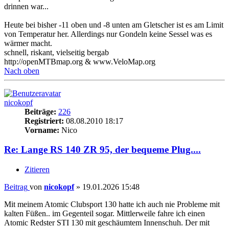
drinnen war...
Heute bei bisher -11 oben und -8 unten am Gletscher ist es am Limit
von Temperatur her. Allerdings nur Gondeln keine Sessel was es
wärmer macht.
schnell, riskant, vielseitig bergab
http://openMTBmap.org & www.VeloMap.org
Nach oben
nicokopf
Beiträge:
226
Registriert:
08.08.2010 18:17
Vorname:
Nico
Re: Lange RS 140 ZR 95, der bequeme Plug....
Zitieren
Beitrag
von
nicokopf
»
19.01.2026 15:48
Mit meinem Atomic Clubsport 130 hatte ich auch nie Probleme mit
kalten Füßen.. im Gegenteil sogar. Mittlerweile fahre ich einen
Atomic Redster STI 130 mit geschäumtem Innenschuh. Der mit