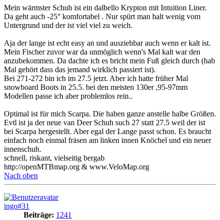
Mein wärmster Schuh ist ein dalbello Krypton mit Intuition Liner.
Da geht auch -25° komfortabel . Nur spürt man halt wenig vom
Untergrund und der ist viel viel zu weich.
Aja der lange ist echt easy an und ausziehbar auch wenn er kalt ist.
Mein Fischer zuvor war da unmöglich wenn's Mal kalt war den
anzubekommen. Da dachte ich es bricht mein Fuß gleich durch (hab
Mal gehört dass das jemand wirklich passiert ist).
Bei 271-272 bin ich im 27.5 jetzt. Aber ich hatte früher Mal
snowboard Boots in 25.5. bei den meisten 130er ,95-97mm
Modellen passe ich aber problemlos rein..
Optimal ist für mich Scarpa. Die haben ganze anstelle halbe Größen.
Evtl ist ja der neue van Deer Schuh such 27 statt 27.5 weil der ist
bei Scarpa hergestellt. Aber egal der Lange passt schon. Es braucht
einfach noch einmal fräsen am linken innen Knöchel und ein neuer
innenschuh.
schnell, riskant, vielseitig bergab
http://openMTBmap.org & www.VeloMap.org
Nach oben
ingo#31
Beiträge:
1241