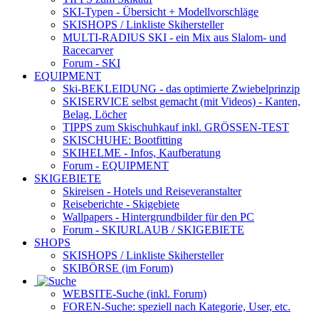
SKI-Typen
- Übersicht + Modellvorschläge
SKISHOPS / Linkliste Skihersteller
MULTI-RADIUS SKI
- ein Mix aus Slalom- und
Racecarver
Forum
- SKI
EQUIPMENT
Ski-BEKLEIDUNG
- das optimierte Zwiebelprinzip
SKISERVICE selbst gemacht
(mit Videos) - Kanten,
Belag, Löcher
TIPPS zum Skischuhkauf
inkl. GRÖSSEN-TEST
SKISCHUHE:
Bootfitting
SKIHELME
- Infos, Kaufberatung
Forum
- EQUIPMENT
SKIGEBIETE
Skireisen - Hotels und Reiseveranstalter
Reiseberichte - Skigebiete
Wallpapers
- Hintergrundbilder für den PC
Forum
- SKIURLAUB / SKIGEBIETE
SHOPS
SKISHOPS / Linkliste Skihersteller
SKIBÖRSE
(im Forum)
WEBSITE
-Suche (inkl. Forum)
FOREN
-Suche: speziell nach Kategorie, User, etc.