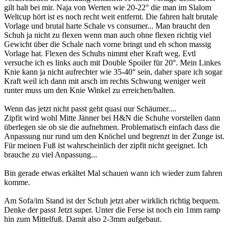
gilt halt bei mir. Naja von Werten wie 20-22° die man im Slalom
Weltcup hört ist es noch recht weit entfernt. Die fahren halt brutale
Vorlage und brutal harte Schale vs consumer... Man braucht den
Schuh ja nicht zu flexen wenn man auch ohne flexen richtig viel
Gewicht über die Schale nach vorne bringt und eh schon massig
Vorlage hat. Flexen des Schuhs nimmt eher Kraft weg. Evtl
versuche ich es links auch mit Double Spoiler für 20°. Mein Linkes
Knie kann ja nicht aufrechter wie 35-40° sein, daher spare ich sogar
Kraft weil ich dann mit arsch im rechts Schwung weniger weit
runter muss um den Knie Winkel zu erreichen/halten.
Wenn das jetzt nicht passt geht quasi nur Schäumer....
Zipfit wird wohl Mitte Jänner bei H&N die Schuhe vorstellen dann
überlegen sie ob sie die aufnehmen. Problematisch einfach dass die
Anpassung nur rund um den Knöchel und begrenzt in der Zunge ist.
Für meinen Fuß ist wahrscheinlich der zipfit nicht geeignet. Ich
brauche zu viel Anpassung...
Bin gerade etwas erkältet Mal schauen wann ich wieder zum fahren
komme.
Am Sofa/im Stand ist der Schuh jetzt aber wirklich richtig bequem.
Denke der passt Jetzt super. Unter die Ferse ist noch ein 1mm ramp
hin zum Mittelfuß. Damit also 2-3mm aufgebaut.