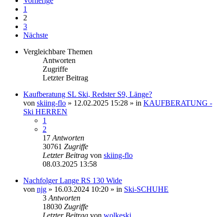
Vorherige
1
2
3
Nächste
Vergleichbare Themen
Antworten
Zugriffe
Letzter Beitrag
Kaufberatung SL Ski, Redster S9, Länge?
von
skiing-flo
» 12.02.2025 15:28 » in
KAUFBERATUNG -
Ski HERREN
1
2
17
Antworten
30761
Zugriffe
Letzter Beitrag
von
skiing-flo
08.03.2025 13:58
Nachfolger Lange RS 130 Wide
von
njg
» 16.03.2024 10:20 » in
Ski-SCHUHE
3
Antworten
18030
Zugriffe
Letzter Beitrag
von
wolkeski