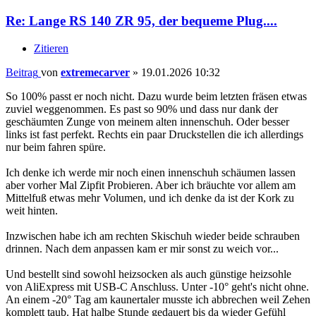
Re: Lange RS 140 ZR 95, der bequeme Plug....
Zitieren
Beitrag
von
extremecarver
»
19.01.2026 10:32
So 100% passt er noch nicht. Dazu wurde beim letzten fräsen etwas
zuviel weggenommen. Es past so 90% und dass nur dank der
geschäumten Zunge von meinem alten innenschuh. Oder besser
links ist fast perfekt. Rechts ein paar Druckstellen die ich allerdings
nur beim fahren spüre.
Ich denke ich werde mir noch einen innenschuh schäumen lassen
aber vorher Mal Zipfit Probieren. Aber ich bräuchte vor allem am
Mittelfuß etwas mehr Volumen, und ich denke da ist der Kork zu
weit hinten.
Inzwischen habe ich am rechten Skischuh wieder beide schrauben
drinnen. Nach dem anpassen kam er mir sonst zu weich vor...
Und bestellt sind sowohl heizsocken als auch günstige heizsohle
von AliExpress mit USB-C Anschluss. Unter -10° geht's nicht ohne.
An einem -20° Tag am kaunertaler musste ich abbrechen weil Zehen
komplett taub. Hat halbe Stunde gedauert bis da wieder Gefühl