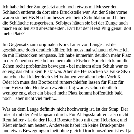
Ich habe bei der Zunge jetzt auch noch etwas mit Messer den
Schlauch entfernt da dort eine Druckstelle war. An der Seite vorne
waren sie bei H&N schon besser wie beim Schuhlabor und haben
die Schläuche rausgerissen. Selbiges hätten sie bei der Zunge auch
machen sollen statt abeschneiden. Evtl hat der Head Plug genau dort
mehr Platz?
Im Gegensatz zum originalen Kork Liner von Lange - ist der
geschäumte doch deutlich kühler. Ich muss mal schauen ob/wie ich
da mit Heizsocken reinpasse. Ich habe immerhin deutlich mehr Platz
in der Zehenbox wie bei meinem alten Fischer. Sprich ich kann die
Zehen recht problemlos bewegen - bei meinem alten Schuh war es
so eng das dafür kein Platz war. Aber die Heizsocken vs Falke SK6
brauchen halt leider doch viel Volumen vor allem beim Vorfuß.
Oder ich muss das Bootboard runterschleifen lassen für Platz für
eine Heizsohle. Heute am zweiten Tag war es schon deutlich
weniger eng, aber ein bisserl mehr Platz kommt hoffentlich bald
noch - aber nicht viel mehr....
Was an dem Lange definitiv nicht hochwertig ist, ist der Strap. Der
rutscht mit der Zeit langsam durch. Für Alltagsskifahrer - also nicht
Rennfahrer - ist da der Head Booster Strap mit dem Hebelzug und
Klett einfach am besten. Anderseits habei ich keine Druckpunkte
und etwas Bewegungsfreiheit ohne gleich Druck auszüben ist evtl ja