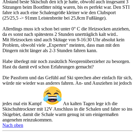
Abstand beste Skischuh den ich je hatte, obwohl auch insgesamt 3
Sitzungen beim Bootfitter nötig waren, bis es perfekt war. Den STI
fahre ich auch eine Schalengröße kleiner wie den Clubsport
(25/25,5 -> 91mm Leistenbreite bei 25,8cm Fußlänge).
Allerdings muss ich schon bei unter 0° C die Heizsocken anziehen,
da es sonst nach spätestens 2 Stunden unerträglich kalt wird..
Mit Heizsocken sind auch Skitage von 9-16:30 Uhr absolut kein
Problem, obwohl viele „Experten“ meinten, dass man mit den
Dingern nicht länger als 2-3 Stunden fahren kann.
Habe überlegt mir noch zusätzlich Neoprenüberzieher zu besorgen.
Hast du damit evtl schon Erfahrungen gemacht?
Die Passform und das Gefühl auf Ski sprechen aber einfach für sich,
würde nie wieder was anderes fahren. An- und Ausziehen ist jedoch
jedes mal ein Kampf
An kalten Tagen lege ich die
Skischuhtrockner mit 12V Anschluss in die Schalen und fahre so ins
Skigebiet, damit die Schale warm genug ist um einigermaßen
angenehm reinzukommen.
Nach oben