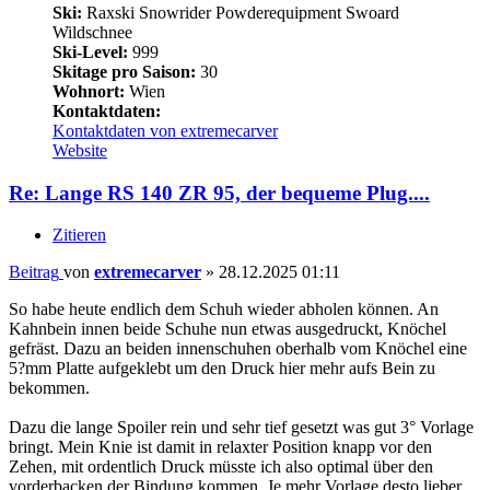
Ski:
Raxski Snowrider Powderequipment Swoard
Wildschnee
Ski-Level:
999
Skitage pro Saison:
30
Wohnort:
Wien
Kontaktdaten:
Kontaktdaten von extremecarver
Website
Re: Lange RS 140 ZR 95, der bequeme Plug....
Zitieren
Beitrag
von
extremecarver
»
28.12.2025 01:11
So habe heute endlich dem Schuh wieder abholen können. An
Kahnbein innen beide Schuhe nun etwas ausgedruckt, Knöchel
gefräst. Dazu an beiden innenschuhen oberhalb vom Knöchel eine
5?mm Platte aufgeklebt um den Druck hier mehr aufs Bein zu
bekommen.
Dazu die lange Spoiler rein und sehr tief gesetzt was gut 3° Vorlage
bringt. Mein Knie ist damit in relaxter Position knapp vor den
Zehen, mit ordentlich Druck müsste ich also optimal über den
vorderbacken der Bindung kommen. Je mehr Vorlage desto lieber