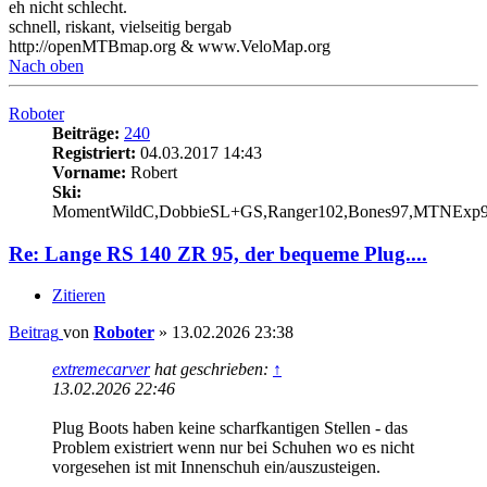
eh nicht schlecht.
schnell, riskant, vielseitig bergab
http://openMTBmap.org & www.VeloMap.org
Nach oben
Roboter
Beiträge:
240
Registriert:
04.03.2017 14:43
Vorname:
Robert
Ski:
MomentWildC,DobbieSL+GS,Ranger102,Bones97,MTNExp
Re: Lange RS 140 ZR 95, der bequeme Plug....
Zitieren
Beitrag
von
Roboter
»
13.02.2026 23:38
extremecarver
hat geschrieben:
↑
13.02.2026 22:46
Plug Boots haben keine scharfkantigen Stellen - das
Problem existriert wenn nur bei Schuhen wo es nicht
vorgesehen ist mit Innenschuh ein/auszusteigen.