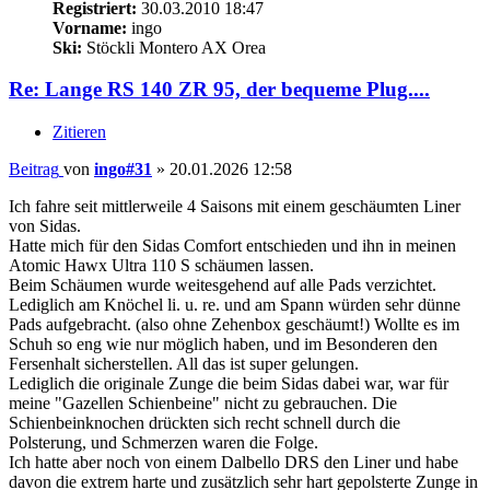
Registriert:
30.03.2010 18:47
Vorname:
ingo
Ski:
Stöckli Montero AX Orea
Re: Lange RS 140 ZR 95, der bequeme Plug....
Zitieren
Beitrag
von
ingo#31
»
20.01.2026 12:58
Ich fahre seit mittlerweile 4 Saisons mit einem geschäumten Liner
von Sidas.
Hatte mich für den Sidas Comfort entschieden und ihn in meinen
Atomic Hawx Ultra 110 S schäumen lassen.
Beim Schäumen wurde weitesgehend auf alle Pads verzichtet.
Lediglich am Knöchel li. u. re. und am Spann würden sehr dünne
Pads aufgebracht. (also ohne Zehenbox geschäumt!) Wollte es im
Schuh so eng wie nur möglich haben, und im Besonderen den
Fersenhalt sicherstellen. All das ist super gelungen.
Lediglich die originale Zunge die beim Sidas dabei war, war für
meine "Gazellen Schienbeine" nicht zu gebrauchen. Die
Schienbeinknochen drückten sich recht schnell durch die
Polsterung, und Schmerzen waren die Folge.
Ich hatte aber noch von einem Dalbello DRS den Liner und habe
davon die extrem harte und zusätzlich sehr hart gepolsterte Zunge in