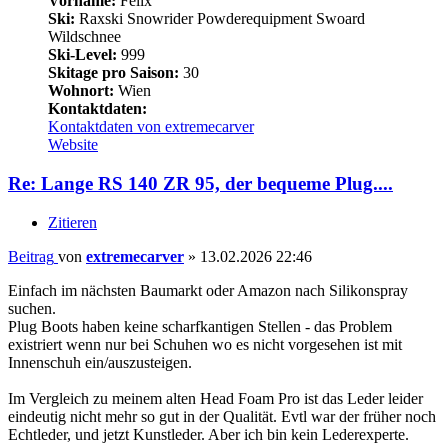
Vorname:
Felix
Ski:
Raxski Snowrider Powderequipment Swoard
Wildschnee
Ski-Level:
999
Skitage pro Saison:
30
Wohnort:
Wien
Kontaktdaten:
Kontaktdaten von extremecarver
Website
Re: Lange RS 140 ZR 95, der bequeme Plug....
Zitieren
Beitrag
von
extremecarver
»
13.02.2026 22:46
Einfach im nächsten Baumarkt oder Amazon nach Silikonspray
suchen.
Plug Boots haben keine scharfkantigen Stellen - das Problem
existriert wenn nur bei Schuhen wo es nicht vorgesehen ist mit
Innenschuh ein/auszusteigen.
Im Vergleich zu meinem alten Head Foam Pro ist das Leder leider
eindeutig nicht mehr so gut in der Qualität. Evtl war der früher noch
Echtleder, und jetzt Kunstleder. Aber ich bin kein Lederexperte.