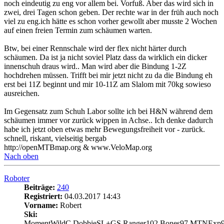
noch eindeutig zu eng vor allem bei. Vorfuß. Aber das wird sich in
zwei, drei Tagen schon geben. Der rechte war in der früh auch noch
viel zu eng.ich hätte es schon vorher gewollt aber musste 2 Wochen
auf einen freien Termin zum schäumen warten.
Btw, bei einer Rennschale wird der flex nicht härter durch
schäumen. Da ist ja nicht soviel Platz dass da wirklich ein dicker
innenschuh draus wird.. Man wird aber die Bindung 1-2Z
hochdrehen müssen. Trifft bei mir jetzt nicht zu da die Bindung eh
erst bei 11Z beginnt und mir 10-11Z am Slalom mit 70kg sowieso
ausreichen.
Im Gegensatz zum Schuh Labor sollte ich bei H&N während dem
schäumen immer vor zurück wippen in Achse.. Ich denke dadurch
habe ich jetzt oben etwas mehr Bewegungsfreiheit vor - zurück.
schnell, riskant, vielseitig bergab
http://openMTBmap.org & www.VeloMap.org
Nach oben
Roboter
Beiträge:
240
Registriert:
04.03.2017 14:43
Vorname:
Robert
Ski:
MomentWildC,DobbieSL+GS,Ranger102,Bones97,MTNExp