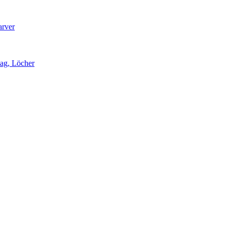
arver
lag, Löcher