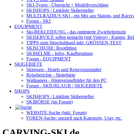
SKI-Typen
- Übersicht + Modellvorschläge
SKISHOPS / Linkliste Skihersteller
MULTI-RADIUS SKI
- ein Mix aus Slalom- und Racec
Forum
- SKI
EQUIPMENT
Ski-BEKLEIDUNG
- das optimierte Zwiebelprinzip
SKISERVICE selbst gemacht
(mit Videos) - Kanten, Be
TIPPS zum Skischuhkauf
inkl. GRÖSSEN-TEST
SKISCHUHE:
Bootfitting
SKIHELME
- Infos, Kaufberatung
Forum
- EQUIPMENT
SKIGEBIETE
Skireisen - Hotels und Reiseveranstalter
Reiseberichte - Skigebiete
Wallpapers
- Hintergrundbilder für den PC
Forum
- SKIURLAUB / SKIGEBIETE
SHOPS
SKISHOPS / Linkliste Skihersteller
SKIBÖRSE
(im Forum)
WEBSITE
-Suche (inkl. Forum)
FOREN
-Suche: speziell nach Kategorie, User, etc.
CARVING-SKI.de