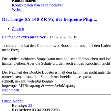
Kontaktdaten:
Kontaktdaten von extremecarver
Website
Re: Lange RS 140 ZR 95, der bequeme Plug....
Zitieren
Beitrag
von
extremecarver
»
14.02.2026 00:18
Ja stimmt, hat hat den Double Power Booster nur noch bei den Ladens
mehr Flex).
Die seitlich ziehbaren Straps kann man halt schnell festziehen und loc
hängenbleiben. Aber die Schale wurden auch an den Knöcheln leicht 
Der Nachteil des Double Booster ist halt den kann man nicht unter de
runterflexen, anstatt den Strap abzuschneiden bis es passt.
schnell, riskant, vielseitig bergab
http://openMTBmap.org & www.VeloMap.org
Nach oben
Uncle Nobby
Beiträge:
23
Registriert:
03.04.2008 20:03