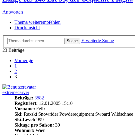
Antworten
Thema weiterempfehlen
Druckansicht
Erweiterte Suche
Suche
23 Beiträge
Vorherige
1
2
3
extremecarver
Beiträge:
3582
Registriert:
12.01.2005 15:10
Vorname:
Felix
Ski:
Raxski Snowrider Powderequipment Swoard Wildschnee
Ski-Level:
999
Skitage pro Saison:
30
Wohnort:
Wien