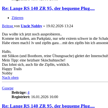
Re: Lange RS 140 ZR 95, der bequeme Plug....
Zitieren
Beitrag
von
Uncle Nobby
»
19.02.2026 13:24
Das wollte ich jetzt noch ausprobieren..
Komme im kalten, am Parkplatz, nur sehr extrem schwer in die Schale
Habe einen mach1 lv und zipfits gara…mit den zipfits bin ich ansonste
Hallo,
mit Silikon (und Boothorn, reine Übungssache) gleitet der Innenschuh b
Mein Tipp: eine heizbare Skischuhtasche!
Das lohnt sich, auch für die Zipfits, wirklich.
Happy Trails
Nobby
Nach oben
Gusepe
Beiträge:
4
Registriert:
16.01.2026 16:00
Re: Lange RS 140 ZR 95, der bequeme Plug....