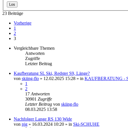
23 Beiträge
Vorherige
1
2
3
Vergleichbare Themen
Antworten
Zugriffe
Letzter Beitrag
Kaufberatung SL Ski, Redster S9, Länge?
von
skiing-flo
» 12.02.2025 15:28 » in
KAUFBERATUNG - S
1
2
17
Antworten
30901
Zugriffe
Letzter Beitrag
von
skiing-flo
08.03.2025 13:58
Nachfolger Lange RS 130 Wide
von
njg
» 16.03.2024 10:20 » in
Ski-SCHUHE