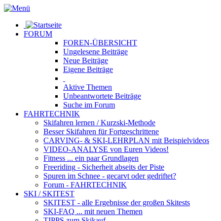
FORUM
FOREN-ÜBERSICHT
Ungelesene
Beiträge
Neue
Beiträge
Eigene
Beiträge
Aktive
Themen
Unbeantwortete
Beiträge
Suche im Forum
FAHRTECHNIK
Skifahren lernen
/ Kurzski-Methode
Besser Skifahren
für Fortgeschrittene
CARVING- & SKI-LEHRPLAN
mit Beispielvideos
VIDEO-ANALYSE
von Euren Videos!
Fitness
... ein paar Grundlagen
Freeriding
- Sicherheit abseits der Piste
Spuren im Schnee
- gecarvt oder gedriftet?
Forum
- FAHRTECHNIK
SKI / SKITEST
SKITEST
- alle Ergebnisse der großen Skitests
SKI-FAQ
... mit neuen Themen
TIPPS zum Skikauf