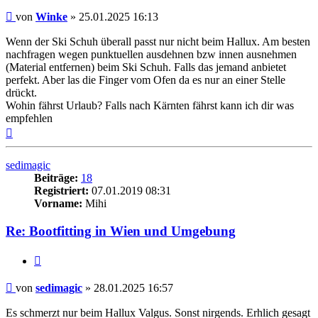
Beitrag
von
Winke
»
25.01.2025 16:13
Wenn der Ski Schuh überall passt nur nicht beim Hallux. Am besten
nachfragen wegen punktuellen ausdehnen bzw innen ausnehmen
(Material entfernen) beim Ski Schuh. Falls das jemand anbietet
perfekt. Aber las die Finger vom Ofen da es nur an einer Stelle
drückt.
Wohin fährst Urlaub? Falls nach Kärnten fährst kann ich dir was
empfehlen
Nach
oben
sedimagic
Beiträge:
18
Registriert:
07.01.2019 08:31
Vorname:
Mihi
Re: Bootfitting in Wien und Umgebung
Zitieren
Beitrag
von
sedimagic
»
28.01.2025 16:57
Es schmerzt nur beim Hallux Valgus. Sonst nirgends. Erhlich gesagt