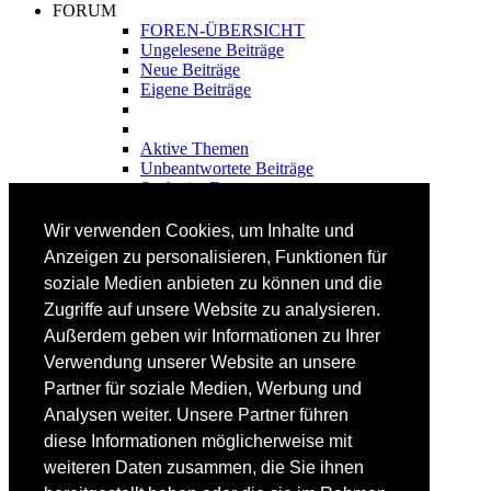
FORUM
FOREN-ÜBERSICHT
Ungelesene Beiträge
Neue Beiträge
Eigene Beiträge
Aktive Themen
Unbeantwortete Beiträge
Suche im Forum
FAHRTECHNIK
Wir verwenden Cookies, um Inhalte und
Einsteiger
Anzeigen zu personalisieren, Funktionen für
Fortgeschrittene
soziale Medien anbieten zu können und die
Lehrplan
Videoanalyse
Zugriffe auf unsere Website zu analysieren.
Außerdem geben wir Informationen zu Ihrer
SKI
Verwendung unserer Website an unsere
SKITEST
Partner für soziale Medien, Werbung und
Ski-FAQ
Analysen weiter. Unsere Partner führen
Tipps Ski-Kauf
Ski-Typen
diese Informationen möglicherweise mit
Skishops
weiteren Daten zusammen, die Sie ihnen