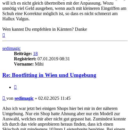
will ich es nicht gleich übertreiben mit der Anpassung. Wozu
unnötig viel Geld ausgeben, wenn auch mit kleineren Eingriffen am
Schuh eine Korrektur möglich ist, so dass es nicht schmerzt am
Hallux Valgus.
Wen kannst Du empfehlen in Kärnten? Danke
Nach
oben
sedimagic
Beiträge:
18
Registriert:
07.01.2019 08:31
Vorname:
Mihi
Re: Bootfitting in Wien und Umgebung
Zitieren
Beitrag
von
sedimagic
»
02.02.2025 11:45
Also ich war jetzt bei einigen Shops hier bei mir in der näheren
Umgebung. Nur ein Shop hatte Ahnung aber nur ein Modell zur
Auswahl, welches mir aber nicht gut gepasst hat. Zumindest konnte
ich durch das viele anprobieren heraus finden, dass ich einen
Skischuh mit mindestens 103mm Leistenbreite benötige. Bei einem