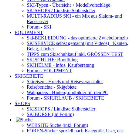
SKI-Typen
- Übersicht + Modellvorschläge
SKISHOPS / Linkliste Skihersteller
MULTI-RADIUS SKI
- ein Mix aus Slalom- und
Racecarver
Forum
- SKI
EQUIPMENT
Ski-BEKLEIDUNG
- das optimierte Zwiebelprinzip
SKISERVICE selbst gemacht
(mit Videos) - Kanten,
Belag, Löcher
TIPPS zum Skischuhkauf
inkl. GRÖSSEN-TEST
SKISCHUHE:
Bootfitting
SKIHELME
- Infos, Kaufberatung
Forum
- EQUIPMENT
SKIGEBIETE
Skireisen - Hotels und Reiseveranstalter
Reiseberichte - Skigebiete
Wallpapers
- Hintergrundbilder für den PC
Forum
- SKIURLAUB / SKIGEBIETE
SHOPS
SKISHOPS / Linkliste Skihersteller
SKIBÖRSE
(im Forum)
WEBSITE
-Suche (inkl. Forum)
FOREN
-Suche: speziell nach Kategorie, User, etc.