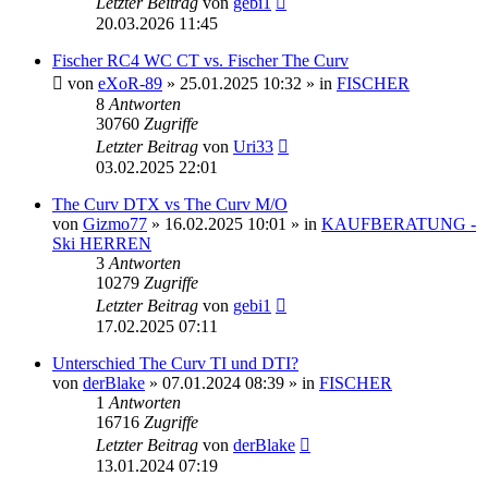
Letzter Beitrag
von
gebi1
20.03.2026 11:45
Fischer RC4 WC CT vs. Fischer The Curv
von
eXoR-89
» 25.01.2025 10:32 » in
FISCHER
8
Antworten
30760
Zugriffe
Letzter Beitrag
von
Uri33
03.02.2025 22:01
The Curv DTX vs The Curv M/O
von
Gizmo77
» 16.02.2025 10:01 » in
KAUFBERATUNG -
Ski HERREN
3
Antworten
10279
Zugriffe
Letzter Beitrag
von
gebi1
17.02.2025 07:11
Unterschied The Curv TI und DTI?
von
derBlake
» 07.01.2024 08:39 » in
FISCHER
1
Antworten
16716
Zugriffe
Letzter Beitrag
von
derBlake
13.01.2024 07:19