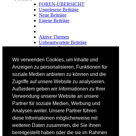
FOREN-ÜBERSICHT
Ungelesene Beiträge
Neue Beiträge
Eigene Beiträge
Aktive Themen
Unbeantwortete Beiträge
Suche im Forum
FAHRTECHNIK
Wir verwenden Cookies, um Inhalte und
Einsteiger
Anzeigen zu personalisieren, Funktionen für
Fortgeschrittene
soziale Medien anbieten zu können und die
Lehrplan
Videoanalyse
Zugriffe auf unsere Website zu analysieren.
Außerdem geben wir Informationen zu Ihrer
SKI
Verwendung unserer Website an unsere
SKITEST
Partner für soziale Medien, Werbung und
Ski-FAQ
Analysen weiter. Unsere Partner führen
Tipps Ski-Kauf
Ski-Typen
diese Informationen möglicherweise mit
Skishops
weiteren Daten zusammen, die Sie ihnen
bereitgestellt haben oder die sie im Rahmen
EQUIPMENT