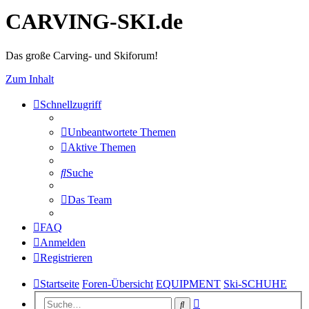
CARVING-SKI.de
Das große Carving- und Skiforum!
Zum Inhalt
Schnellzugriff
Unbeantwortete Themen
Aktive Themen
Suche
Das Team
FAQ
Anmelden
Registrieren
Startseite
Foren-Übersicht
EQUIPMENT
Ski-SCHUHE
Erweiterte
Suche