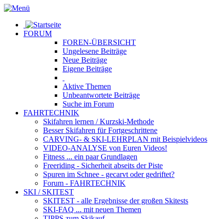
FORUM
FOREN-ÜBERSICHT
Ungelesene
Beiträge
Neue
Beiträge
Eigene
Beiträge
Aktive
Themen
Unbeantwortete
Beiträge
Suche im Forum
FAHRTECHNIK
Skifahren lernen
/ Kurzski-Methode
Besser Skifahren
für Fortgeschrittene
CARVING- & SKI-LEHRPLAN
mit Beispielvideos
VIDEO-ANALYSE
von Euren Videos!
Fitness
... ein paar Grundlagen
Freeriding
- Sicherheit abseits der Piste
Spuren im Schnee
- gecarvt oder gedriftet?
Forum
- FAHRTECHNIK
SKI / SKITEST
SKITEST
- alle Ergebnisse der großen Skitests
SKI-FAQ
... mit neuen Themen
TIPPS zum Skikauf