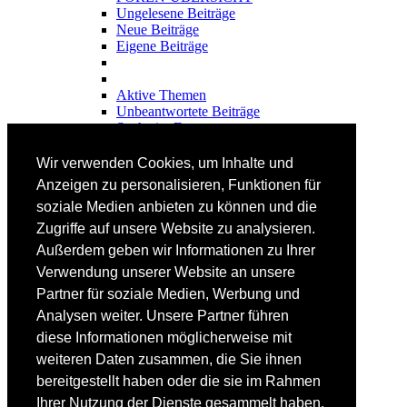
Ungelesene Beiträge
Neue Beiträge
Eigene Beiträge
Aktive Themen
Unbeantwortete Beiträge
Suche im Forum
FAHRTECHNIK
Wir verwenden Cookies, um Inhalte und
Einsteiger
Anzeigen zu personalisieren, Funktionen für
Fortgeschrittene
soziale Medien anbieten zu können und die
Lehrplan
Videoanalyse
Zugriffe auf unsere Website zu analysieren.
Außerdem geben wir Informationen zu Ihrer
SKI
Verwendung unserer Website an unsere
SKITEST
Partner für soziale Medien, Werbung und
Ski-FAQ
Analysen weiter. Unsere Partner führen
Tipps Ski-Kauf
Ski-Typen
diese Informationen möglicherweise mit
Skishops
weiteren Daten zusammen, die Sie ihnen
bereitgestellt haben oder die sie im Rahmen
EQUIPMENT
Skibekleidung
Ihrer Nutzung der Dienste gesammelt haben.