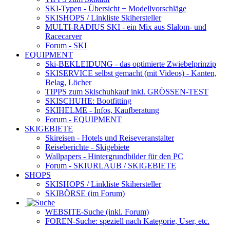
SKI-Typen
- Übersicht + Modellvorschläge
SKISHOPS / Linkliste Skihersteller
MULTI-RADIUS SKI
- ein Mix aus Slalom- und
Racecarver
Forum
- SKI
EQUIPMENT
Ski-BEKLEIDUNG
- das optimierte Zwiebelprinzip
SKISERVICE selbst gemacht
(mit Videos) - Kanten,
Belag, Löcher
TIPPS zum Skischuhkauf
inkl. GRÖSSEN-TEST
SKISCHUHE:
Bootfitting
SKIHELME
- Infos, Kaufberatung
Forum
- EQUIPMENT
SKIGEBIETE
Skireisen - Hotels und Reiseveranstalter
Reiseberichte - Skigebiete
Wallpapers
- Hintergrundbilder für den PC
Forum
- SKIURLAUB / SKIGEBIETE
SHOPS
SKISHOPS / Linkliste Skihersteller
SKIBÖRSE
(im Forum)
WEBSITE
-Suche (inkl. Forum)
FOREN
-Suche: speziell nach Kategorie, User, etc.