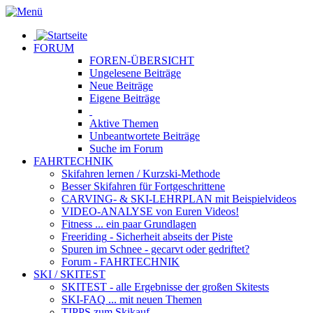
FORUM
FOREN-ÜBERSICHT
Ungelesene
Beiträge
Neue
Beiträge
Eigene
Beiträge
Aktive
Themen
Unbeantwortete
Beiträge
Suche im Forum
FAHRTECHNIK
Skifahren lernen
/ Kurzski-Methode
Besser Skifahren
für Fortgeschrittene
CARVING- & SKI-LEHRPLAN
mit Beispielvideos
VIDEO-ANALYSE
von Euren Videos!
Fitness
... ein paar Grundlagen
Freeriding
- Sicherheit abseits der Piste
Spuren im Schnee
- gecarvt oder gedriftet?
Forum
- FAHRTECHNIK
SKI / SKITEST
SKITEST
- alle Ergebnisse der großen Skitests
SKI-FAQ
... mit neuen Themen
TIPPS zum Skikauf