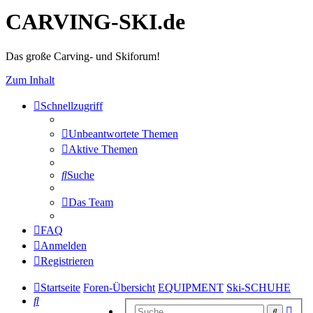
CARVING-SKI.de
Das große Carving- und Skiforum!
Zum Inhalt
Schnellzugriff
Unbeantwortete Themen
Aktive Themen
Suche
Das Team
FAQ
Anmelden
Registrieren
Startseite
Foren-Übersicht
EQUIPMENT
Ski-SCHUHE
Suche
Erwe
Suche