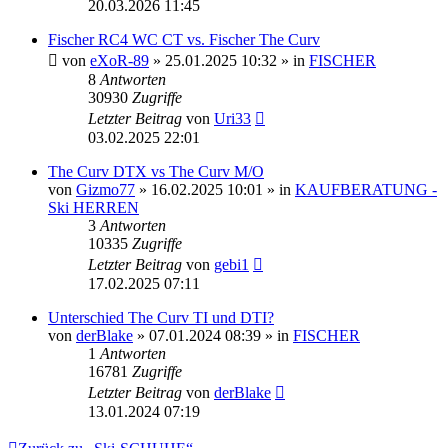
20.03.2026 11:45
Fischer RC4 WC CT vs. Fischer The Curv
von
eXoR-89
» 25.01.2025 10:32 » in
FISCHER
8
Antworten
30930
Zugriffe
Letzter Beitrag
von
Uri33
03.02.2025 22:01
The Curv DTX vs The Curv M/O
von
Gizmo77
» 16.02.2025 10:01 » in
KAUFBERATUNG -
Ski HERREN
3
Antworten
10335
Zugriffe
Letzter Beitrag
von
gebi1
17.02.2025 07:11
Unterschied The Curv TI und DTI?
von
derBlake
» 07.01.2024 08:39 » in
FISCHER
1
Antworten
16781
Zugriffe
Letzter Beitrag
von
derBlake
13.01.2024 07:19