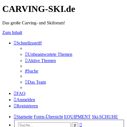
CARVING-SKI.de
Das große Carving- und Skiforum!
Zum Inhalt
Schnellzugriff
Unbeantwortete Themen
Aktive Themen
Suche
Das Team
FAQ
Anmelden
Registrieren
Startseite
Foren-Übersicht
EQUIPMENT
Ski-SCHUHE
Erweiterte
Suche