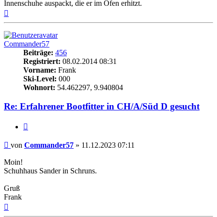
Innenschuhe auspackt, die er im Ofen erhitzt.
Nach
oben
Commander57
Beiträge:
456
Registriert:
08.02.2014 08:31
Vorname:
Frank
Ski-Level:
000
Wohnort:
54.462297, 9.940804
Re: Erfahrener Bootfitter in CH/A/Süd D gesucht
Zitieren
Beitrag
von
Commander57
»
11.12.2023 07:11
Moin!
Schuhhaus Sander in Schruns.
Gruß
Frank
Nach
oben