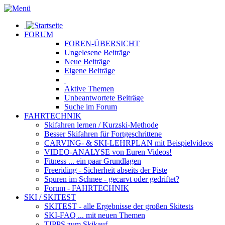
FORUM
FOREN-ÜBERSICHT
Ungelesene
Beiträge
Neue
Beiträge
Eigene
Beiträge
Aktive
Themen
Unbeantwortete
Beiträge
Suche im Forum
FAHRTECHNIK
Skifahren lernen
/ Kurzski-Methode
Besser Skifahren
für Fortgeschrittene
CARVING- & SKI-LEHRPLAN
mit Beispielvideos
VIDEO-ANALYSE
von Euren Videos!
Fitness
... ein paar Grundlagen
Freeriding
- Sicherheit abseits der Piste
Spuren im Schnee
- gecarvt oder gedriftet?
Forum
- FAHRTECHNIK
SKI / SKITEST
SKITEST
- alle Ergebnisse der großen Skitests
SKI-FAQ
... mit neuen Themen
TIPPS zum Skikauf