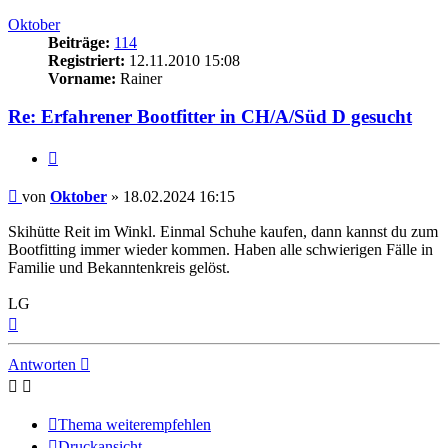
Oktober
Beiträge:
114
Registriert:
12.11.2010 15:08
Vorname:
Rainer
Re: Erfahrener Bootfitter in CH/A/Süd D gesucht
Zitieren
Beitrag
von
Oktober
»
18.02.2024 16:15
Skihütte Reit im Winkl. Einmal Schuhe kaufen, dann kannst du zum
Bootfitting immer wieder kommen. Haben alle schwierigen Fälle in
Familie und Bekanntenkreis gelöst.
LG
Nach
oben
Antworten
Thema weiterempfehlen
Druckansicht