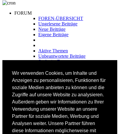
FORUM
FOREN-ÜBERSICHT
Ungelesene Beiträge
Neue Beiträge
Eigene Beiträge
Aktive Themen
Unbeantwortete Beiträge
Suche im Forum
FAHRTECHNIK
Wir verwenden Cookies, um Inhalte und
Einsteiger
Anzeigen zu personalisieren, Funktionen für
Fortgeschrittene
soziale Medien anbieten zu können und die
Lehrplan
Videoanalyse
Zugriffe auf unsere Website zu analysieren.
Außerdem geben wir Informationen zu Ihrer
SKI
Verwendung unserer Website an unsere
SKITEST
Partner für soziale Medien, Werbung und
Ski-FAQ
Analysen weiter. Unsere Partner führen
Tipps Ski-Kauf
Ski-Typen
diese Informationen möglicherweise mit