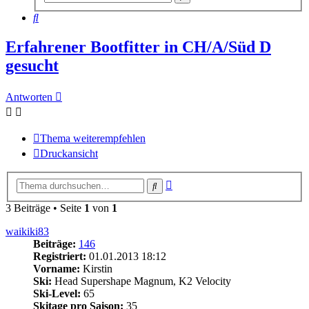
Suche
Suche
Erfahrener Bootfitter in CH/A/Süd D
gesucht
Antworten
Thema weiterempfehlen
Druckansicht
Erweiterte
Suche
Suche
3 Beiträge • Seite
1
von
1
waikiki83
Beiträge:
146
Registriert:
01.01.2013 18:12
Vorname:
Kirstin
Ski:
Head Supershape Magnum, K2 Velocity
Ski-Level:
65
Skitage pro Saison:
35