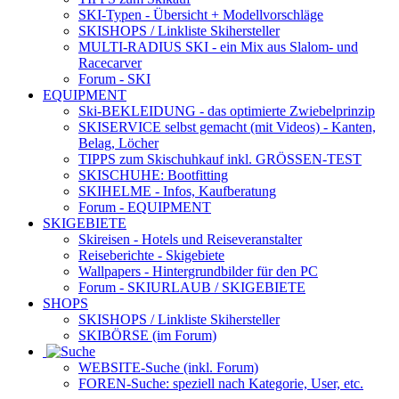
SKI-Typen
- Übersicht + Modellvorschläge
SKISHOPS / Linkliste Skihersteller
MULTI-RADIUS SKI
- ein Mix aus Slalom- und
Racecarver
Forum
- SKI
EQUIPMENT
Ski-BEKLEIDUNG
- das optimierte Zwiebelprinzip
SKISERVICE selbst gemacht
(mit Videos) - Kanten,
Belag, Löcher
TIPPS zum Skischuhkauf
inkl. GRÖSSEN-TEST
SKISCHUHE:
Bootfitting
SKIHELME
- Infos, Kaufberatung
Forum
- EQUIPMENT
SKIGEBIETE
Skireisen - Hotels und Reiseveranstalter
Reiseberichte - Skigebiete
Wallpapers
- Hintergrundbilder für den PC
Forum
- SKIURLAUB / SKIGEBIETE
SHOPS
SKISHOPS / Linkliste Skihersteller
SKIBÖRSE
(im Forum)
WEBSITE
-Suche (inkl. Forum)
FOREN
-Suche: speziell nach Kategorie, User, etc.