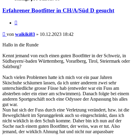
Erfahrener Bootfitter in CH/A/Süd D gesucht
Zitieren
Beitrag
von
waikiki83
»
10.12.2023 18:42
Hallo in die Runde
Kennt jemand von euch einen guten Bootfitter in der Schweiz, in
Südbayern/-baden Württemberg, Vorarlberg, Tirol, Steiermark oder
Salzburg?
Nach vielen Problemen hatte ich mich vor ein paar Jahren
Skischuhe schäumen lassen, da ich unter anderem zwei sehr
unterschiedliche grosse Füsse hab (entweder war ein Fuss am
absterben oder ein einer am schwimmen). Danach folgte bei einem
anderen Sportgeschäft noch eine Odyssee der Anpassung bis alles
gut war.
Nun hat sich der Fuss durch eine Verletzung verändert, bzw. ist die
Beweglichkeit im Sprunggelenk auch so eingeschränkt, dass ich
nicht wirklich in den Schuh komme. Daher bin ich nun auf der
Suche nach einem guten Bootfitter, der weiss, was er tut. Also
jemand, der wirklich Ahnung hat und nicht nur anpassbare