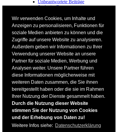
Unbeantwortete Beiträge
Suche im Forum
FAHRTECHNIK
Wir verwenden Cookies, um Inhalte und
Einsteiger
Anzeigen zu personalisieren, Funktionen für
Fortgeschrittene
soziale Medien anbieten zu können und die
Lehrplan
Videoanalyse
Zugriffe auf unsere Website zu analysieren.
Außerdem geben wir Informationen zu Ihrer
SKI
Verwendung unserer Website an unsere
SKITEST
Partner für soziale Medien, Werbung und
Ski-FAQ
Analysen weiter. Unsere Partner führen
Tipps Ski-Kauf
Ski-Typen
diese Informationen möglicherweise mit
Skishops
weiteren Daten zusammen, die Sie ihnen
bereitgestellt haben oder die sie im Rahmen
EQUIPMENT
Skibekleidung
Ihrer Nutzung der Dienste gesammelt haben.
Skischuhe
Durch die Nutzung dieser Website
Bootfitting
stimmen Sie der Nutzung von Cookies
Skihelme
Skiservice selbst
und der Erhebung von Daten zu!
Weitere Infos siehe:
Datenschutzerklärung
SONSTIGES