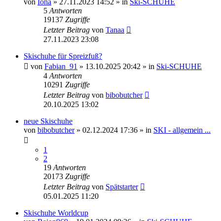
von
Iona
» 27.11.2023 14:52 » in
Ski-SCHUHE
5
Antworten
19137
Zugriffe
Letzter Beitrag
von
Tanaa
27.11.2023 23:08
Skischuhe für Spreizfuß?
von
Fabian_91
» 13.10.2025 20:42 » in
Ski-SCHUHE
4
Antworten
10291
Zugriffe
Letzter Beitrag
von
bibobutcher
20.10.2025 13:02
neue Skischuhe
von
bibobutcher
» 02.12.2024 17:36 » in
SKI - allgemein ...
1
2
19
Antworten
20173
Zugriffe
Letzter Beitrag
von
Spätstarter
05.01.2025 11:20
Skischuhe Worldcup