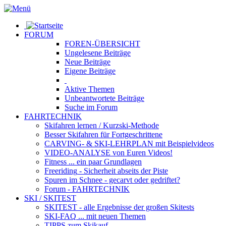
FORUM
FOREN-ÜBERSICHT
Ungelesene
Beiträge
Neue
Beiträge
Eigene
Beiträge
Aktive
Themen
Unbeantwortete
Beiträge
Suche im Forum
FAHRTECHNIK
Skifahren lernen
/ Kurzski-Methode
Besser Skifahren
für Fortgeschrittene
CARVING- & SKI-LEHRPLAN
mit Beispielvideos
VIDEO-ANALYSE
von Euren Videos!
Fitness
... ein paar Grundlagen
Freeriding
- Sicherheit abseits der Piste
Spuren im Schnee
- gecarvt oder gedriftet?
Forum
- FAHRTECHNIK
SKI / SKITEST
SKITEST
- alle Ergebnisse der großen Skitests
SKI-FAQ
... mit neuen Themen
TIPPS zum Skikauf