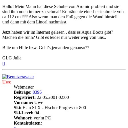
Hallo! Mein Mann hat diese Schuhe von Aromic probiert und sie
sind ihm noch immer zu schmal! Er bräuchte eine Leistenbreite von
ca 112 cm ??? Also wenn man den Fuß gegen die Wand hinstellt
und dann mit dem Lineal nachmisst..
Jetzt haben wir im Internet gelesen , dass es Aqua Boots gibt?
Machen die Sinn? Gibt es leider nur weiter weg von uns..
Bitte um Hilfe bzw. Geht’s jemanden genauso??
GLG Julia
Nach
oben
Uwe
Webmaster
Beiträge:
8395
Registriert:
22.05.2001 02:00
Vorname:
Uwe
Ski:
Elan SLX - Fischer Progressor 800
Ski-Level:
94
Wohnort:
vor'm PC
Kontaktdaten:
Kontaktdaten