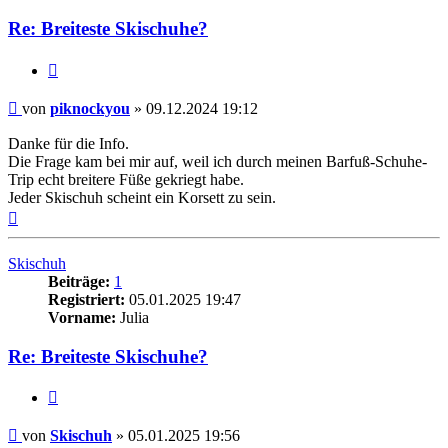
Re: Breiteste Skischuhe?
Zitieren
Beitrag
von
piknockyou
»
09.12.2024 19:12
Danke für die Info.
Die Frage kam bei mir auf, weil ich durch meinen Barfuß-Schuhe-
Trip echt breitere Füße gekriegt habe.
Jeder Skischuh scheint ein Korsett zu sein.
Nach
oben
Skischuh
Beiträge:
1
Registriert:
05.01.2025 19:47
Vorname:
Julia
Re: Breiteste Skischuhe?
Zitieren
Beitrag
von
Skischuh
»
05.01.2025 19:56