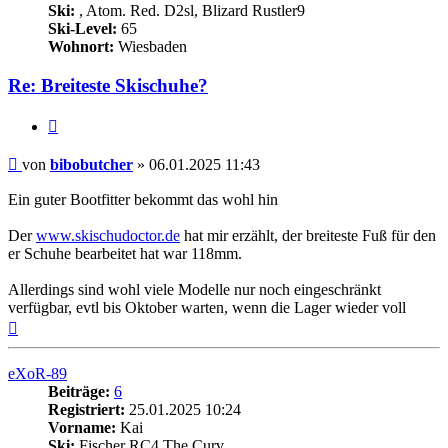
Ski:
, Atom. Red. D2sl, Blizard Rustler9
Ski-Level:
65
Wohnort:
Wiesbaden
Re: Breiteste Skischuhe?
Zitieren
Beitrag
von
bibobutcher
»
06.01.2025 11:43
Ein guter Bootfitter bekommt das wohl hin
Der
www.skischudoctor.de
hat mir erzählt, der breiteste Fuß für den
er Schuhe bearbeitet hat war 118mm.
Allerdings sind wohl viele Modelle nur noch eingeschränkt
verfügbar, evtl bis Oktober warten, wenn die Lager wieder voll
Nach
oben
eXoR-89
Beiträge:
6
Registriert:
25.01.2025 10:24
Vorname:
Kai
Ski:
Fischer RC4 The Curv