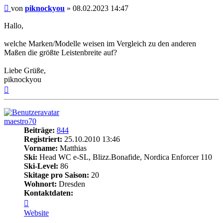
Beitrag
von
piknockyou
»
08.02.2023 14:47
Hallo,
welche Marken/Modelle weisen im Vergleich zu den anderen
Maßen die größte Leistenbreite auf?
Liebe Grüße,
piknockyou
Nach
oben
maestro70
Beiträge:
844
Registriert:
25.10.2010 13:46
Vorname:
Matthias
Ski:
Head WC e-SL, Blizz.Bonafide, Nordica Enforcer 110
Ski-Level:
86
Skitage pro Saison:
20
Wohnort:
Dresden
Kontaktdaten:
Kontaktdaten
von
Website
maestro70