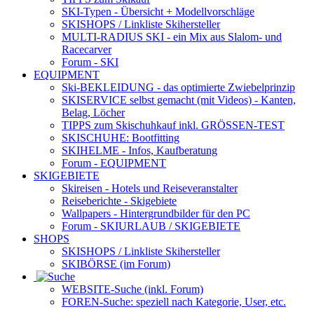
SKI-Typen
- Übersicht + Modellvorschläge
SKISHOPS / Linkliste Skihersteller
MULTI-RADIUS SKI
- ein Mix aus Slalom- und
Racecarver
Forum
- SKI
EQUIPMENT
Ski-BEKLEIDUNG
- das optimierte Zwiebelprinzip
SKISERVICE selbst gemacht
(mit Videos) - Kanten,
Belag, Löcher
TIPPS zum Skischuhkauf
inkl. GRÖSSEN-TEST
SKISCHUHE:
Bootfitting
SKIHELME
- Infos, Kaufberatung
Forum
- EQUIPMENT
SKIGEBIETE
Skireisen - Hotels und Reiseveranstalter
Reiseberichte - Skigebiete
Wallpapers
- Hintergrundbilder für den PC
Forum
- SKIURLAUB / SKIGEBIETE
SHOPS
SKISHOPS / Linkliste Skihersteller
SKIBÖRSE
(im Forum)
WEBSITE
-Suche (inkl. Forum)
FOREN
-Suche: speziell nach Kategorie, User, etc.