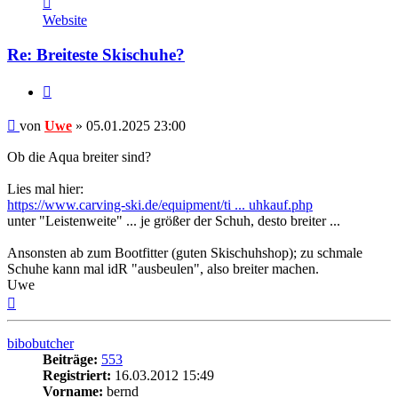
von
Website
Uwe
Re: Breiteste Skischuhe?
Zitieren
Beitrag
von
Uwe
»
05.01.2025 23:00
Ob die Aqua breiter sind?
Lies mal hier:
https://www.carving-ski.de/equipment/ti ... uhkauf.php
unter "Leistenweite" ... je größer der Schuh, desto breiter ...
Ansonsten ab zum Bootfitter (guten Skischuhshop); zu schmale
Schuhe kann mal idR "ausbeulen", also breiter machen.
Uwe
Nach
oben
bibobutcher
Beiträge:
553
Registriert:
16.03.2012 15:49
Vorname:
bernd