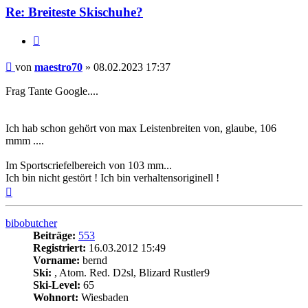
Re: Breiteste Skischuhe?
Zitieren
Beitrag
von
maestro70
»
08.02.2023 17:37
Frag Tante Google....
Ich hab schon gehört von max Leistenbreiten von, glaube, 106
mmm ....
Im Sportscriefelbereich von 103 mm...
Ich bin nicht gestört ! Ich bin verhaltensoriginell !
Nach
oben
bibobutcher
Beiträge:
553
Registriert:
16.03.2012 15:49
Vorname:
bernd
Ski:
, Atom. Red. D2sl, Blizard Rustler9
Ski-Level:
65
Wohnort:
Wiesbaden