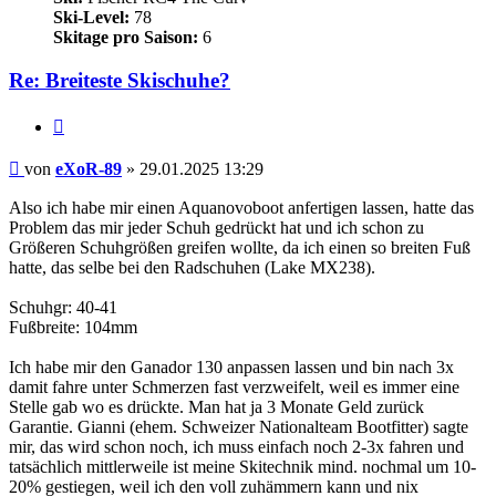
Ski-Level:
78
Skitage pro Saison:
6
Re: Breiteste Skischuhe?
Zitieren
Beitrag
von
eXoR-89
»
29.01.2025 13:29
Also ich habe mir einen Aquanovoboot anfertigen lassen, hatte das
Problem das mir jeder Schuh gedrückt hat und ich schon zu
Größeren Schuhgrößen greifen wollte, da ich einen so breiten Fuß
hatte, das selbe bei den Radschuhen (Lake MX238).
Schuhgr: 40-41
Fußbreite: 104mm
Ich habe mir den Ganador 130 anpassen lassen und bin nach 3x
damit fahre unter Schmerzen fast verzweifelt, weil es immer eine
Stelle gab wo es drückte. Man hat ja 3 Monate Geld zurück
Garantie. Gianni (ehem. Schweizer Nationalteam Bootfitter) sagte
mir, das wird schon noch, ich muss einfach noch 2-3x fahren und
tatsächlich mittlerweile ist meine Skitechnik mind. nochmal um 10-
20% gestiegen, weil ich den voll zuhämmern kann und nix