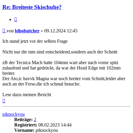
Re: Breiteste Skischuhe?
Zitieren
Beitrag
von
bibobutcher
»
09.12.2024 12:45
Ich stand jetzt vor der selben Frage
Nicht nur die mm sind entscheidend,sondern auch der Schnitt
zB der Tecnica Mach hatte 104mm wart aber nach vorne spitz
zulaufend und hat gedrückt, da war der Head Edge mit 102mm
breiter.
Der Ato,ic havvk Magna war noch breiter vom Schnitt,leider aber
auch an der Ferse,die ich schmal brauche.
Lese dazu meinen Bericht
Nach
oben
piknockyou
Beiträge:
2
Registriert:
08.02.2023 14:44
Vorname:
piknockyou