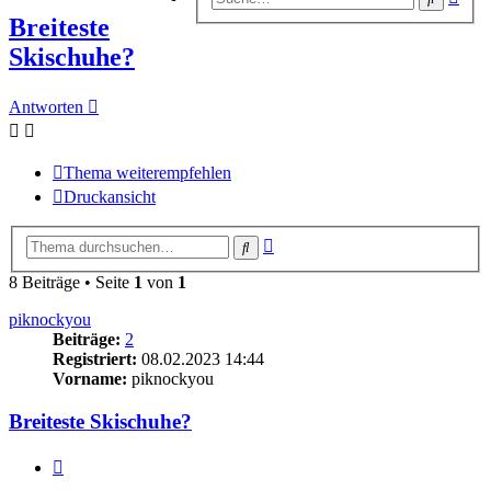
Suc
Breiteste
Skischuhe?
Antworten
Thema weiterempfehlen
Druckansicht
Erweiterte
Suche
Suche
8 Beiträge • Seite
1
von
1
piknockyou
Beiträge:
2
Registriert:
08.02.2023 14:44
Vorname:
piknockyou
Breiteste Skischuhe?
Zitieren