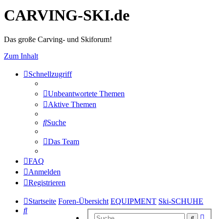
CARVING-SKI.de
Das große Carving- und Skiforum!
Zum Inhalt
Schnellzugriff
Unbeantwortete Themen
Aktive Themen
Suche
Das Team
FAQ
Anmelden
Registrieren
Startseite
Foren-Übersicht
EQUIPMENT
Ski-SCHUHE
Suche
Erwe
Suche