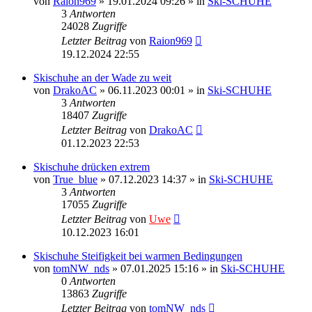
von
Raion969
» 19.01.2024 09:26 » in
Ski-SCHUHE
3
Antworten
24028
Zugriffe
Letzter Beitrag
von
Raion969
19.12.2024 22:55
Skischuhe an der Wade zu weit
von
DrakoAC
» 06.11.2023 00:01 » in
Ski-SCHUHE
3
Antworten
18407
Zugriffe
Letzter Beitrag
von
DrakoAC
01.12.2023 22:53
Skischuhe drücken extrem
von
True_blue
» 07.12.2023 14:37 » in
Ski-SCHUHE
3
Antworten
17055
Zugriffe
Letzter Beitrag
von
Uwe
10.12.2023 16:01
Skischuhe Steifigkeit bei warmen Bedingungen
von
tomNW_nds
» 07.01.2025 15:16 » in
Ski-SCHUHE
0
Antworten
13863
Zugriffe
Letzter Beitrag
von
tomNW_nds