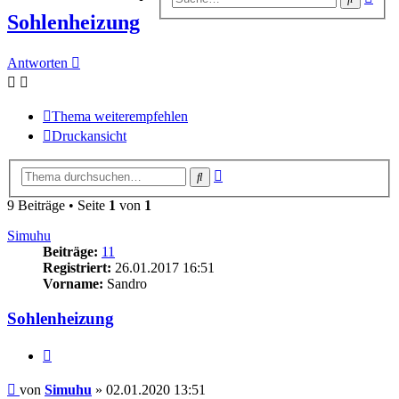
Suc
Sohlenheizung
Antworten
Thema weiterempfehlen
Druckansicht
Erweiterte
Suche
Suche
9 Beiträge • Seite
1
von
1
Simuhu
Beiträge:
11
Registriert:
26.01.2017 16:51
Vorname:
Sandro
Sohlenheizung
Zitieren
Beitrag
von
Simuhu
»
02.01.2020 13:51