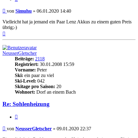
Beitrag
von
Simuhu
»
06.01.2020 14:40
Vielleicht hat ja jemand ein Paar Lenz Akkus zu einem guten Preis
übrig;-)
Nach
oben
NeusserGletscher
Beiträge:
2118
Registriert:
30.01.2008 15:59
Vorname:
Peter
Ski:
ein paar zu viel
Ski-Level:
042
Skitage pro Saison:
20
Wohnort:
Dorf an einem Bach
Re: Sohlenheizung
Zitieren
Beitrag
von
NeusserGletscher
»
09.01.2020 22:37