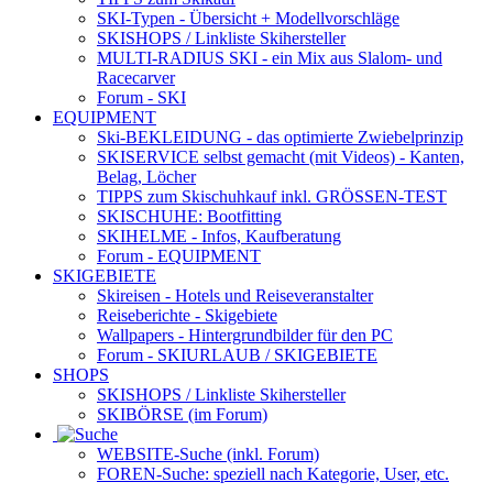
SKI-Typen
- Übersicht + Modellvorschläge
SKISHOPS / Linkliste Skihersteller
MULTI-RADIUS SKI
- ein Mix aus Slalom- und
Racecarver
Forum
- SKI
EQUIPMENT
Ski-BEKLEIDUNG
- das optimierte Zwiebelprinzip
SKISERVICE selbst gemacht
(mit Videos) - Kanten,
Belag, Löcher
TIPPS zum Skischuhkauf
inkl. GRÖSSEN-TEST
SKISCHUHE:
Bootfitting
SKIHELME
- Infos, Kaufberatung
Forum
- EQUIPMENT
SKIGEBIETE
Skireisen - Hotels und Reiseveranstalter
Reiseberichte - Skigebiete
Wallpapers
- Hintergrundbilder für den PC
Forum
- SKIURLAUB / SKIGEBIETE
SHOPS
SKISHOPS / Linkliste Skihersteller
SKIBÖRSE
(im Forum)
WEBSITE
-Suche (inkl. Forum)
FOREN
-Suche: speziell nach Kategorie, User, etc.