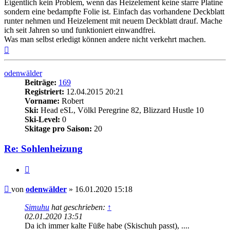
Eigentlich kein Problem, wenn das Heizelement keine starre Platine
sondern eine bedampfte Folie ist. Einfach das vorhandene Deckblatt
runter nehmen und Heizelement mit neuem Deckblatt drauf. Mache
ich seit Jahren so und funktioniert einwandfrei.
Was man selbst erledigt können andere nicht verkehrt machen.
Nach
oben
odenwälder
Beiträge:
169
Registriert:
12.04.2015 20:21
Vorname:
Robert
Ski:
Head eSL, Völkl Peregrine 82, Blizzard Hustle 10
Ski-Level:
0
Skitage pro Saison:
20
Re: Sohlenheizung
Zitieren
Beitrag
von
odenwälder
»
16.01.2020 15:18
Simuhu
hat geschrieben:
↑
02.01.2020 13:51
Da ich immer kalte Füße habe (Skischuh passt), ....