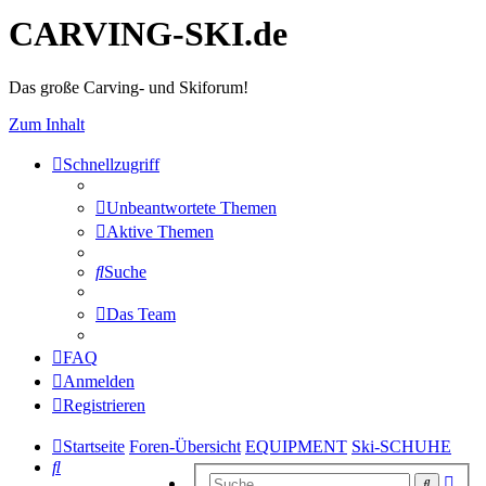
CARVING-SKI.de
Das große Carving- und Skiforum!
Zum Inhalt
Schnellzugriff
Unbeantwortete Themen
Aktive Themen
Suche
Das Team
FAQ
Anmelden
Registrieren
Startseite
Foren-Übersicht
EQUIPMENT
Ski-SCHUHE
Suche
Erwe
Suche