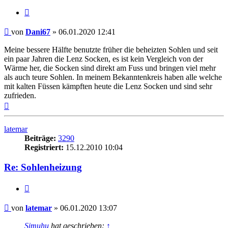
Zitieren
Beitrag
von
Dani67
»
06.01.2020 12:41
Meine bessere Hälfte benutzte früher die beheizten Sohlen und seit
ein paar Jahren die Lenz Socken, es ist kein Vergleich von der
Wärme her, die Socken sind direkt am Fuss und bringen viel mehr
als auch teure Sohlen. In meinem Bekanntenkreis haben alle welche
mit kalten Füssen kämpften heute die Lenz Socken und sind sehr
zufrieden.
Nach
oben
latemar
Beiträge:
3290
Registriert:
15.12.2010 10:04
Re: Sohlenheizung
Zitieren
Beitrag
von
latemar
»
06.01.2020 13:07
Simuhu
hat geschrieben:
↑