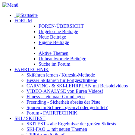
FORUM
FOREN-ÜBERSICHT
Ungelesene
Beiträge
Neue
Beiträge
Eigene
Beiträge
Aktive
Themen
Unbeantwortete
Beiträge
Suche im Forum
FAHRTECHNIK
Skifahren lernen
/ Kurzski-Methode
Besser Skifahren
für Fortgeschrittene
CARVING- & SKI-LEHRPLAN
mit Beispielvideos
VIDEO-ANALYSE
von Euren Videos!
Fitness
... ein paar Grundlagen
Freeriding
- Sicherheit abseits der Piste
Spuren im Schnee
- gecarvt oder gedriftet?
Forum
- FAHRTECHNIK
SKI / SKITEST
SKITEST
- alle Ergebnisse der großen Skitests
SKI-FAQ
... mit neuen Themen
TIPPS zum Skikauf