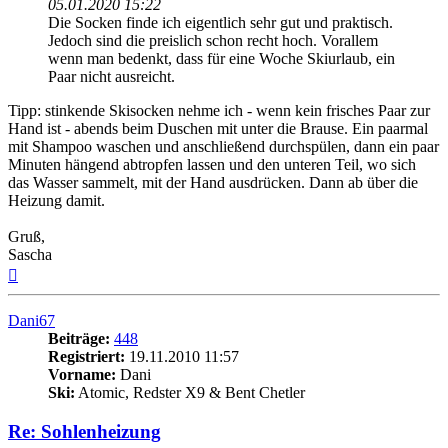
05.01.2020 15:22
Die Socken finde ich eigentlich sehr gut und praktisch.
Jedoch sind die preislich schon recht hoch. Vorallem
wenn man bedenkt, dass für eine Woche Skiurlaub, ein
Paar nicht ausreicht.
Tipp: stinkende Skisocken nehme ich - wenn kein frisches Paar zur
Hand ist - abends beim Duschen mit unter die Brause. Ein paarmal
mit Shampoo waschen und anschließend durchspülen, dann ein paar
Minuten hängend abtropfen lassen und den unteren Teil, wo sich
das Wasser sammelt, mit der Hand ausdrücken. Dann ab über die
Heizung damit.
Gruß,
Sascha
Nach
oben
Dani67
Beiträge:
448
Registriert:
19.11.2010 11:57
Vorname:
Dani
Ski:
Atomic, Redster X9 & Bent Chetler
Re: Sohlenheizung