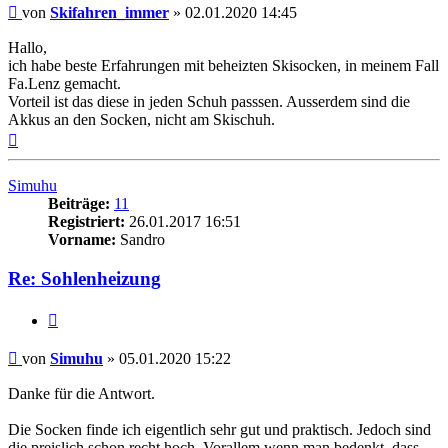
Beitrag
von
Skifahren_immer
»
02.01.2020 14:45
Hallo,
ich habe beste Erfahrungen mit beheizten Skisocken, in meinem Fall
Fa.Lenz gemacht.
Vorteil ist das diese in jeden Schuh passsen. Ausserdem sind die
Akkus an den Socken, nicht am Skischuh.
Nach
oben
Simuhu
Beiträge:
11
Registriert:
26.01.2017 16:51
Vorname:
Sandro
Re: Sohlenheizung
Zitieren
Beitrag
von
Simuhu
»
05.01.2020 15:22
Danke für die Antwort.
Die Socken finde ich eigentlich sehr gut und praktisch. Jedoch sind
die preislich schon recht hoch. Vorallem wenn man bedenkt, dass