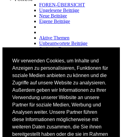
FOREN-ÜBERSICHT
Ungelesene Beiträge
Neue Beiträge
Eigene Beiträge
Aktive Themen
Unbeantwortete Beiträge
Suche im Forum
FAHRTECHNIK
Wir verwenden Cookies, um Inhalte und
Einsteiger
Anzeigen zu personalisieren, Funktionen für
Fortgeschrittene
soziale Medien anbieten zu können und die
Lehrplan
Videoanalyse
Zugriffe auf unsere Website zu analysieren.
Außerdem geben wir Informationen zu Ihrer
SKI
Verwendung unserer Website an unsere
SKITEST
Partner für soziale Medien, Werbung und
Ski-FAQ
Analysen weiter. Unsere Partner führen
Tipps Ski-Kauf
Ski-Typen
diese Informationen möglicherweise mit
Skishops
weiteren Daten zusammen, die Sie ihnen
bereitgestellt haben oder die sie im Rahmen
EQUIPMENT