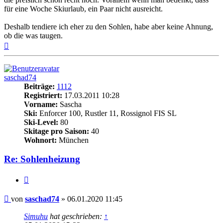
für eine Woche Skiurlaub, ein Paar nicht ausreicht.
Deshalb tendiere ich eher zu den Sohlen, habe aber keine Ahnung,
ob die was taugen.
Nach
oben
saschad74
Beiträge:
1112
Registriert:
17.03.2011 10:28
Vorname:
Sascha
Ski:
Enforcer 100, Rustler 11, Rossignol FIS SL
Ski-Level:
80
Skitage pro Saison:
40
Wohnort:
München
Re: Sohlenheizung
Zitieren
Beitrag
von
saschad74
»
06.01.2020 11:45
Simuhu
hat geschrieben:
↑