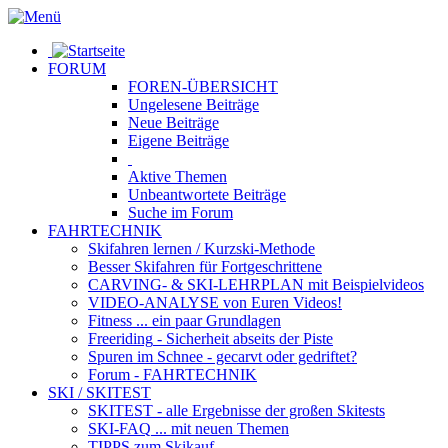
FORUM
FOREN-ÜBERSICHT
Ungelesene
Beiträge
Neue
Beiträge
Eigene
Beiträge
Aktive
Themen
Unbeantwortete
Beiträge
Suche im Forum
FAHRTECHNIK
Skifahren lernen
/ Kurzski-Methode
Besser Skifahren
für Fortgeschrittene
CARVING- & SKI-LEHRPLAN
mit Beispielvideos
VIDEO-ANALYSE
von Euren Videos!
Fitness
... ein paar Grundlagen
Freeriding
- Sicherheit abseits der Piste
Spuren im Schnee
- gecarvt oder gedriftet?
Forum
- FAHRTECHNIK
SKI / SKITEST
SKITEST
- alle Ergebnisse der großen Skitests
SKI-FAQ
... mit neuen Themen
TIPPS zum Skikauf