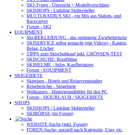
SKI-Typen
- Übersicht + Modellvorschläge
SKISHOPS / Linkliste Skihersteller
MULTI-RADIUS SKI
- ein Mix aus Slalom- und
Racecarver
Forum
- SKI
EQUIPMENT
Ski-BEKLEIDUNG
- das optimierte Zwiebelprinzip
SKISERVICE selbst gemacht
(mit Videos) - Kanten,
Belag, Löcher
TIPPS zum Skischuhkauf
inkl. GRÖSSEN-TEST
SKISCHUHE:
Bootfitting
SKIHELME
- Infos, Kaufberatung
Forum
- EQUIPMENT
SKIGEBIETE
Skireisen - Hotels und Reiseveranstalter
Reiseberichte - Skigebiete
Wallpapers
- Hintergrundbilder für den PC
Forum
- SKIURLAUB / SKIGEBIETE
SHOPS
SKISHOPS / Linkliste Skihersteller
SKIBÖRSE
(im Forum)
WEBSITE
-Suche (inkl. Forum)
FOREN
-Suche: speziell nach Kategorie, User, etc.