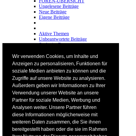
FOREN-ÜBERSICHT
Ungelesene Beiträge
Neue Beiträge
Eigene Beiträge
Aktive Themen
Unbeantwortete Beiträge
Suche im Forum
FAHRTECHNIK
Wir verwenden Cookies, um Inhalte und
Einsteiger
Anzeigen zu personalisieren, Funktionen für
Fortgeschrittene
soziale Medien anbieten zu können und die
Lehrplan
Videoanalyse
Zugriffe auf unsere Website zu analysieren.
Außerdem geben wir Informationen zu Ihrer
SKI
Verwendung unserer Website an unsere
SKITEST
Partner für soziale Medien, Werbung und
Ski-FAQ
Analysen weiter. Unsere Partner führen
Tipps Ski-Kauf
Ski-Typen
diese Informationen möglicherweise mit
Skishops
weiteren Daten zusammen, die Sie ihnen
bereitgestellt haben oder die sie im Rahmen
EQUIPMENT
Skibekleidung