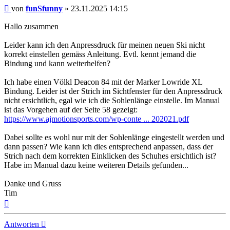
Beitrag
von
funSfunny
»
23.11.2025 14:15
Hallo zusammen
Leider kann ich den Anpressdruck für meinen neuen Ski nicht
korrekt einstellen gemäss Anleitung. Evtl. kennt jemand die
Bindung und kann weiterhelfen?
Ich habe einen Völkl Deacon 84 mit der Marker Lowride XL
Bindung. Leider ist der Strich im Sichtfenster für den Anpressdruck
nicht ersichtlich, egal wie ich die Sohlenlänge einstelle. Im Manual
ist das Vorgehen auf der Seite 58 gezeigt:
https://www.ajmotionsports.com/wp-conte ... 202021.pdf
Dabei sollte es wohl nur mit der Sohlenlänge eingestellt werden und
dann passen? Wie kann ich dies entsprechend anpassen, dass der
Strich nach dem korrekten Einklicken des Schuhes ersichtlich ist?
Habe im Manual dazu keine weiteren Details gefunden...
Danke und Gruss
Tim
Nach
oben
Antworten