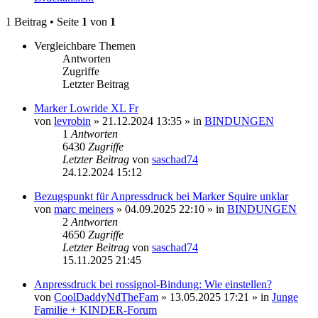
1 Beitrag • Seite
1
von
1
Vergleichbare Themen
Antworten
Zugriffe
Letzter Beitrag
Marker Lowride XL Fr
von
levrobin
» 21.12.2024 13:35 » in
BINDUNGEN
1
Antworten
6430
Zugriffe
Letzter Beitrag
von
saschad74
24.12.2024 15:12
Bezugspunkt für Anpressdruck bei Marker Squire unklar
von
marc meiners
» 04.09.2025 22:10 » in
BINDUNGEN
2
Antworten
4650
Zugriffe
Letzter Beitrag
von
saschad74
15.11.2025 21:45
Anpressdruck bei rossignol-Bindung: Wie einstellen?
von
CoolDaddyNdTheFam
» 13.05.2025 17:21 » in
Junge
Familie + KINDER-Forum