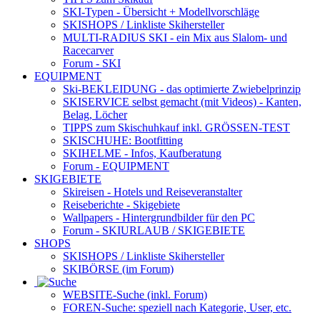
SKI-Typen
- Übersicht + Modellvorschläge
SKISHOPS / Linkliste Skihersteller
MULTI-RADIUS SKI
- ein Mix aus Slalom- und
Racecarver
Forum
- SKI
EQUIPMENT
Ski-BEKLEIDUNG
- das optimierte Zwiebelprinzip
SKISERVICE selbst gemacht
(mit Videos) - Kanten,
Belag, Löcher
TIPPS zum Skischuhkauf
inkl. GRÖSSEN-TEST
SKISCHUHE:
Bootfitting
SKIHELME
- Infos, Kaufberatung
Forum
- EQUIPMENT
SKIGEBIETE
Skireisen - Hotels und Reiseveranstalter
Reiseberichte - Skigebiete
Wallpapers
- Hintergrundbilder für den PC
Forum
- SKIURLAUB / SKIGEBIETE
SHOPS
SKISHOPS / Linkliste Skihersteller
SKIBÖRSE
(im Forum)
WEBSITE
-Suche (inkl. Forum)
FOREN
-Suche: speziell nach Kategorie, User, etc.