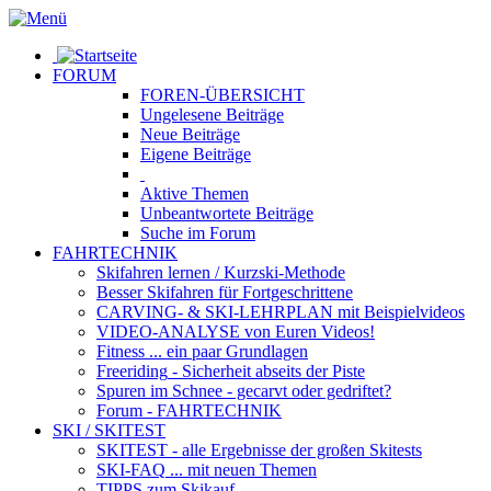
FORUM
FOREN-ÜBERSICHT
Ungelesene
Beiträge
Neue
Beiträge
Eigene
Beiträge
Aktive
Themen
Unbeantwortete
Beiträge
Suche im Forum
FAHRTECHNIK
Skifahren lernen
/ Kurzski-Methode
Besser Skifahren
für Fortgeschrittene
CARVING- & SKI-LEHRPLAN
mit Beispielvideos
VIDEO-ANALYSE
von Euren Videos!
Fitness
... ein paar Grundlagen
Freeriding
- Sicherheit abseits der Piste
Spuren im Schnee
- gecarvt oder gedriftet?
Forum
- FAHRTECHNIK
SKI / SKITEST
SKITEST
- alle Ergebnisse der großen Skitests
SKI-FAQ
... mit neuen Themen
TIPPS zum Skikauf