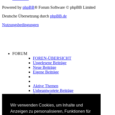
Powered by
phpBB
® Forum Software © phpBB Limited
Deutsche Übersetzung durch
phpBB.de
Nutzungsbedingungen
FORUM
FOREN-ÜBERSICHT
Ungelesene Beiträge
Neue Beiträge
Eigene Beiträge
Aktive Themen
Unbeantwortete Beiträge
Suche im Forum
FAHRTECHNIK
Wir verwenden Cookies, um Inhalte und
Einsteiger
Anzeigen zu personalisieren, Funktionen für
Fortgeschrittene