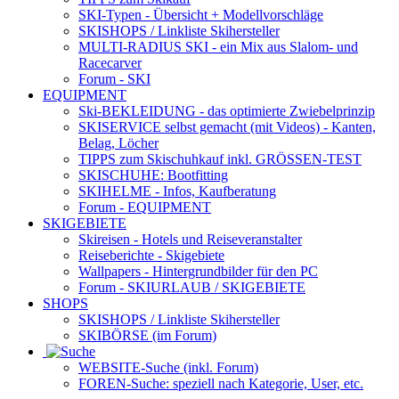
SKI-Typen
- Übersicht + Modellvorschläge
SKISHOPS / Linkliste Skihersteller
MULTI-RADIUS SKI
- ein Mix aus Slalom- und
Racecarver
Forum
- SKI
EQUIPMENT
Ski-BEKLEIDUNG
- das optimierte Zwiebelprinzip
SKISERVICE selbst gemacht
(mit Videos) - Kanten,
Belag, Löcher
TIPPS zum Skischuhkauf
inkl. GRÖSSEN-TEST
SKISCHUHE:
Bootfitting
SKIHELME
- Infos, Kaufberatung
Forum
- EQUIPMENT
SKIGEBIETE
Skireisen - Hotels und Reiseveranstalter
Reiseberichte - Skigebiete
Wallpapers
- Hintergrundbilder für den PC
Forum
- SKIURLAUB / SKIGEBIETE
SHOPS
SKISHOPS / Linkliste Skihersteller
SKIBÖRSE
(im Forum)
WEBSITE
-Suche (inkl. Forum)
FOREN
-Suche: speziell nach Kategorie, User, etc.