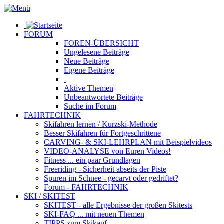
FORUM
FOREN-ÜBERSICHT
Ungelesene
Beiträge
Neue
Beiträge
Eigene
Beiträge
Aktive
Themen
Unbeantwortete
Beiträge
Suche im Forum
FAHRTECHNIK
Skifahren lernen
/ Kurzski-Methode
Besser Skifahren
für Fortgeschrittene
CARVING- & SKI-LEHRPLAN
mit Beispielvideos
VIDEO-ANALYSE
von Euren Videos!
Fitness
... ein paar Grundlagen
Freeriding
- Sicherheit abseits der Piste
Spuren im Schnee
- gecarvt oder gedriftet?
Forum
- FAHRTECHNIK
SKI / SKITEST
SKITEST
- alle Ergebnisse der großen Skitests
SKI-FAQ
... mit neuen Themen
TIPPS zum Skikauf