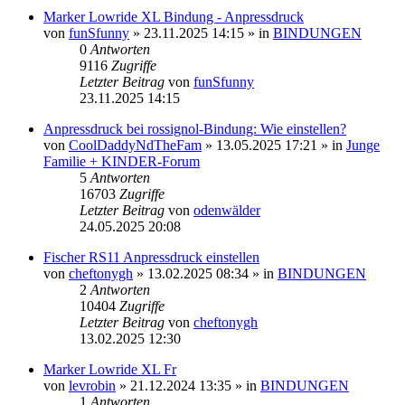
Marker Lowride XL Bindung - Anpressdruck
von
funSfunny
» 23.11.2025 14:15 » in
BINDUNGEN
0
Antworten
9116
Zugriffe
Letzter Beitrag
von
funSfunny
23.11.2025 14:15
Anpressdruck bei rossignol-Bindung: Wie einstellen?
von
CoolDaddyNdTheFam
» 13.05.2025 17:21 » in
Junge
Familie + KINDER-Forum
5
Antworten
16703
Zugriffe
Letzter Beitrag
von
odenwälder
24.05.2025 20:08
Fischer RS11 Anpressdruck einstellen
von
cheftonygh
» 13.02.2025 08:34 » in
BINDUNGEN
2
Antworten
10404
Zugriffe
Letzter Beitrag
von
cheftonygh
13.02.2025 12:30
Marker Lowride XL Fr
von
levrobin
» 21.12.2024 13:35 » in
BINDUNGEN
1
Antworten