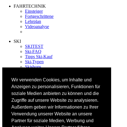
FAHRTECHNIK
Einsteiger
Fortgeschrittene
Lehrplan
Videoanalyse
SKI
SKITEST
Ski-FAQ
Tipps Ski-Kauf
Ski-Typen
Skishops
EQUIPMENT
Wir verwenden Cookies, um Inhalte und
Skibekleidung
Anzeigen zu personalisieren, Funktionen für
Skischuhe
Bootfitting
soziale Medien anbieten zu können und die
Skihelme
Zugriffe auf unsere Website zu analysieren.
Skiservice selbst
Außerdem geben wir Informationen zu Ihrer
Verwendung unserer Website an unsere
SONSTIGES
Partner für soziale Medien, Werbung und
Skireisen & -hotels
Impressum / Datenschutz