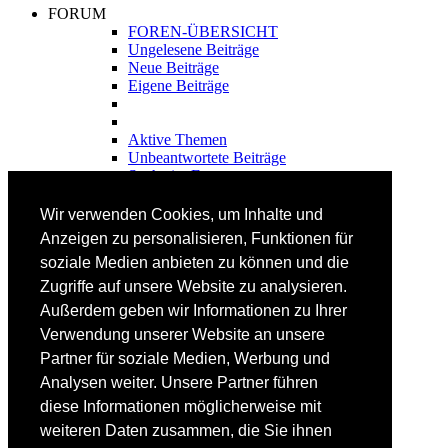
FORUM
FOREN-ÜBERSICHT
Ungelesene Beiträge
Neue Beiträge
Eigene Beiträge
Aktive Themen
Unbeantwortete Beiträge
Suche im Forum
FAHRTECHNIK
Wir verwenden Cookies, um Inhalte und
Einsteiger
Anzeigen zu personalisieren, Funktionen für
Fortgeschrittene
soziale Medien anbieten zu können und die
Lehrplan
Videoanalyse
Zugriffe auf unsere Website zu analysieren.
Außerdem geben wir Informationen zu Ihrer
SKI
Verwendung unserer Website an unsere
SKITEST
Partner für soziale Medien, Werbung und
Ski-FAQ
Analysen weiter. Unsere Partner führen
Tipps Ski-Kauf
Ski-Typen
diese Informationen möglicherweise mit
Skishops
weiteren Daten zusammen, die Sie ihnen