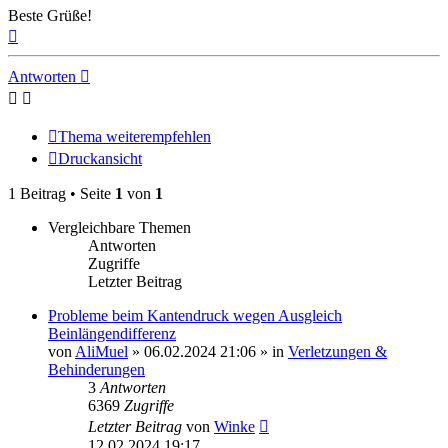
Beste Grüße!
Nach
oben
Antworten
Thema weiterempfehlen
Druckansicht
1 Beitrag • Seite
1
von
1
Vergleichbare Themen
Antworten
Zugriffe
Letzter Beitrag
Probleme beim Kantendruck wegen Ausgleich
Beinlängendifferenz
von
AliMuel
» 06.02.2024 21:06 » in
Verletzungen &
Behinderungen
3
Antworten
6369
Zugriffe
Letzter Beitrag
von
Winke
12.02.2024 19:17