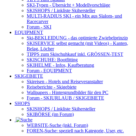
SKI-Typen
- Übersicht + Modellvorschläge
SKISHOPS / Linkliste Skihersteller
MULTI-RADIUS SKI
- ein Mix aus Slalom- und
Racecarver
Forum
- SKI
EQUIPMENT
Ski-BEKLEIDUNG
- das optimierte Zwiebelprinzip
SKISERVICE selbst gemacht
(mit Videos) - Kanten,
Belag, Löcher
TIPPS zum Skischuhkauf
inkl. GRÖSSEN-TEST
SKISCHUHE:
Bootfitting
SKIHELME
- Infos, Kaufberatung
Forum
- EQUIPMENT
SKIGEBIETE
Skireisen - Hotels und Reiseveranstalter
Reiseberichte - Skigebiete
Wallpapers
- Hintergrundbilder für den PC
Forum
- SKIURLAUB / SKIGEBIETE
SHOPS
SKISHOPS / Linkliste Skihersteller
SKIBÖRSE
(im Forum)
WEBSITE
-Suche (inkl. Forum)
FOREN
-Suche: speziell nach Kategorie, User, etc.