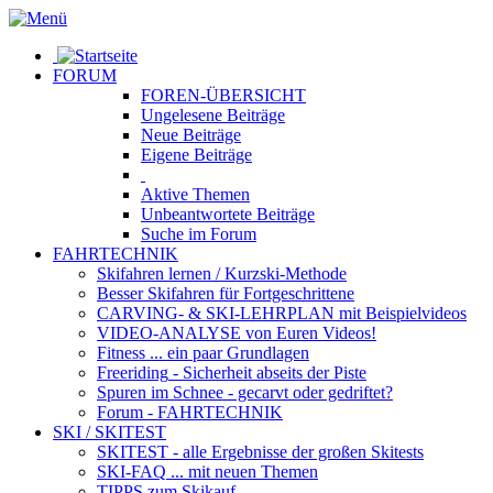
FORUM
FOREN-ÜBERSICHT
Ungelesene
Beiträge
Neue
Beiträge
Eigene
Beiträge
Aktive
Themen
Unbeantwortete
Beiträge
Suche im Forum
FAHRTECHNIK
Skifahren lernen
/ Kurzski-Methode
Besser Skifahren
für Fortgeschrittene
CARVING- & SKI-LEHRPLAN
mit Beispielvideos
VIDEO-ANALYSE
von Euren Videos!
Fitness
... ein paar Grundlagen
Freeriding
- Sicherheit abseits der Piste
Spuren im Schnee
- gecarvt oder gedriftet?
Forum
- FAHRTECHNIK
SKI / SKITEST
SKITEST
- alle Ergebnisse der großen Skitests
SKI-FAQ
... mit neuen Themen
TIPPS zum Skikauf