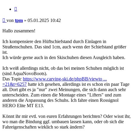
Zitieren
Beitrag
von
tpm
»
05.01.2025 10:42
Hallo zusammen!
Ich kompensiere den Hüftschiefstand durch Einlagen in
Straßenschuhen. Das sind 1cm, auch wenn der Schiefstand größer
ist.
Ich würde gerne auch in den Skischuhen diesen Ausgleich haben.
Ich weiß allerdings nicht, ob das bei meinen Schuhen möglich ist
(sind AquaNovoBoots).
Das Topic
https://www.carving-ski.de/phpBB/viewto ...
=21&t=6257
hatte ich gesehen, allerdings ist es schon ein paar Tage
alt. Dort gibt es ja "nur" zwei Meinungen, die sich dann auch sehr
unterscheiden. Zum einen die Montage eines "Lifters" und zum
anderen die Anpassung des Schuhs. Ich fahre einen Rossignol
HERO Elite MT E13.
Könnt ihr mir evtl. von euren Erfahrungen berichten? Oder wisst ihr,
wo man die Bindung ggf. umbauen lassen kann, oder ob sich die
Fahreigenschaften wirklich so stark ändern?