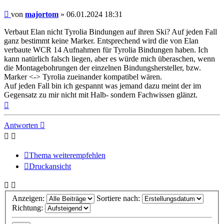
Beitrag
von
majortom
»
06.01.2024 18:31
Verbaut Elan nicht Tyrolia Bindungen auf ihren Ski? Auf jeden Fall
ganz bestimmt keine Marker. Entsprechend wird die von Elan
verbaute WCR 14 Aufnahmen für Tyrolia Bindungen haben. Ich
kann natürlich falsch liegen, aber es würde mich überaschen, wenn
die Montagebohrungen der einzelnen Bindungshersteller, bzw.
Marker <-> Tyrolia zueinander kompatibel wären.
Auf jeden Fall bin ich gespannt was jemand dazu meint der im
Gegensatz zu mir nicht mit Halb- sondern Fachwissen glänzt.
Nach
oben
Antworten
Thema weiterempfehlen
Druckansicht
Anzeigen:
Sortiere nach:
Richtung: