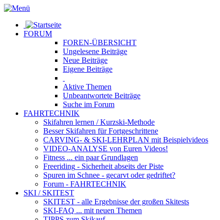
FORUM
FOREN-ÜBERSICHT
Ungelesene
Beiträge
Neue
Beiträge
Eigene
Beiträge
Aktive
Themen
Unbeantwortete
Beiträge
Suche im Forum
FAHRTECHNIK
Skifahren lernen
/ Kurzski-Methode
Besser Skifahren
für Fortgeschrittene
CARVING- & SKI-LEHRPLAN
mit Beispielvideos
VIDEO-ANALYSE
von Euren Videos!
Fitness
... ein paar Grundlagen
Freeriding
- Sicherheit abseits der Piste
Spuren im Schnee
- gecarvt oder gedriftet?
Forum
- FAHRTECHNIK
SKI / SKITEST
SKITEST
- alle Ergebnisse der großen Skitests
SKI-FAQ
... mit neuen Themen
TIPPS zum Skikauf