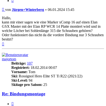
Beitrag
von
Jürgen+Winterberg
»
06.01.2024 15:45
Hallo,
kann mir einer sagen wie eine Marker xComp 16 auf einen Elan
GSX Master mit der Elan RP WCR 14 Platte montiert wird und in
welche Löcher bei Sohlenlänge 315 die Schrauben gehören?
Oder funktioniert das nicht da die vordere Bindung nur 3 Schrauben
besitzt?
Nach
oben
majortom
Beiträge:
107
Registriert:
18.02.2014 00:07
Vorname:
Tom
Ski:
Rossignol Hero Elite ST Ti R22 (2021/22)
Ski-Level:
94
Skitage pro Saison:
25
Re: Bindungsmontage
Zitieren