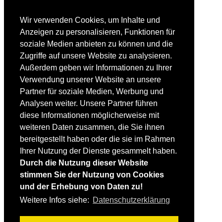
Suche im Forum
FAHRTECHNIK
Wir verwenden Cookies, um Inhalte und
Einsteiger
Anzeigen zu personalisieren, Funktionen für
Fortgeschrittene
soziale Medien anbieten zu können und die
Lehrplan
Videoanalyse
Zugriffe auf unsere Website zu analysieren.
Außerdem geben wir Informationen zu Ihrer
SKI
Verwendung unserer Website an unsere
SKITEST
Partner für soziale Medien, Werbung und
Ski-FAQ
Analysen weiter. Unsere Partner führen
Tipps Ski-Kauf
Ski-Typen
diese Informationen möglicherweise mit
Skishops
weiteren Daten zusammen, die Sie ihnen
bereitgestellt haben oder die sie im Rahmen
EQUIPMENT
Skibekleidung
Ihrer Nutzung der Dienste gesammelt haben.
Skischuhe
Durch die Nutzung dieser Website
Bootfitting
stimmen Sie der Nutzung von Cookies
Skihelme
Skiservice selbst
und der Erhebung von Daten zu!
Weitere Infos siehe:
Datenschutzerklärung
SONSTIGES
Skireisen & -hotels