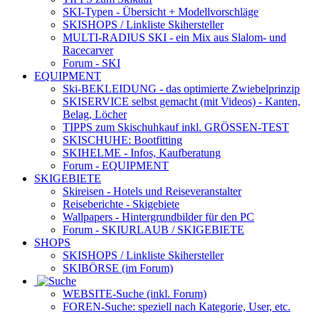
SKI-Typen
- Übersicht + Modellvorschläge
SKISHOPS / Linkliste Skihersteller
MULTI-RADIUS SKI
- ein Mix aus Slalom- und
Racecarver
Forum
- SKI
EQUIPMENT
Ski-BEKLEIDUNG
- das optimierte Zwiebelprinzip
SKISERVICE selbst gemacht
(mit Videos) - Kanten,
Belag, Löcher
TIPPS zum Skischuhkauf
inkl. GRÖSSEN-TEST
SKISCHUHE:
Bootfitting
SKIHELME
- Infos, Kaufberatung
Forum
- EQUIPMENT
SKIGEBIETE
Skireisen - Hotels und Reiseveranstalter
Reiseberichte - Skigebiete
Wallpapers
- Hintergrundbilder für den PC
Forum
- SKIURLAUB / SKIGEBIETE
SHOPS
SKISHOPS / Linkliste Skihersteller
SKIBÖRSE
(im Forum)
WEBSITE
-Suche (inkl. Forum)
FOREN
-Suche: speziell nach Kategorie, User, etc.