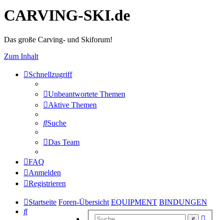
CARVING-SKI.de
Das große Carving- und Skiforum!
Zum Inhalt
Schnellzugriff
Unbeantwortete Themen
Aktive Themen
Suche
Das Team
FAQ
Anmelden
Registrieren
Startseite
Foren-Übersicht
EQUIPMENT
BINDUNGEN
Suche
Erwe
Suche