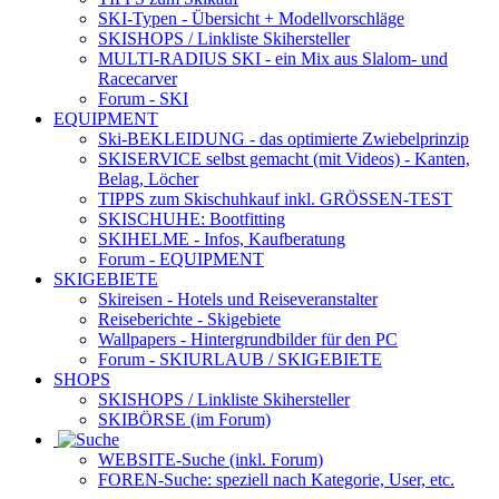
SKI-Typen
- Übersicht + Modellvorschläge
SKISHOPS / Linkliste Skihersteller
MULTI-RADIUS SKI
- ein Mix aus Slalom- und
Racecarver
Forum
- SKI
EQUIPMENT
Ski-BEKLEIDUNG
- das optimierte Zwiebelprinzip
SKISERVICE selbst gemacht
(mit Videos) - Kanten,
Belag, Löcher
TIPPS zum Skischuhkauf
inkl. GRÖSSEN-TEST
SKISCHUHE:
Bootfitting
SKIHELME
- Infos, Kaufberatung
Forum
- EQUIPMENT
SKIGEBIETE
Skireisen - Hotels und Reiseveranstalter
Reiseberichte - Skigebiete
Wallpapers
- Hintergrundbilder für den PC
Forum
- SKIURLAUB / SKIGEBIETE
SHOPS
SKISHOPS / Linkliste Skihersteller
SKIBÖRSE
(im Forum)
WEBSITE
-Suche (inkl. Forum)
FOREN
-Suche: speziell nach Kategorie, User, etc.