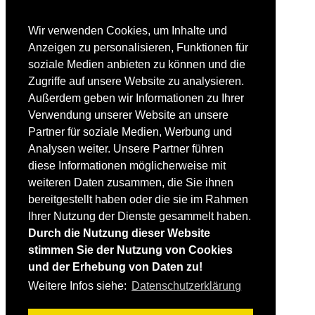
Suche im Forum
FAHRTECHNIK
Wir verwenden Cookies, um Inhalte und
Einsteiger
Anzeigen zu personalisieren, Funktionen für
Fortgeschrittene
soziale Medien anbieten zu können und die
Lehrplan
Videoanalyse
Zugriffe auf unsere Website zu analysieren.
Außerdem geben wir Informationen zu Ihrer
SKI
Verwendung unserer Website an unsere
SKITEST
Partner für soziale Medien, Werbung und
Ski-FAQ
Analysen weiter. Unsere Partner führen
Tipps Ski-Kauf
Ski-Typen
diese Informationen möglicherweise mit
Skishops
weiteren Daten zusammen, die Sie ihnen
bereitgestellt haben oder die sie im Rahmen
EQUIPMENT
Skibekleidung
Ihrer Nutzung der Dienste gesammelt haben.
Skischuhe
Durch die Nutzung dieser Website
Bootfitting
stimmen Sie der Nutzung von Cookies
Skihelme
Skiservice selbst
und der Erhebung von Daten zu!
Weitere Infos siehe:
Datenschutzerklärung
SONSTIGES
Skireisen & -hotels