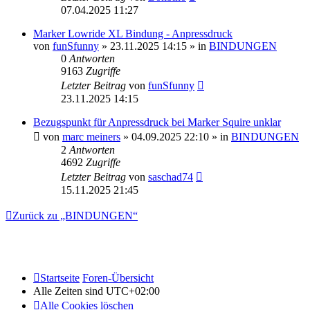
07.04.2025 11:27
Marker Lowride XL Bindung - Anpressdruck
von
funSfunny
» 23.11.2025 14:15 » in
BINDUNGEN
0
Antworten
9163
Zugriffe
Letzter Beitrag
von
funSfunny
23.11.2025 14:15
Bezugspunkt für Anpressdruck bei Marker Squire unklar
von
marc meiners
» 04.09.2025 22:10 » in
BINDUNGEN
2
Antworten
4692
Zugriffe
Letzter Beitrag
von
saschad74
15.11.2025 21:45
Zurück zu „BINDUNGEN“
Startseite
Foren-Übersicht
Alle Zeiten sind
UTC+02:00
Alle Cookies löschen