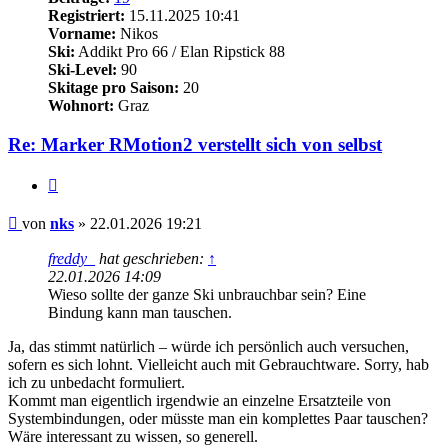
Registriert:
15.11.2025 10:41
Vorname:
Nikos
Ski:
Addikt Pro 66 / Elan Ripstick 88
Ski-Level:
90
Skitage pro Saison:
20
Wohnort:
Graz
Re: Marker RMotion2 verstellt sich von selbst
Zitieren
Beitrag
von
nks
»
22.01.2026 19:21
freddy_
hat geschrieben:
↑
22.01.2026 14:09
Wieso sollte der ganze Ski unbrauchbar sein? Eine
Bindung kann man tauschen.
Ja, das stimmt natürlich – würde ich persönlich auch versuchen,
sofern es sich lohnt. Vielleicht auch mit Gebrauchtware. Sorry, hab
ich zu unbedacht formuliert.
Kommt man eigentlich irgendwie an einzelne Ersatzteile von
Systembindungen, oder müsste man ein komplettes Paar tauschen?
Wäre interessant zu wissen, so generell.