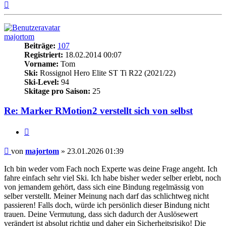
Nach
oben
majortom
Beiträge:
107
Registriert:
18.02.2014 00:07
Vorname:
Tom
Ski:
Rossignol Hero Elite ST Ti R22 (2021/22)
Ski-Level:
94
Skitage pro Saison:
25
Re: Marker RMotion2 verstellt sich von selbst
Zitieren
Beitrag
von
majortom
»
23.01.2026 01:39
Ich bin weder vom Fach noch Experte was deine Frage angeht. Ich
fahre einfach sehr viel Ski. Ich habe bisher weder selber erlebt, noch
von jemandem gehört, dass sich eine Bindung regelmässig von
selber verstellt. Meiner Meinung nach darf das schlichtweg nicht
passieren! Falls doch, würde ich persönlich dieser Bindung nicht
trauen. Deine Vermutung, dass sich dadurch der Auslösewert
verändert ist absolut richtig und daher ein Sicherheitsrisiko! Die