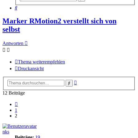
Suche
Suche
Marker RMotion2 verstellt sich von
selbst
Antworten
Thema weiterempfehlen
Druckansicht
Erweiterte
Suche
Suche
12 Beiträge
Vorherige
1
2
nks
Beiträge:
19