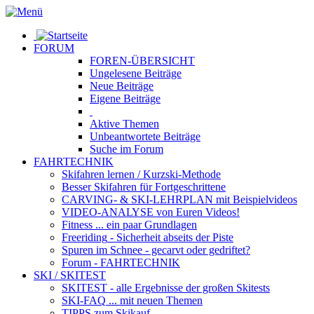
FORUM
FOREN-ÜBERSICHT
Ungelesene
Beiträge
Neue
Beiträge
Eigene
Beiträge
Aktive
Themen
Unbeantwortete
Beiträge
Suche im Forum
FAHRTECHNIK
Skifahren lernen
/ Kurzski-Methode
Besser Skifahren
für Fortgeschrittene
CARVING- & SKI-LEHRPLAN
mit Beispielvideos
VIDEO-ANALYSE
von Euren Videos!
Fitness
... ein paar Grundlagen
Freeriding
- Sicherheit abseits der Piste
Spuren im Schnee
- gecarvt oder gedriftet?
Forum
- FAHRTECHNIK
SKI / SKITEST
SKITEST
- alle Ergebnisse der großen Skitests
SKI-FAQ
... mit neuen Themen
TIPPS zum Skikauf