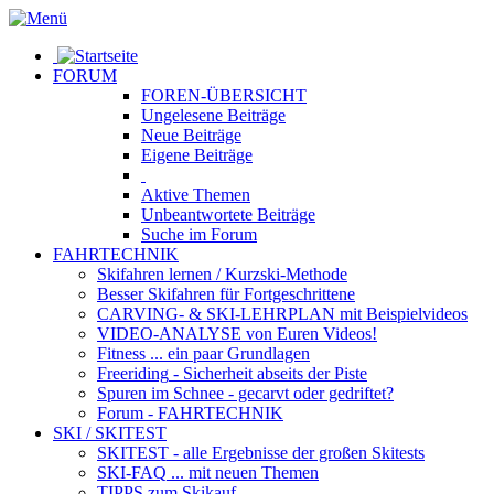
FORUM
FOREN-ÜBERSICHT
Ungelesene
Beiträge
Neue
Beiträge
Eigene
Beiträge
Aktive
Themen
Unbeantwortete
Beiträge
Suche im Forum
FAHRTECHNIK
Skifahren lernen
/ Kurzski-Methode
Besser Skifahren
für Fortgeschrittene
CARVING- & SKI-LEHRPLAN
mit Beispielvideos
VIDEO-ANALYSE
von Euren Videos!
Fitness
... ein paar Grundlagen
Freeriding
- Sicherheit abseits der Piste
Spuren im Schnee
- gecarvt oder gedriftet?
Forum
- FAHRTECHNIK
SKI / SKITEST
SKITEST
- alle Ergebnisse der großen Skitests
SKI-FAQ
... mit neuen Themen
TIPPS zum Skikauf