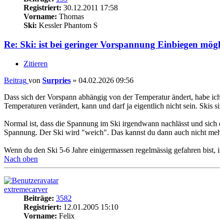
Registriert:
30.12.2011 17:58
Vorname:
Thomas
Ski:
Kessler Phantom S
Re: Ski: ist bei geringer Vorspannung Einbiegen mög
Zitieren
Beitrag
von
Surpries
»
04.02.2026 09:56
Dass sich der Vorspann abhängig von der Temperatur ändert, habe ich n
Temperaturen verändert, kann und darf ja eigentlich nicht sein. Skis
Normal ist, dass die Spannung im Ski irgendwann nachlässt und sich d
Spannung. Der Ski wird "weich". Das kannst du dann auch nicht mehr
Wenn du den Ski 5-6 Jahre einigermassen regelmässig gefahren bist, is
Nach oben
extremecarver
Beiträge:
3582
Registriert:
12.01.2005 15:10
Vorname:
Felix