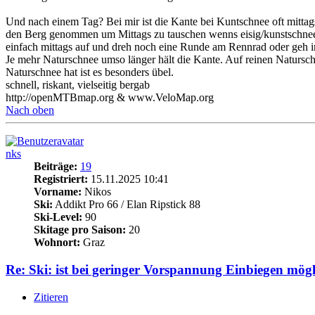
Und nach einem Tag? Bei mir ist die Kante bei Kuntschnee oft mittags
den Berg genommen um Mittags zu tauschen wenns eisig/kunstschnee o
einfach mittags auf und dreh noch eine Runde am Rennrad oder geh 
Je mehr Naturschnee umso länger hält die Kante. Auf reinen Naturschne
Naturschnee hat ist es besonders übel.
schnell, riskant, vielseitig bergab
http://openMTBmap.org & www.VeloMap.org
Nach oben
nks
Beiträge:
19
Registriert:
15.11.2025 10:41
Vorname:
Nikos
Ski:
Addikt Pro 66 / Elan Ripstick 88
Ski-Level:
90
Skitage pro Saison:
20
Wohnort:
Graz
Re: Ski: ist bei geringer Vorspannung Einbiegen mög
Zitieren