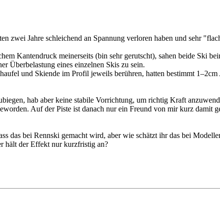
ten zwei Jahre schleichend an Spannung verloren haben und sehr "flach"
ichem Kantendruck meinerseits (bin sehr gerutscht), sahen beide Ski be
ner Überbelastung eines einzelnen Skis zu sein.
chaufel und Skiende im Profil jeweils berühren, hatten bestimmt 1–2cm
ubiegen, hab aber keine stabile Vorrichtung, um richtig Kraft anzuwend
worden. Auf der Piste ist danach nur ein Freund von mir kurz damit g
s das bei Rennski gemacht wird, aber wie schätzt ihr das bei Model
hält der Effekt nur kurzfristig an?