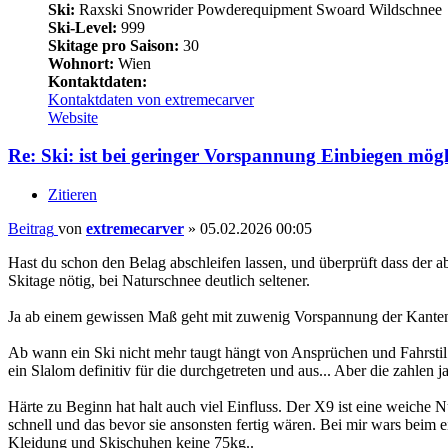
Ski:
Raxski Snowrider Powderequipment Swoard Wildschnee
Ski-Level:
999
Skitage pro Saison:
30
Wohnort:
Wien
Kontaktdaten:
Kontaktdaten von extremecarver
Website
Re: Ski: ist bei geringer Vorspannung Einbiegen mög
Zitieren
Beitrag
von
extremecarver
»
05.02.2026 00:05
Hast du schon den Belag abschleifen lassen, und überprüft dass der a
Skitage nötig, bei Naturschnee deutlich seltener.
Ja ab einem gewissen Maß geht mit zuwenig Vorspannung der Kantenh
Ab wann ein Ski nicht mehr taugt hängt von Ansprüchen und Fahrsti
ein Slalom definitiv für die durchgetreten und aus... Aber die zahlen 
Härte zu Beginn hat halt auch viel Einfluss. Der X9 ist eine weiche N
schnell und das bevor sie ansonsten fertig wären. Bei mir wars bei
Kleidung und Skischuhen keine 75kg..