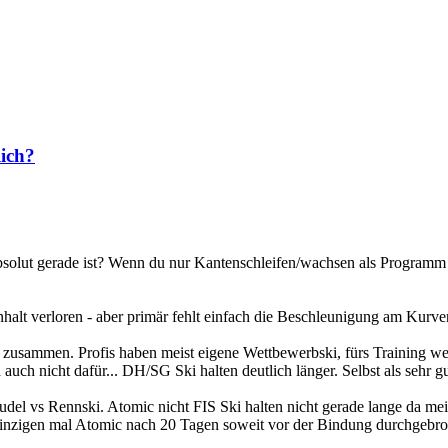
lich?
bsolut gerade ist? Wenn du nur Kantenschleifen/wachsen als Programm a
alt verloren - aber primär fehlt einfach die Beschleunigung am Kurv
l zusammen. Profis haben meist eigene Wettbewerbski, fürs Training 
ja auch nicht dafür... DH/SG Ski halten deutlich länger. Selbst als sehr
udel vs Rennski. Atomic nicht FIS Ski halten nicht gerade lange da meis
m einzigen mal Atomic nach 20 Tagen soweit vor der Bindung durchgebr