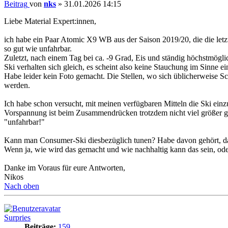
Beitrag
von
nks
»
31.01.2026 14:15
Liebe Material Expert:innen,
ich habe ein Paar Atomic X9 WB aus der Saison 2019/20, die die letz
so gut wie unfahrbar.
Zuletzt, nach einem Tag bei ca. -9 Grad, Eis und ständig höchstmögl
Ski verhalten sich gleich, es scheint also keine Stauchung im Sinne ei
Habe leider kein Foto gemacht. Die Stellen, wo sich üblicherweise S
werden.
Ich habe schon versucht, mit meinen verfügbaren Mitteln die Ski einz
Vorspannung ist beim Zusammendrücken trotzdem nicht viel größer ge
"unfahrbar!"
Kann man Consumer-Ski diesbezüglich tunen? Habe davon gehört, das
Wenn ja, wie wird das gemacht und wie nachhaltig kann das sein, oder 
Danke im Voraus für eure Antworten,
Nikos
Nach oben
Surpries
Beiträge:
159