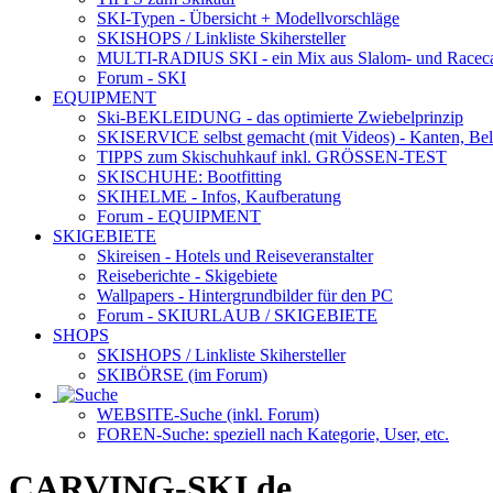
SKI-Typen
- Übersicht + Modellvorschläge
SKISHOPS / Linkliste Skihersteller
MULTI-RADIUS SKI
- ein Mix aus Slalom- und Racec
Forum
- SKI
EQUIPMENT
Ski-BEKLEIDUNG
- das optimierte Zwiebelprinzip
SKISERVICE selbst gemacht
(mit Videos) - Kanten, Be
TIPPS zum Skischuhkauf
inkl. GRÖSSEN-TEST
SKISCHUHE:
Bootfitting
SKIHELME
- Infos, Kaufberatung
Forum
- EQUIPMENT
SKIGEBIETE
Skireisen - Hotels und Reiseveranstalter
Reiseberichte - Skigebiete
Wallpapers
- Hintergrundbilder für den PC
Forum
- SKIURLAUB / SKIGEBIETE
SHOPS
SKISHOPS / Linkliste Skihersteller
SKIBÖRSE
(im Forum)
WEBSITE
-Suche (inkl. Forum)
FOREN
-Suche: speziell nach Kategorie, User, etc.
CARVING-SKI.de