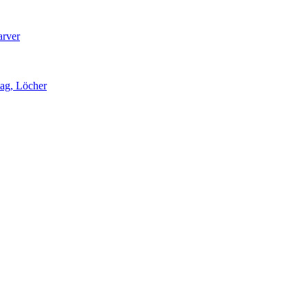
arver
lag, Löcher