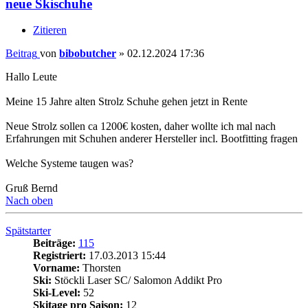
neue Skischuhe
Zitieren
Beitrag
von
bibobutcher
»
02.12.2024 17:36
Hallo Leute
Meine 15 Jahre alten Strolz Schuhe gehen jetzt in Rente
Neue Strolz sollen ca 1200€ kosten, daher wollte ich mal nach
Erfahrungen mit Schuhen anderer Hersteller incl. Bootfitting fragen
Welche Systeme taugen was?
Gruß Bernd
Nach oben
Spätstarter
Beiträge:
115
Registriert:
17.03.2013 15:44
Vorname:
Thorsten
Ski:
Stöckli Laser SC/ Salomon Addikt Pro
Ski-Level:
52
Skitage pro Saison:
12