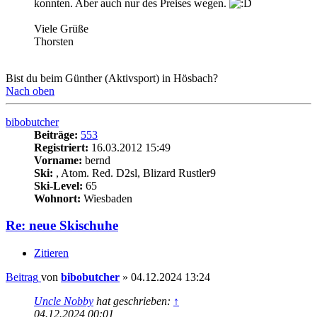
konnten. Aber auch nur des Preises wegen.
Viele Grüße
Thorsten
Bist du beim Günther (Aktivsport) in Hösbach?
Nach oben
bibobutcher
Beiträge:
553
Registriert:
16.03.2012 15:49
Vorname:
bernd
Ski:
, Atom. Red. D2sl, Blizard Rustler9
Ski-Level:
65
Wohnort:
Wiesbaden
Re: neue Skischuhe
Zitieren
Beitrag
von
bibobutcher
»
04.12.2024 13:24
Uncle Nobby
hat geschrieben:
↑
04.12.2024 00:01