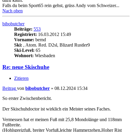
dazu kauft.
Falls du beim Sport65 rein gehst, grüss Andy vom Schweizer...
Nach oben
bibobutcher
Beiträge:
553
Registriert:
16.03.2012 15:49
Vorname:
bernd
Ski:
, Atom. Red. D2sl, Blizard Rustler9
Ski-Level:
65
Wohnort:
Wiesbaden
Re: neue Skischuhe
Zitieren
Beitrag
von
bibobutcher
»
08.12.2024 15:34
So erster Zwischenbericht.
Der Skischuhdoctor ist wirklich ein Meister seines Faches.
Vermessen hat er meinen Fuß mit 25,8 Mondolänge und 118mm
Fußbreite.
(Hohlspreizfuß, breiter Vorfuß,leichte Hammerzehen,Hoher Rist