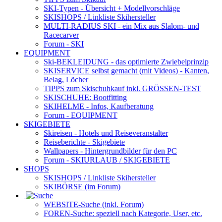
SKI-Typen
- Übersicht + Modellvorschläge
SKISHOPS / Linkliste Skihersteller
MULTI-RADIUS SKI
- ein Mix aus Slalom- und
Racecarver
Forum
- SKI
EQUIPMENT
Ski-BEKLEIDUNG
- das optimierte Zwiebelprinzip
SKISERVICE selbst gemacht
(mit Videos) - Kanten,
Belag, Löcher
TIPPS zum Skischuhkauf
inkl. GRÖSSEN-TEST
SKISCHUHE:
Bootfitting
SKIHELME
- Infos, Kaufberatung
Forum
- EQUIPMENT
SKIGEBIETE
Skireisen - Hotels und Reiseveranstalter
Reiseberichte - Skigebiete
Wallpapers
- Hintergrundbilder für den PC
Forum
- SKIURLAUB / SKIGEBIETE
SHOPS
SKISHOPS / Linkliste Skihersteller
SKIBÖRSE
(im Forum)
WEBSITE
-Suche (inkl. Forum)
FOREN
-Suche: speziell nach Kategorie, User, etc.