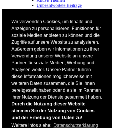
Aktive Themen
Unbeantwortete Beiträge
Suche im Forum
FAHRTECHNIK
Wir verwenden Cookies, um Inhalte und
Einsteiger
Anzeigen zu personalisieren, Funktionen für
Fortgeschrittene
soziale Medien anbieten zu können und die
Lehrplan
Videoanalyse
Zugriffe auf unsere Website zu analysieren.
Außerdem geben wir Informationen zu Ihrer
SKI
Verwendung unserer Website an unsere
SKITEST
Partner für soziale Medien, Werbung und
Ski-FAQ
Analysen weiter. Unsere Partner führen
Tipps Ski-Kauf
Ski-Typen
diese Informationen möglicherweise mit
Skishops
weiteren Daten zusammen, die Sie ihnen
bereitgestellt haben oder die sie im Rahmen
EQUIPMENT
Skibekleidung
Ihrer Nutzung der Dienste gesammelt haben.
Skischuhe
Durch die Nutzung dieser Website
Bootfitting
stimmen Sie der Nutzung von Cookies
Skihelme
Skiservice selbst
und der Erhebung von Daten zu!
Weitere Infos siehe:
Datenschutzerklärung