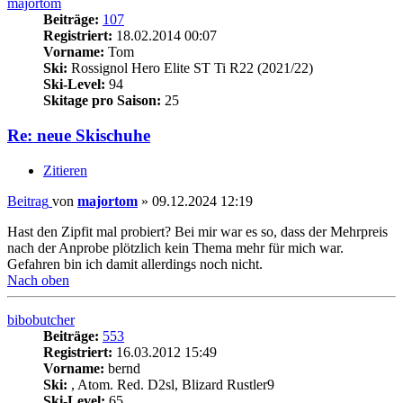
majortom
Beiträge:
107
Registriert:
18.02.2014 00:07
Vorname:
Tom
Ski:
Rossignol Hero Elite ST Ti R22 (2021/22)
Ski-Level:
94
Skitage pro Saison:
25
Re: neue Skischuhe
Zitieren
Beitrag
von
majortom
»
09.12.2024 12:19
Hast den Zipfit mal probiert? Bei mir war es so, dass der Mehrpreis
nach der Anprobe plötzlich kein Thema mehr für mich war.
Gefahren bin ich damit allerdings noch nicht.
Nach oben
bibobutcher
Beiträge:
553
Registriert:
16.03.2012 15:49
Vorname:
bernd
Ski:
, Atom. Red. D2sl, Blizard Rustler9
Ski-Level:
65