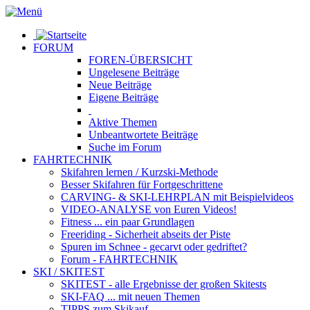
FORUM
FOREN-ÜBERSICHT
Ungelesene
Beiträge
Neue
Beiträge
Eigene
Beiträge
Aktive
Themen
Unbeantwortete
Beiträge
Suche im Forum
FAHRTECHNIK
Skifahren lernen
/ Kurzski-Methode
Besser Skifahren
für Fortgeschrittene
CARVING- & SKI-LEHRPLAN
mit Beispielvideos
VIDEO-ANALYSE
von Euren Videos!
Fitness
... ein paar Grundlagen
Freeriding
- Sicherheit abseits der Piste
Spuren im Schnee
- gecarvt oder gedriftet?
Forum
- FAHRTECHNIK
SKI / SKITEST
SKITEST
- alle Ergebnisse der großen Skitests
SKI-FAQ
... mit neuen Themen
TIPPS zum Skikauf