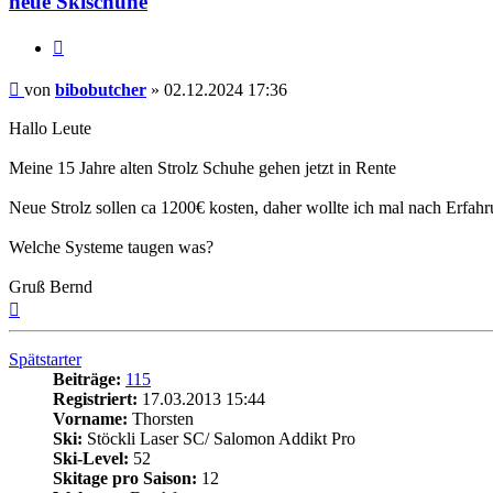
neue Skischuhe
Zitieren
Beitrag
von
bibobutcher
»
02.12.2024 17:36
Hallo Leute
Meine 15 Jahre alten Strolz Schuhe gehen jetzt in Rente
Neue Strolz sollen ca 1200€ kosten, daher wollte ich mal nach Erfahru
Welche Systeme taugen was?
Gruß Bernd
Nach
oben
Spätstarter
Beiträge:
115
Registriert:
17.03.2013 15:44
Vorname:
Thorsten
Ski:
Stöckli Laser SC/ Salomon Addikt Pro
Ski-Level:
52
Skitage pro Saison:
12