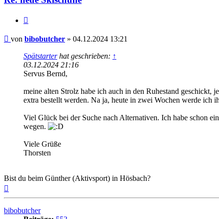
Zitieren
Beitrag
von
bibobutcher
»
04.12.2024 13:21
Spätstarter
hat geschrieben:
↑
03.12.2024 21:16
Servus Bernd,
meine alten Strolz habe ich auch in den Ruhestand geschickt,
extra bestellt werden. Na ja, heute in zwei Wochen werde ich i
Viel Glück bei der Suche nach Alternativen. Ich habe schon ei
wegen.
Viele Grüße
Thorsten
Bist du beim Günther (Aktivsport) in Hösbach?
Nach
oben
bibobutcher