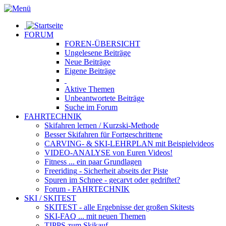
FORUM
FOREN-ÜBERSICHT
Ungelesene
Beiträge
Neue
Beiträge
Eigene
Beiträge
Aktive
Themen
Unbeantwortete
Beiträge
Suche im Forum
FAHRTECHNIK
Skifahren lernen
/ Kurzski-Methode
Besser Skifahren
für Fortgeschrittene
CARVING- & SKI-LEHRPLAN
mit Beispielvideos
VIDEO-ANALYSE
von Euren Videos!
Fitness
... ein paar Grundlagen
Freeriding
- Sicherheit abseits der Piste
Spuren im Schnee
- gecarvt oder gedriftet?
Forum
- FAHRTECHNIK
SKI / SKITEST
SKITEST
- alle Ergebnisse der großen Skitests
SKI-FAQ
... mit neuen Themen
TIPPS zum Skikauf