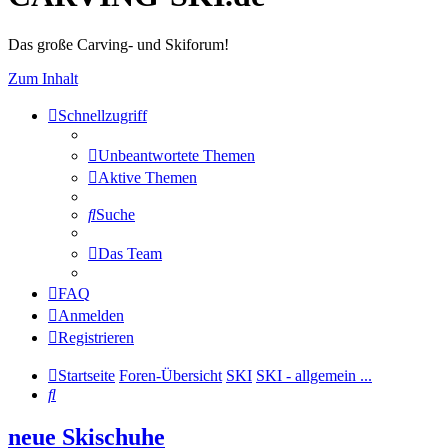
Das große Carving- und Skiforum!
Zum Inhalt
Schnellzugriff
Unbeantwortete Themen
Aktive Themen
Suche
Das Team
FAQ
Anmelden
Registrieren
Startseite
Foren-Übersicht
SKI
SKI - allgemein ...
Suche
neue Skischuhe