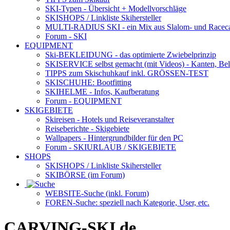
SKI-Typen
- Übersicht + Modellvorschläge
SKISHOPS / Linkliste Skihersteller
MULTI-RADIUS SKI
- ein Mix aus Slalom- und Racec
Forum
- SKI
EQUIPMENT
Ski-BEKLEIDUNG
- das optimierte Zwiebelprinzip
SKISERVICE selbst gemacht
(mit Videos) - Kanten, Be
TIPPS zum Skischuhkauf
inkl. GRÖSSEN-TEST
SKISCHUHE:
Bootfitting
SKIHELME
- Infos, Kaufberatung
Forum
- EQUIPMENT
SKIGEBIETE
Skireisen - Hotels und Reiseveranstalter
Reiseberichte - Skigebiete
Wallpapers
- Hintergrundbilder für den PC
Forum
- SKIURLAUB / SKIGEBIETE
SHOPS
SKISHOPS / Linkliste Skihersteller
SKIBÖRSE
(im Forum)
WEBSITE
-Suche (inkl. Forum)
FOREN
-Suche: speziell nach Kategorie, User, etc.
CARVING-SKI.de