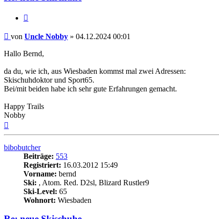
Zitieren
Beitrag
von
Uncle Nobby
»
04.12.2024 00:01
Hallo Bernd,
da du, wie ich, aus Wiesbaden kommst mal zwei Adressen:
Skischuhdoktor und Sport65.
Bei/mit beiden habe ich sehr gute Erfahrungen gemacht.
Happy Trails
Nobby
Nach
oben
bibobutcher
Beiträge:
553
Registriert:
16.03.2012 15:49
Vorname:
bernd
Ski:
, Atom. Red. D2sl, Blizard Rustler9
Ski-Level:
65
Wohnort:
Wiesbaden
Re: neue Skischuhe