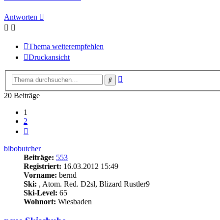
Antworten
Thema weiterempfehlen
Druckansicht
Erweiterte
Suche
Suche
20 Beiträge
1
2
Nächste
bibobutcher
Beiträge:
553
Registriert:
16.03.2012 15:49
Vorname:
bernd
Ski:
, Atom. Red. D2sl, Blizard Rustler9
Ski-Level:
65
Wohnort:
Wiesbaden