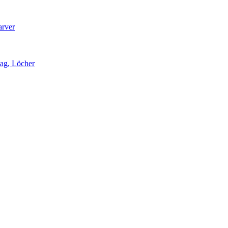
arver
lag, Löcher