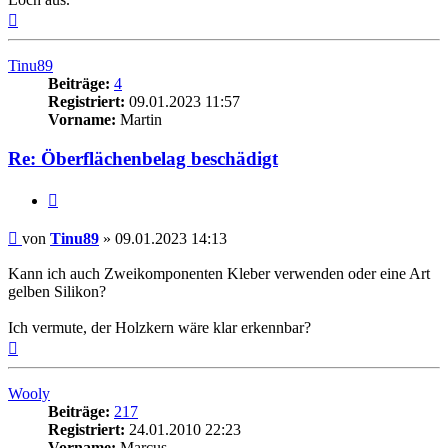
Nach
oben
Tinu89
Beiträge:
4
Registriert:
09.01.2023 11:57
Vorname:
Martin
Re: Öberflächenbelag beschädigt
Zitieren
Beitrag
von
Tinu89
»
09.01.2023 14:13
Kann ich auch Zweikomponenten Kleber verwenden oder eine Art
gelben Silikon?
Ich vermute, der Holzkern wäre klar erkennbar?
Nach
oben
Wooly
Beiträge:
217
Registriert:
24.01.2010 22:23
Vorname:
Marcus