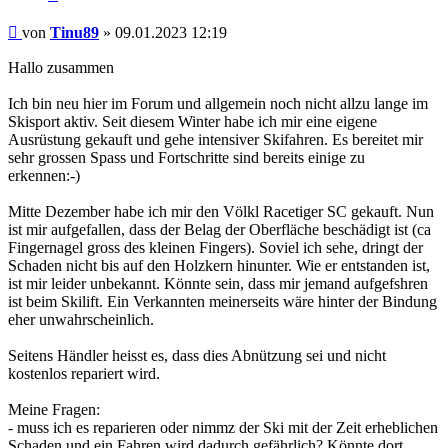
Beitrag
von
Tinu89
»
09.01.2023 12:19
Hallo zusammen
Ich bin neu hier im Forum und allgemein noch nicht allzu lange im
Skisport aktiv. Seit diesem Winter habe ich mir eine eigene
Ausrüstung gekauft und gehe intensiver Skifahren. Es bereitet mir
sehr grossen Spass und Fortschritte sind bereits einige zu
erkennen:-)
Mitte Dezember habe ich mir den Völkl Racetiger SC gekauft. Nun
ist mir aufgefallen, dass der Belag der Oberfläche beschädigt ist (ca
Fingernagel gross des kleinen Fingers). Soviel ich sehe, dringt der
Schaden nicht bis auf den Holzkern hinunter. Wie er entstanden ist,
ist mir leider unbekannt. Könnte sein, dass mir jemand aufgefshren
ist beim Skilift. Ein Verkannten meinerseits wäre hinter der Bindung
eher unwahrscheinlich.
Seitens Händler heisst es, dass dies Abnützung sei und nicht
kostenlos repariert wird.
Meine Fragen:
- muss ich es reparieren oder nimmz der Ski mit der Zeit erheblichen
Schaden und ein Fahren wird dadurch gefährlich? Könnte dort