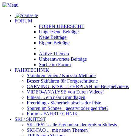
FORUM
FOREN-ÜBERSICHT
Ungelesene
Beiträge
Neue
Beiträge
Eigene
Beiträge
Aktive
Themen
Unbeantwortete
Beiträge
Suche im Forum
FAHRTECHNIK
Skifahren lernen
/ Kurzski-Methode
Besser Skifahren
für Fortgeschrittene
CARVING- & SKI-LEHRPLAN
mit Beispielvideos
VIDEO-ANALYSE
von Euren Videos!
Fitness
... ein paar Grundlagen
Freeriding
- Sicherheit abseits der Piste
Spuren im Schnee
- gecarvt oder gedriftet?
Forum
- FAHRTECHNIK
SKI / SKITEST
SKITEST
- alle Ergebnisse der großen Skitests
SKI-FAQ
... mit neuen Themen
TIPPS zum Skikauf