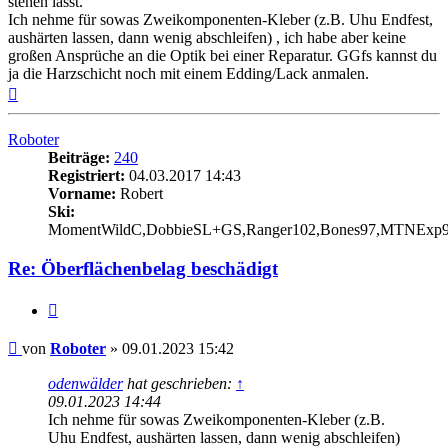
stehen lässt.
Ich nehme für sowas Zweikomponenten-Kleber (z.B. Uhu Endfest,
aushärten lassen, dann wenig abschleifen) , ich habe aber keine
großen Ansprüche an die Optik bei einer Reparatur. GGfs kannst du
ja die Harzschicht noch mit einem Edding/Lack anmalen.
Nach
oben
Roboter
Beiträge:
240
Registriert:
04.03.2017 14:43
Vorname:
Robert
Ski:
MomentWildC,DobbieSL+GS,Ranger102,Bones97,MTNExp
Re: Öberflächenbelag beschädigt
Zitieren
Beitrag
von
Roboter
»
09.01.2023 15:42
odenwälder
hat geschrieben:
↑
09.01.2023 14:44
Ich nehme für sowas Zweikomponenten-Kleber (z.B.
Uhu Endfest, aushärten lassen, dann wenig abschleifen)