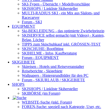
SKI-Typen
- Übersicht + Modellvorschläge
SKISHOPS / Linkliste Skihersteller
MULTI-RADIUS SKI
- ein Mix aus Slalom- und
Racecarver
Forum
- SKI
EQUIPMENT
Ski-BEKLEIDUNG
- das optimierte Zwiebelprinzip
SKISERVICE selbst gemacht
(mit Videos) - Kanten,
Belag, Löcher
TIPPS zum Skischuhkauf
inkl. GRÖSSEN-TEST
SKISCHUHE:
Bootfitting
SKIHELME
- Infos, Kaufberatung
Forum
- EQUIPMENT
SKIGEBIETE
Skireisen - Hotels und Reiseveranstalter
Reiseberichte - Skigebiete
Wallpapers
- Hintergrundbilder für den PC
Forum
- SKIURLAUB / SKIGEBIETE
SHOPS
SKISHOPS / Linkliste Skihersteller
SKIBÖRSE
(im Forum)
WEBSITE
-Suche (inkl. Forum)
FOREN
-Suche: speziell nach Kategorie, User, etc.