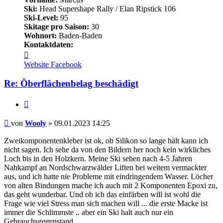
Ski:
Head Supershape Rally / Elan Ripstick 106
Ski-Level:
95
Skitage pro Saison:
30
Wohnort:
Baden-Baden
Kontaktdaten:
Kontaktdaten
von
Website
Facebook
Wooly
Re: Öberflächenbelag beschädigt
Zitieren
Beitrag
von
Wooly
»
09.01.2023 14:25
Zweikomponentenkleber ist ok, ob Silikon so lange hält kann ich
nicht sagen. Ich sehe da von den Bildern her noch kein wirkliches
Loch bis in den Holzkern. Meine Ski sehen nach 4-5 Jahren
Nahkampf an Nordschwarzwälder Liften bei weitem vermackter
aus, und ich hatte nie Probleme mit eindringendem Wasser. Löcher
von alten Bindungen mache ich auch mit 2 Komponenten Epoxi zu,
das geht wunderbar. Und ob ich das einfärben will ist wohl die
Frage wie viel Stress man sich machen will ... die erste Macke ist
immer die Schlimmste .. aber ein Ski halt auch nur ein
Gebrauchsgegenstand.