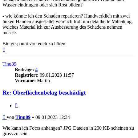
Wasser eindringen oder sich Rost bilden?
- wie könnte ich den Schaden reparieren? Handwerklich mit zwei
linken Händen ausgestattet wäre ich froh um detaillierte Mitteilung,
welches Material ich zur Ausbesserung des Schadens nehmen
müsste.
Bin gespannt von euch zu hören.
Nach
oben
Tinu89
Beiträge:
4
Registriert:
09.01.2023 11:57
Vorname:
Martin
Re: Öberflächenbelag beschädigt
Zitieren
Beitrag
von
Tinu89
»
09.01.2023 12:34
Wie kann ich Fotos anhängen? JPG Dateien in 200 KB scheinen zu
gross zu sein.