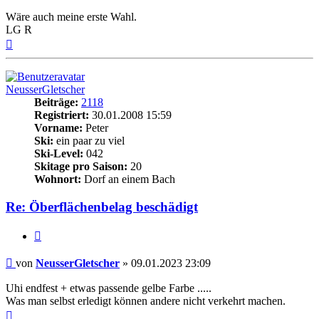
Wäre auch meine erste Wahl.
LG R
Nach
oben
NeusserGletscher
Beiträge:
2118
Registriert:
30.01.2008 15:59
Vorname:
Peter
Ski:
ein paar zu viel
Ski-Level:
042
Skitage pro Saison:
20
Wohnort:
Dorf an einem Bach
Re: Öberflächenbelag beschädigt
Zitieren
Beitrag
von
NeusserGletscher
»
09.01.2023 23:09
Uhi endfest + etwas passende gelbe Farbe .....
Was man selbst erledigt können andere nicht verkehrt machen.
Nach