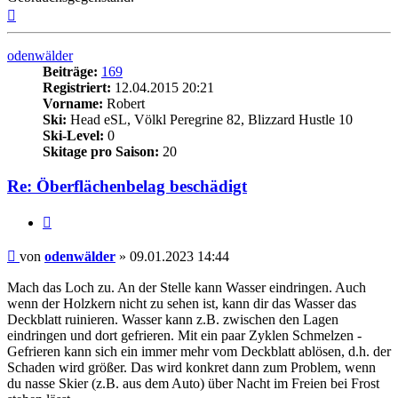
Nach
oben
odenwälder
Beiträge:
169
Registriert:
12.04.2015 20:21
Vorname:
Robert
Ski:
Head eSL, Völkl Peregrine 82, Blizzard Hustle 10
Ski-Level:
0
Skitage pro Saison:
20
Re: Öberflächenbelag beschädigt
Zitieren
Beitrag
von
odenwälder
»
09.01.2023 14:44
Mach das Loch zu. An der Stelle kann Wasser eindringen. Auch
wenn der Holzkern nicht zu sehen ist, kann dir das Wasser das
Deckblatt ruinieren. Wasser kann z.B. zwischen den Lagen
eindringen und dort gefrieren. Mit ein paar Zyklen Schmelzen -
Gefrieren kann sich ein immer mehr vom Deckblatt ablösen, d.h. der
Schaden wird größer. Das wird konkret dann zum Problem, wenn
du nasse Skier (z.B. aus dem Auto) über Nacht im Freien bei Frost