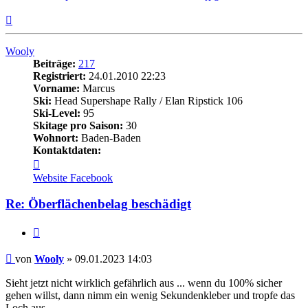
Nach
oben
Wooly
Beiträge:
217
Registriert:
24.01.2010 22:23
Vorname:
Marcus
Ski:
Head Supershape Rally / Elan Ripstick 106
Ski-Level:
95
Skitage pro Saison:
30
Wohnort:
Baden-Baden
Kontaktdaten:
Kontaktdaten
von
Website
Facebook
Wooly
Re: Öberflächenbelag beschädigt
Zitieren
Beitrag
von
Wooly
»
09.01.2023 14:03
Sieht jetzt nicht wirklich gefährlich aus ... wenn du 100% sicher
gehen willst, dann nimm ein wenig Sekundenkleber und tropfe das
Loch aus.