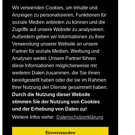
Ski-FAQ
Tipps Ski-Kauf
Wir verwenden Cookies, um Inhalte und
Ski-Typen
Anzeigen zu personalisieren, Funktionen für
Skishops
soziale Medien anbieten zu können und die
EQUIPMENT
Zugriffe auf unsere Website zu analysieren.
Skibekleidung
Außerdem geben wir Informationen zu Ihrer
Skischuhe
Bootfitting
Verwendung unserer Website an unsere
Skihelme
Partner für soziale Medien, Werbung und
Skiservice selbst
Analysen weiter. Unsere Partner führen
diese Informationen möglicherweise mit
SONSTIGES
weiteren Daten zusammen, die Sie ihnen
Skireisen & -hotels
bereitgestellt haben oder die sie im Rahmen
Impressum / Datenschutz
Mediadaten
Ihrer Nutzung der Dienste gesammelt haben.
Startseite
Durch die Nutzung dieser Website
stimmen Sie der Nutzung von Cookies
und der Erhebung von Daten zu!
Weitere Infos siehe:
Datenschutzerklärung
Einverstanden