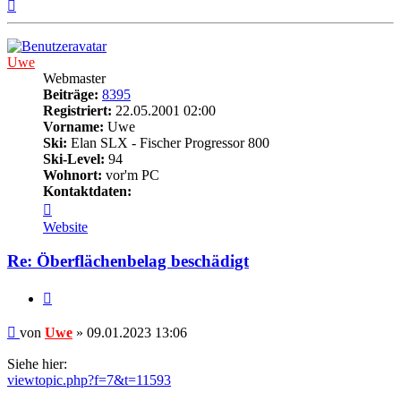
Nach
oben
Uwe
Webmaster
Beiträge:
8395
Registriert:
22.05.2001 02:00
Vorname:
Uwe
Ski:
Elan SLX - Fischer Progressor 800
Ski-Level:
94
Wohnort:
vor'm PC
Kontaktdaten:
Kontaktdaten
von
Website
Uwe
Re: Öberflächenbelag beschädigt
Zitieren
Beitrag
von
Uwe
»
09.01.2023 13:06
Siehe hier:
viewtopic.php?f=7&t=11593