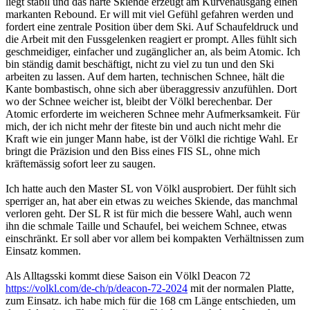
liegt stabil und das harte Skiende erzeugt am Kurvenausgang einen
markanten Rebound. Er will mit viel Gefühl gefahren werden und
fordert eine zentrale Position über dem Ski. Auf Schaufeldruck und
die Arbeit mit den Fussgelenken reagiert er prompt. Alles fühlt sich
geschmeidiger, einfacher und zugänglicher an, als beim Atomic. Ich
bin ständig damit beschäftigt, nicht zu viel zu tun und den Ski
arbeiten zu lassen. Auf dem harten, technischen Schnee, hält die
Kante bombastisch, ohne sich aber überaggressiv anzufühlen. Dort
wo der Schnee weicher ist, bleibt der Völkl berechenbar. Der
Atomic erforderte im weicheren Schnee mehr Aufmerksamkeit. Für
mich, der ich nicht mehr der fiteste bin und auch nicht mehr die
Kraft wie ein junger Mann habe, ist der Völkl die richtige Wahl. Er
bringt die Präzision und den Biss eines FIS SL, ohne mich
kräftemässig sofort leer zu saugen.
Ich hatte auch den Master SL von Völkl ausprobiert. Der fühlt sich
sperriger an, hat aber ein etwas zu weiches Skiende, das manchmal
verloren geht. Der SL R ist für mich die bessere Wahl, auch wenn
ihn die schmale Taille und Schaufel, bei weichem Schnee, etwas
einschränkt. Er soll aber vor allem bei kompakten Verhältnissen zum
Einsatz kommen.
Als Alltagsski kommt diese Saison ein Völkl Deacon 72
https://volkl.com/de-ch/p/deacon-72-2024
mit der normalen Platte,
zum Einsatz. ich habe mich für die 168 cm Länge entschieden, um