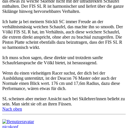
das etwas zu weiche Skiende nicht mit der ultradirekten Schaufel
mithalten. Der FIS SL R ist harmonischer und liefert über die ganze
Skilänge hinweg hervorsehbares Verhalten.
Ich hatte ja bei meinem Stöckli SC immer Freude an der
verhältnismässig weichen Schaufel, das machte ihn so smooth. Der
Völkl FIS SL R hat, im Verhältnis, auch diese weichere Schaufel,
die extrem direkt anspricht, ohne aber zu brachial zuzugreifen. Die
Piston Platte scheint ebenfalls dazu beizutragen, dass der FIS SL R
so harmonisch wirkt.
Ich muss schon sagen, diese direkte und trotzdem sanfte
Schaufelansprache die Völkl bietet, ist herausragend.
Wenn du einen vielseitigen Racer suchst, der dich bei der
Ausbildung unterstützt, ist der Deacon 76 Master oder auch der
Normale einen Blick wert. 176 cm und 17,6m Radius, dazu diese
Performance, wären etwas für dich.
SL scheinen aber meiner Ansicht nach bei Skilehrer/innen beliebt zu
sein. Man sieht sie oft an ihren Füssen.
Nach oben
nicokopf