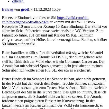
Zitieren
Beitrag
von
gebi1
»
11.12.2023 15:09
Ein erster Eindruck von diesem Ski
https://volkl.com/de-
ch/p/racetiger-sl-r-fis-flat-2024
er kommt mit der WC Piston-
Raceplatte 10 mm und der Xcomp 16 Race Bindung. Der Ski ist vor
allem im Schaufelbereich etwas weicher als die WC Version. Zum
Fahrer: 56 Jahre, 181 cm und mit Kleider 85 Kg. Technisch
einigermassen auf der Höhe, fahre bevorzugt kurze Radien, seit über
50 Jahren auf den Ski.
Beim handflexen fällt sofort die verhältnismässig weiche Schaufel
auf. Im Gegensatz zum Atomic S9 FIS SL, der durchgehend sehr
steif ist, fühlt sich der Völkl eher wie ein Consumer Carver an. Der
Atomic hat mir sehr viel Spass gemacht, geht jetzt aber an meinen
Sohn über. Ich wollte einen FIS SL, der etwas weicher ist.
Erster Eindruck im Schnee: Der Schnee ist hart, aber nicht gefroren.
In der Nacht hat der, durch den Regen, feuchte Schnee, angezogen.
Ideale Voraussetzungen zum Testen. Was sofort auffällt, mit welcher
Leichtigkeit der Ski in die Kurve zieht. Das geht so intuitiv, dass ich
aufpassen muss, die Schaufel nicht zu hart zu setzen. Der Atomic
forderte einen prägnanteren Einsatz im Kurveneinzug. In den
kurzen, gecarvten Radien zeigt sich der Völkl sehr harmonisch, er