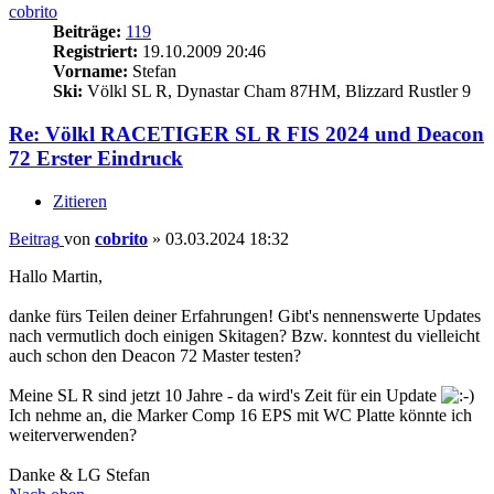
cobrito
Beiträge:
119
Registriert:
19.10.2009 20:46
Vorname:
Stefan
Ski:
Völkl SL R, Dynastar Cham 87HM, Blizzard Rustler 9
Re: Völkl RACETIGER SL R FIS 2024 und Deacon
72 Erster Eindruck
Zitieren
Beitrag
von
cobrito
»
03.03.2024 18:32
Hallo Martin,
danke fürs Teilen deiner Erfahrungen! Gibt's nennenswerte Updates
nach vermutlich doch einigen Skitagen? Bzw. konntest du vielleicht
auch schon den Deacon 72 Master testen?
Meine SL R sind jetzt 10 Jahre - da wird's Zeit für ein Update
Ich nehme an, die Marker Comp 16 EPS mit WC Platte könnte ich
weiterverwenden?
Danke & LG Stefan