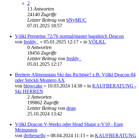
2
13
Antworten
24140
Zugriffe
Letzter Beitrag
von
bNyMUC
07.01.2025 18:57
Völkl Peregrine 72/76 normal/master baugleich Deacon
von
freddy_
» 05.01.2025 12:17 » in
VÖLKL
0
Antworten
18456
Zugriffe
Letzter Beitrag
von
freddy_
05.01.2025 12:17
Breitere Allmountain Ski das Richtige? z.B. Völkl Deacon 84
oder Stöckli Montero AX
von
blowcake
» 10.03.2024 14:38 » in
KAUFBERATUNG -
Ski HERREN
2
Antworten
199862
Zugriffe
Letzter Beitrag
von
dean
25.10.2024 13:42
Völkl Deacon V-Werks oder Head Shape e-V10 - Eure
Meinungen
von
derhesseflo
» 08.04.2024 11:13 » in
KAUFBERATUNG