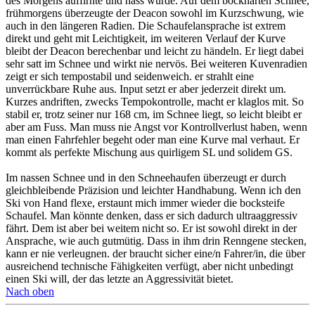
des Morgens auffirnte und nass wurde. Auf dem bockharten Schnee,
frühmorgens überzeugte der Deacon sowohl im Kurzschwung, wie
auch in den längeren Radien. Die Schaufelansprache ist extrem
direkt und geht mit Leichtigkeit, im weiteren Verlauf der Kurve
bleibt der Deacon berechenbar und leicht zu händeln. Er liegt dabei
sehr satt im Schnee und wirkt nie nervös. Bei weiteren Kuvenradien
zeigt er sich tempostabil und seidenweich. er strahlt eine
unverrückbare Ruhe aus. Input setzt er aber jederzeit direkt um.
Kurzes andriften, zwecks Tempokontrolle, macht er klaglos mit. So
stabil er, trotz seiner nur 168 cm, im Schnee liegt, so leicht bleibt er
aber am Fuss. Man muss nie Angst vor Kontrollverlust haben, wenn
man einen Fahrfehler begeht oder man eine Kurve mal verhaut. Er
kommt als perfekte Mischung aus quirligem SL und solidem GS.
Im nassen Schnee und in den Schneehaufen überzeugt er durch
gleichbleibende Präzision und leichter Handhabung. Wenn ich den
Ski von Hand flexe, erstaunt mich immer wieder die bocksteife
Schaufel. Man könnte denken, dass er sich dadurch ultraaggressiv
fährt. Dem ist aber bei weitem nicht so. Er ist sowohl direkt in der
Ansprache, wie auch gutmütig. Dass in ihm drin Renngene stecken,
kann er nie verleugnen. der braucht sicher eine/n Fahrer/in, die über
ausreichend technische Fähigkeiten verfügt, aber nicht unbedingt
einen Ski will, der das letzte an Aggressivität bietet.
Nach oben