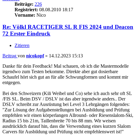
Beiträge:
226
Registriert:
08.08.2010 18:17
Vorname:
Nico
Re: Völkl RACETIGER SL R FIS 2024 und Deacon
72 Erster Eindruck
Zitieren
Beitrag
von
nicokopf
»
14.12.2023 15:13
Danke für dein Feedback! Mal schauen, ob ich die Mastermodelle
irgendwo zum Testen bekomme. Direkte aber gut dosierbare
Schaufel hört sich gut an für alle Schwungformen und kommt mir
entgegen.
Bei den Schweizern (Kili Weibel und Co) sehe ich auch sehr oft SL
/FIS SL. Beim DSV / DSLV ist das aber irgendwie anders.. Der
DSLV schreibt zur Ausrüstung bei Level 3 Lehrgängen folgendes:
"Zur Lösung der Aufgabenstellungen bei Ausbildung und Prüfung
empfehlen wir einen körperlangen Allround- oder Riesenslalom-Ski,
Radius 15 bis 21m, Taillenbreite 70 bis 88 mm. Wir weisen
ausdrücklich darauf hin, dass die Verwendung eines kurzen Slalom
Carvers für Ausbildung und Prüfung nicht empfehlenswert ist!"