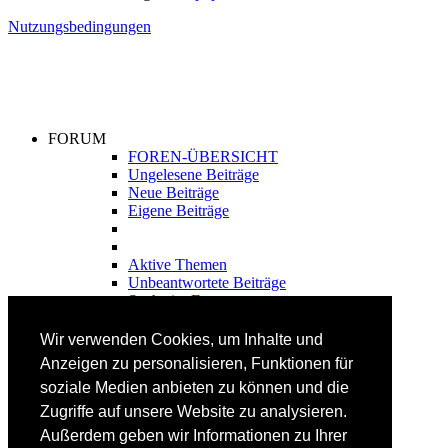
Nutzungsbedingungen
FORUM
FOREN-ÜBERSICHT
Ungelesene Beiträge
Neue Beiträge
Eigene Beiträge
Aktive Themen
Unbeantwortete Beiträge
Suche im Forum
FAHRTECHNIK
Wir verwenden Cookies, um Inhalte und
Einsteiger
Anzeigen zu personalisieren, Funktionen für
Fortgeschrittene
soziale Medien anbieten zu können und die
Lehrplan
Videoanalyse
Zugriffe auf unsere Website zu analysieren.
Außerdem geben wir Informationen zu Ihrer