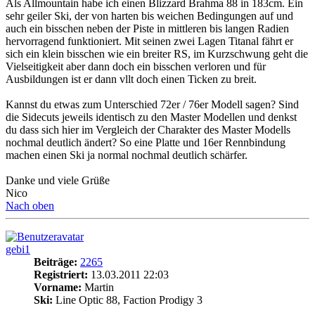
Als Allmountain habe ich einen Blizzard Brahma 88 in 183cm. Ein
sehr geiler Ski, der von harten bis weichen Bedingungen auf und
auch ein bisschen neben der Piste in mittleren bis langen Radien
hervorragend funktioniert. Mit seinen zwei Lagen Titanal fährt er
sich ein klein bisschen wie ein breiter RS, im Kurzschwung geht die
Vielseitigkeit aber dann doch ein bisschen verloren und für
Ausbildungen ist er dann vllt doch einen Ticken zu breit.
Kannst du etwas zum Unterschied 72er / 76er Modell sagen? Sind
die Sidecuts jeweils identisch zu den Master Modellen und denkst
du dass sich hier im Vergleich der Charakter des Master Modells
nochmal deutlich ändert? So eine Platte und 16er Rennbindung
machen einen Ski ja normal nochmal deutlich schärfer.
Danke und viele Grüße
Nico
Nach oben
gebi1
Beiträge:
2265
Registriert:
13.03.2011 22:03
Vorname:
Martin
Ski:
Line Optic 88, Faction Prodigy 3