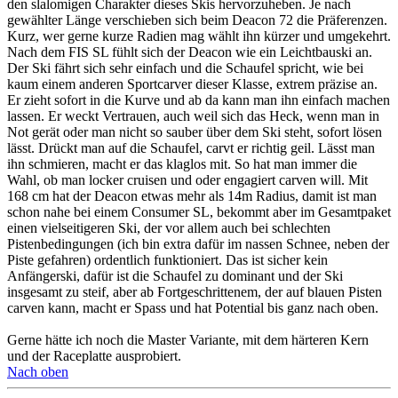
den slalomigen Charakter dieses Skis hervorzuheben. Je nach
gewählter Länge verschieben sich beim Deacon 72 die Präferenzen.
Kurz, wer gerne kurze Radien mag wählt ihn kürzer und umgekehrt.
Nach dem FIS SL fühlt sich der Deacon wie ein Leichtbauski an.
Der Ski fährt sich sehr einfach und die Schaufel spricht, wie bei
kaum einem anderen Sportcarver dieser Klasse, extrem präzise an.
Er zieht sofort in die Kurve und ab da kann man ihn einfach machen
lassen. Er weckt Vertrauen, auch weil sich das Heck, wenn man in
Not gerät oder man nicht so sauber über dem Ski steht, sofort lösen
lässt. Drückt man auf die Schaufel, carvt er richtig geil. Lässt man
ihn schmieren, macht er das klaglos mit. So hat man immer die
Wahl, ob man locker cruisen und oder engagiert carven will. Mit
168 cm hat der Deacon etwas mehr als 14m Radius, damit ist man
schon nahe bei einem Consumer SL, bekommt aber im Gesamtpaket
einen vielseitigeren Ski, der vor allem auch bei schlechten
Pistenbedingungen (ich bin extra dafür im nassen Schnee, neben der
Piste gefahren) ordentlich funktioniert. Das ist sicher kein
Anfängerski, dafür ist die Schaufel zu dominant und der Ski
insgesamt zu steif, aber ab Fortgeschrittenem, der auf blauen Pisten
carven kann, macht er Spass und hat Potential bis ganz nach oben.
Gerne hätte ich noch die Master Variante, mit dem härteren Kern
und der Raceplatte ausprobiert.
Nach oben