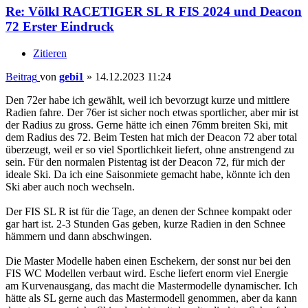
Re: Völkl RACETIGER SL R FIS 2024 und Deacon
72 Erster Eindruck
Zitieren
Beitrag
von
gebi1
»
14.12.2023 11:24
Den 72er habe ich gewählt, weil ich bevorzugt kurze und mittlere
Radien fahre. Der 76er ist sicher noch etwas sportlicher, aber mir ist
der Radius zu gross. Gerne hätte ich einen 76mm breiten Ski, mit
dem Radius des 72. Beim Testen hat mich der Deacon 72 aber total
überzeugt, weil er so viel Sportlichkeit liefert, ohne anstrengend zu
sein. Für den normalen Pistentag ist der Deacon 72, für mich der
ideale Ski. Da ich eine Saisonmiete gemacht habe, könnte ich den
Ski aber auch noch wechseln.
Der FIS SL R ist für die Tage, an denen der Schnee kompakt oder
gar hart ist. 2-3 Stunden Gas geben, kurze Radien in den Schnee
hämmern und dann abschwingen.
Die Master Modelle haben einen Eschekern, der sonst nur bei den
FIS WC Modellen verbaut wird. Esche liefert enorm viel Energie
am Kurvenausgang, das macht die Mastermodelle dynamischer. Ich
hätte als SL gerne auch das Mastermodell genommen, aber da kann