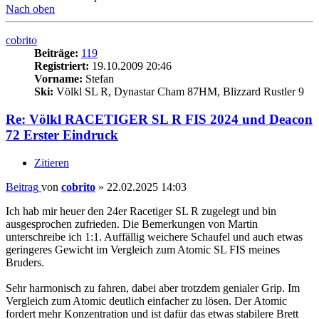
Nach oben
cobrito
Beiträge:
119
Registriert:
19.10.2009 20:46
Vorname:
Stefan
Ski:
Völkl SL R, Dynastar Cham 87HM, Blizzard Rustler 9
Re: Völkl RACETIGER SL R FIS 2024 und Deacon
72 Erster Eindruck
Zitieren
Beitrag
von
cobrito
»
22.02.2025 14:03
Ich hab mir heuer den 24er Racetiger SL R zugelegt und bin
ausgesprochen zufrieden. Die Bemerkungen von Martin
unterschreibe ich 1:1. Auffällig weichere Schaufel und auch etwas
geringeres Gewicht im Vergleich zum Atomic SL FIS meines
Bruders.
Sehr harmonisch zu fahren, dabei aber trotzdem genialer Grip. Im
Vergleich zum Atomic deutlich einfacher zu lösen. Der Atomic
fordert mehr Konzentration und ist dafür das etwas stabilere Brett