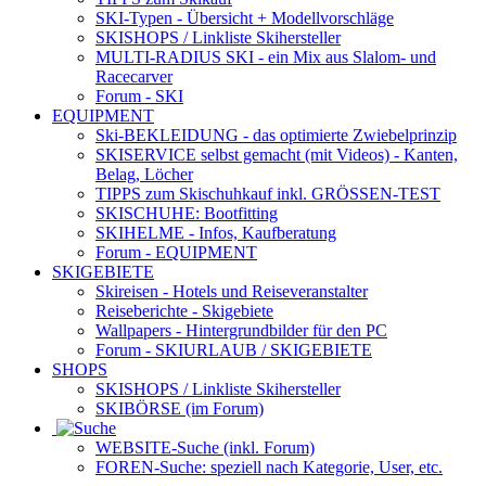
SKI-Typen
- Übersicht + Modellvorschläge
SKISHOPS / Linkliste Skihersteller
MULTI-RADIUS SKI
- ein Mix aus Slalom- und
Racecarver
Forum
- SKI
EQUIPMENT
Ski-BEKLEIDUNG
- das optimierte Zwiebelprinzip
SKISERVICE selbst gemacht
(mit Videos) - Kanten,
Belag, Löcher
TIPPS zum Skischuhkauf
inkl. GRÖSSEN-TEST
SKISCHUHE:
Bootfitting
SKIHELME
- Infos, Kaufberatung
Forum
- EQUIPMENT
SKIGEBIETE
Skireisen - Hotels und Reiseveranstalter
Reiseberichte - Skigebiete
Wallpapers
- Hintergrundbilder für den PC
Forum
- SKIURLAUB / SKIGEBIETE
SHOPS
SKISHOPS / Linkliste Skihersteller
SKIBÖRSE
(im Forum)
WEBSITE
-Suche (inkl. Forum)
FOREN
-Suche: speziell nach Kategorie, User, etc.