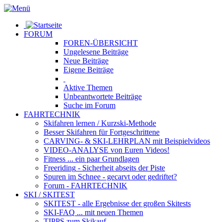
FORUM
FOREN-ÜBERSICHT
Ungelesene
Beiträge
Neue
Beiträge
Eigene
Beiträge
Aktive
Themen
Unbeantwortete
Beiträge
Suche im Forum
FAHRTECHNIK
Skifahren lernen
/ Kurzski-Methode
Besser Skifahren
für Fortgeschrittene
CARVING- & SKI-LEHRPLAN
mit Beispielvideos
VIDEO-ANALYSE
von Euren Videos!
Fitness
... ein paar Grundlagen
Freeriding
- Sicherheit abseits der Piste
Spuren im Schnee
- gecarvt oder gedriftet?
Forum
- FAHRTECHNIK
SKI / SKITEST
SKITEST
- alle Ergebnisse der großen Skitests
SKI-FAQ
... mit neuen Themen
TIPPS zum Skikauf