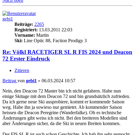
Nach oben
gebi1
Beiträge:
2265
Registriert:
13.03.2011 22:03
Vorname:
Martin
Ski:
Line Optic 88, Faction Prodigy 3
Re: Völkl RACETIGER SL R FIS 2024 und Deacon
72 Erster Eindruck
Zitieren
Beitrag
von
gebi1
»
06.03.2024 10:57
Nein, den Deacon 72 Master bin ich nicht gefahren. Habe nun
einige Skitage mit dem Deacon 72 und bin grundsätzlich zufrieden.
Da ich gerne neue Ski ausprobiere, kommt er kommende Saison
weg. Habe ihn ja sowieso nur gemietet. Ab kommender Saison
heissen die Deacon Peregrine (Wanderfalke). Ob es technische
Änderungen gibt weiss ich nicht. Bei den breiteren Modellen sind
aber Änderungen sicher, da die Ski in neuen Breiten kommen.
Der FIS SL R ist auch schon Geschichte. Ich hab ihn sehr gemocht