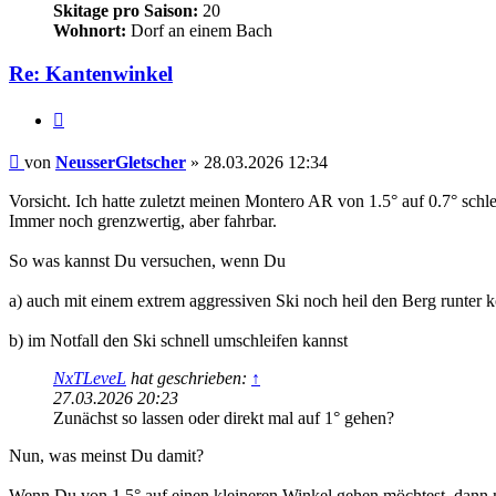
Skitage pro Saison:
20
Wohnort:
Dorf an einem Bach
Re: Kantenwinkel
Zitieren
Beitrag
von
NeusserGletscher
»
28.03.2026 12:34
Vorsicht. Ich hatte zuletzt meinen Montero AR von 1.5° auf 0.7° schle
Immer noch grenzwertig, aber fahrbar.
So was kannst Du versuchen, wenn Du
a) auch mit einem extrem aggressiven Ski noch heil den Berg runter
b) im Notfall den Ski schnell umschleifen kannst
NxTLeveL
hat geschrieben:
↑
27.03.2026 20:23
Zunächst so lassen oder direkt mal auf 1° gehen?
Nun, was meinst Du damit?
Wenn Du von 1.5° auf einen kleineren Winkel gehen möchtest, dann mu