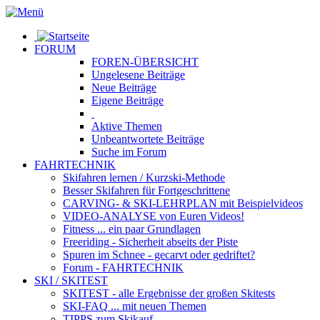
FORUM
FOREN-ÜBERSICHT
Ungelesene
Beiträge
Neue
Beiträge
Eigene
Beiträge
Aktive
Themen
Unbeantwortete
Beiträge
Suche im Forum
FAHRTECHNIK
Skifahren lernen
/ Kurzski-Methode
Besser Skifahren
für Fortgeschrittene
CARVING- & SKI-LEHRPLAN
mit Beispielvideos
VIDEO-ANALYSE
von Euren Videos!
Fitness
... ein paar Grundlagen
Freeriding
- Sicherheit abseits der Piste
Spuren im Schnee
- gecarvt oder gedriftet?
Forum
- FAHRTECHNIK
SKI / SKITEST
SKITEST
- alle Ergebnisse der großen Skitests
SKI-FAQ
... mit neuen Themen
TIPPS zum Skikauf