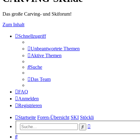
Das große Carving- und Skiforum!
Zum Inhalt
Schnellzugriff
Unbeantwortete Themen
Aktive Themen
Suche
Das Team
FAQ
Anmelden
Registrieren
Startseite
Foren-Übersicht
SKI
Stöckli
Erweiterte
Suche
Suche
Suche