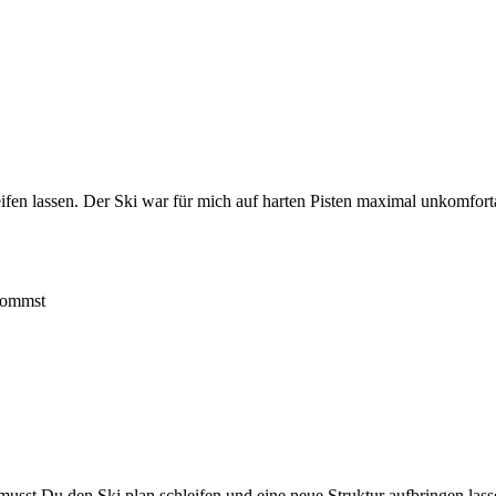
ifen lassen. Der Ski war für mich auf harten Pisten maximal unkomforta
 kommst
sst Du den Ski plan schleifen und eine neue Struktur aufbringen lasse