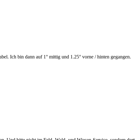
bel. Ich bin dann auf 1° mittig und 1.25° vorne / hinten gegangen.
n. Und bitte nicht im Feld- Wald- und Wiesen-Service, sondern dort,