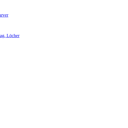
arver
lag, Löcher