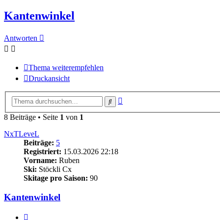
Kantenwinkel
Antworten
Thema weiterempfehlen
Druckansicht
Erweiterte
Suche
Suche
8 Beiträge • Seite
1
von
1
NxTLeveL
Beiträge:
5
Registriert:
15.03.2026 22:18
Vorname:
Ruben
Ski:
Stöckli Cx
Skitage pro Saison:
90
Kantenwinkel
Zitieren