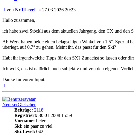
Beitrag
von
NxTLeveL
»
27.03.2026 20:23
Hallo zusammen,
ich habe zwei Stöckli aus dem aktuellen Jahrgang, den CX und den SX
Ab Werk haben beide einen belagseitigen Winkel von 1,5°. Spezial be
überlegt, auf 0,7° zu gehen. Meint ihr, das passt für den Ski?
Habt ihr irgendwelche Tipps für den SX? Zunächst so lassen oder dir
Ich weiß, das ist natürlich auch subjektiv und von den eigenen Vorli
Danke für euren Input.
Nach
oben
NeusserGletscher
Beiträge:
2118
Registriert:
30.01.2008 15:59
Vorname:
Peter
Ski:
ein paar zu viel
Ski-Level:
042