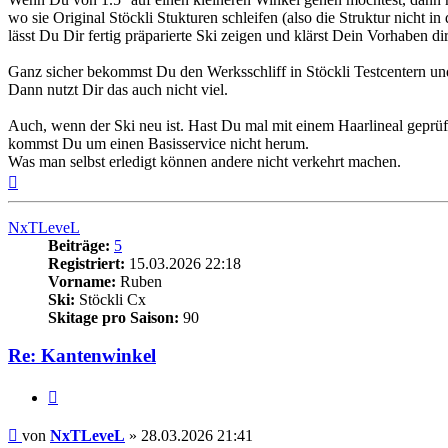
wo sie Original Stöckli Stukturen schleifen (also die Struktur nicht
lässt Du Dir fertig präparierte Ski zeigen und klärst Dein Vorhaben d
Ganz sicher bekommst Du den Werksschliff in Stöckli Testcentern u
Dann nutzt Dir das auch nicht viel.
Auch, wenn der Ski neu ist. Hast Du mal mit einem Haarlineal geprüf
kommst Du um einen Basisservice nicht herum.
Was man selbst erledigt können andere nicht verkehrt machen.
Nach
oben
NxTLeveL
Beiträge:
5
Registriert:
15.03.2026 22:18
Vorname:
Ruben
Ski:
Stöckli Cx
Skitage pro Saison:
90
Re: Kantenwinkel
Zitieren
Beitrag
von
NxTLeveL
»
28.03.2026 21:41