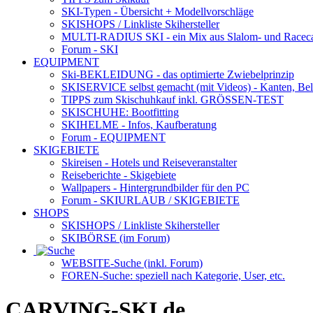
SKI-Typen
- Übersicht + Modellvorschläge
SKISHOPS / Linkliste Skihersteller
MULTI-RADIUS SKI
- ein Mix aus Slalom- und Racec
Forum
- SKI
EQUIPMENT
Ski-BEKLEIDUNG
- das optimierte Zwiebelprinzip
SKISERVICE selbst gemacht
(mit Videos) - Kanten, Be
TIPPS zum Skischuhkauf
inkl. GRÖSSEN-TEST
SKISCHUHE:
Bootfitting
SKIHELME
- Infos, Kaufberatung
Forum
- EQUIPMENT
SKIGEBIETE
Skireisen - Hotels und Reiseveranstalter
Reiseberichte - Skigebiete
Wallpapers
- Hintergrundbilder für den PC
Forum
- SKIURLAUB / SKIGEBIETE
SHOPS
SKISHOPS / Linkliste Skihersteller
SKIBÖRSE
(im Forum)
WEBSITE
-Suche (inkl. Forum)
FOREN
-Suche: speziell nach Kategorie, User, etc.
CARVING-SKI.de