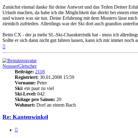
Zunächst einmal danke für deine Antwort und das Teilen Deiner Erfah
Urlaub machen, da habe ich die Möglichkeit das direkt bei einem ei
und wissen was sie tun. Deine Erfahrung mit dem Montero lässt mich 
ziemlich zufrieden. Allerdings war der Ski dort auch grandios unterf
Beim CX - der ja mehr SL-Ski-Charakteristik hat - muss ich allerdings
Sollte er sich dann nicht gut fahren lassen, kann ich mir immer noc
Nach
oben
NeusserGletscher
Beiträge:
2118
Registriert:
30.01.2008 15:59
Vorname:
Peter
Ski:
ein paar zu viel
Ski-Level:
042
Skitage pro Saison:
20
Wohnort:
Dorf an einem Bach
Re: Kantenwinkel
Zitieren