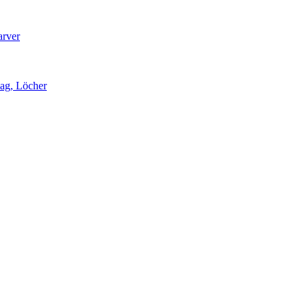
arver
lag, Löcher