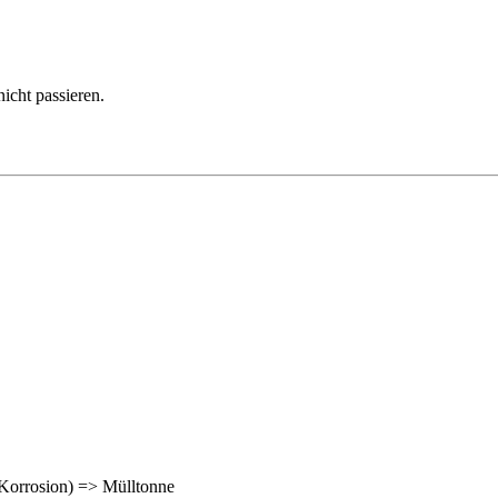
nicht passieren.
r Korrosion) => Mülltonne