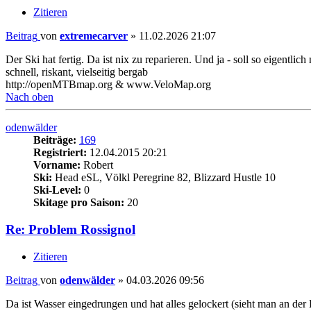
Zitieren
Beitrag
von
extremecarver
»
11.02.2026 21:07
Der Ski hat fertig. Da ist nix zu reparieren. Und ja - soll so eigentlich 
schnell, riskant, vielseitig bergab
http://openMTBmap.org & www.VeloMap.org
Nach oben
odenwälder
Beiträge:
169
Registriert:
12.04.2015 20:21
Vorname:
Robert
Ski:
Head eSL, Völkl Peregrine 82, Blizzard Hustle 10
Ski-Level:
0
Skitage pro Saison:
20
Re: Problem Rossignol
Zitieren
Beitrag
von
odenwälder
»
04.03.2026 09:56
Da ist Wasser eingedrungen und hat alles gelockert (sieht man an de