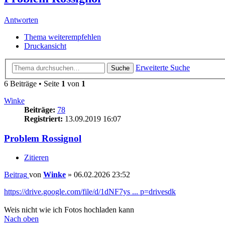
Antworten
Thema weiterempfehlen
Druckansicht
Erweiterte Suche
Suche
6 Beiträge • Seite
1
von
1
Winke
Beiträge:
78
Registriert:
13.09.2019 16:07
Problem Rossignol
Zitieren
Beitrag
von
Winke
»
06.02.2026 23:52
https://drive.google.com/file/d/1dNF7ys ... p=drivesdk
Weis nicht wie ich Fotos hochladen kann
Nach oben