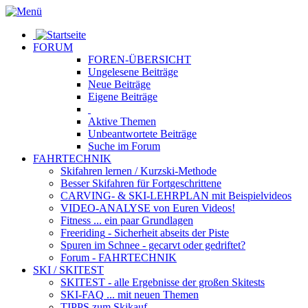
FORUM
FOREN-ÜBERSICHT
Ungelesene
Beiträge
Neue
Beiträge
Eigene
Beiträge
Aktive
Themen
Unbeantwortete
Beiträge
Suche im Forum
FAHRTECHNIK
Skifahren lernen
/ Kurzski-Methode
Besser Skifahren
für Fortgeschrittene
CARVING- & SKI-LEHRPLAN
mit Beispielvideos
VIDEO-ANALYSE
von Euren Videos!
Fitness
... ein paar Grundlagen
Freeriding
- Sicherheit abseits der Piste
Spuren im Schnee
- gecarvt oder gedriftet?
Forum
- FAHRTECHNIK
SKI / SKITEST
SKITEST
- alle Ergebnisse der großen Skitests
SKI-FAQ
... mit neuen Themen
TIPPS zum Skikauf