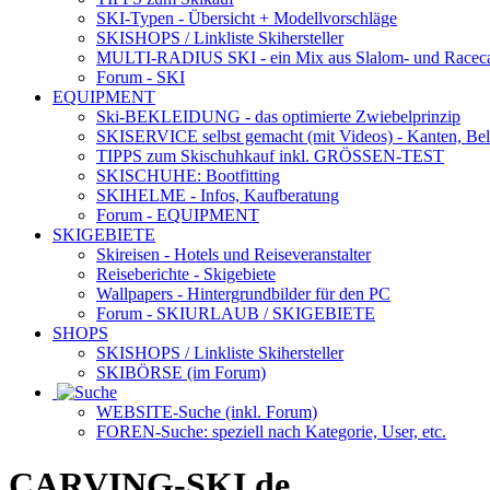
SKI-Typen
- Übersicht + Modellvorschläge
SKISHOPS / Linkliste Skihersteller
MULTI-RADIUS SKI
- ein Mix aus Slalom- und Racec
Forum
- SKI
EQUIPMENT
Ski-BEKLEIDUNG
- das optimierte Zwiebelprinzip
SKISERVICE selbst gemacht
(mit Videos) - Kanten, Be
TIPPS zum Skischuhkauf
inkl. GRÖSSEN-TEST
SKISCHUHE:
Bootfitting
SKIHELME
- Infos, Kaufberatung
Forum
- EQUIPMENT
SKIGEBIETE
Skireisen - Hotels und Reiseveranstalter
Reiseberichte - Skigebiete
Wallpapers
- Hintergrundbilder für den PC
Forum
- SKIURLAUB / SKIGEBIETE
SHOPS
SKISHOPS / Linkliste Skihersteller
SKIBÖRSE
(im Forum)
WEBSITE
-Suche (inkl. Forum)
FOREN
-Suche: speziell nach Kategorie, User, etc.
CARVING-SKI.de