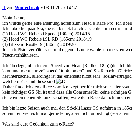
Beitrag
von
Winterfreak
»
03.11.2025 14:57
Moin Leute,
ich würde gerne eure Meinung hören zum Head e-Race Pro. Ich überle
Ich habe drei paar Ski, die ich bis jetzt auch tatsächlich immer mit i
(1) Head WC Rebels i.Speed (180cm) 2014/15
(2) Head WC Rebels i.SL RD (165cm) 2018/19
(3) Blizzard Rustler 9 (180cm) 2019/20
Je nach Pistenverhältnissen und eigener Laune wähle ich meist entwe
Pistenverhältnissen.
Ich überlege, ob ich den i.Speed von Head (Radius: 18m) (den ich hi
kann und nicht nur voll speed "funktioniert" und Spaß macht. Gleichzei
herunterkachel, allerdings ist das einerseits nicht sehr "sozialverträ
welchem Zustand diese sind
Daher finde ich den eRace vom Konzept her für mich sehr interessant,
kein richtiger GS Ski ist und dass alle ConsumerSki keine richtigen GS
stehe einen neuen Ski anzuschaffen, wäre der eRace da nicht noch ei
Ich bin letzte Saison auch mal den Stöckli Laser GS gefahren in 185cm
so ein Teil vielleicht mal gerne leihe, aber nicht unbedingt (vor alle
Was sind eure Gedanken zum e-Race?