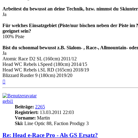
Arbeitest du bewusst an deine Technik, bzw. nimmst du Skiunter
Ja
Für welches Einsatzgebiet (Piste/nur bischen neben der Piste im 
geeignet sein?
100% Piste
Bist du schonmal bewusst z.B. Slalom- , Race-, Allmountain- ode
Ja
Atomic Race D2 SL (160cm) 2011/12
Head WC Rebels i.Speed (180cm) 2014/15
Head WC Rebels i.SL RD (165cm) 2018/19
Blizzard Rustler 9 (180cm) 2019/20
Nach
oben
gebi1
Beiträge:
2265
Registriert:
13.03.2011 22:03
Vorname:
Martin
Ski:
Line Optic 88, Faction Prodigy 3
Re: Head e-Race Pro - Als GS Ersatz?