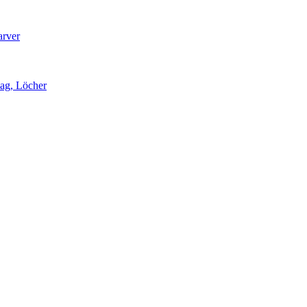
arver
lag, Löcher