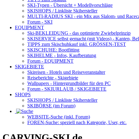
SKI-Typen
- Übersicht + Modellvorschläge
SKISHOPS / Linkliste Skihersteller
MULTI-RADIUS SKI
- ein Mix aus Slalom- und Racec
Forum
- SKI
EQUIPMENT
Ski-BEKLEIDUNG
- das optimierte Zwiebelprinzip
SKISERVICE selbst gemacht
(mit Videos) - Kanten, Be
TIPPS zum Skischuhkauf
inkl. GRÖSSEN-TEST
SKISCHUHE:
Bootfitting
SKIHELME
- Infos, Kaufberatung
Forum
- EQUIPMENT
SKIGEBIETE
Skireisen - Hotels und Reiseveranstalter
Reiseberichte - Skigebiete
Wallpapers
- Hintergrundbilder für den PC
Forum
- SKIURLAUB / SKIGEBIETE
SHOPS
SKISHOPS / Linkliste Skihersteller
SKIBÖRSE
(im Forum)
WEBSITE
-Suche (inkl. Forum)
FOREN
-Suche: speziell nach Kategorie, User, etc.
CARVING-SKI.de