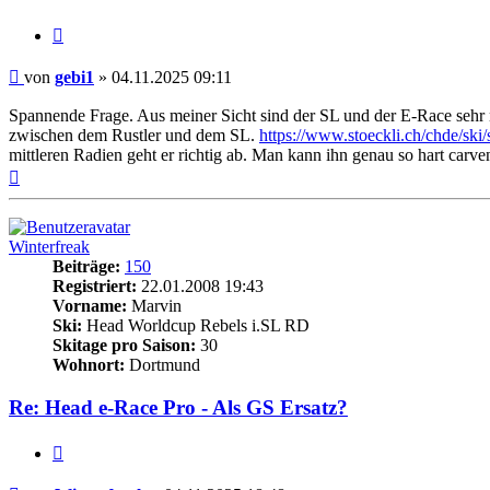
Zitieren
Beitrag
von
gebi1
»
04.11.2025 09:11
Spannende Frage. Aus meiner Sicht sind der SL und der E-Race sehr 
zwischen dem Rustler und dem SL.
https://www.stoeckli.ch/chde/ski/
mittleren Radien geht er richtig ab. Man kann ihn genau so hart carve
Nach
oben
Winterfreak
Beiträge:
150
Registriert:
22.01.2008 19:43
Vorname:
Marvin
Ski:
Head Worldcup Rebels i.SL RD
Skitage pro Saison:
30
Wohnort:
Dortmund
Re: Head e-Race Pro - Als GS Ersatz?
Zitieren