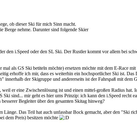
ge, ob dieser Ski für mich Sinn macht.
n die Berge nehme. Darunter sind folgende Skier
der den i.Speed oder den SL Ski. Der Rustler kommt vor allem bei sch
er mal als GS Ski betiteln möchte) ersetzen möchte mit dem E-Race mit
tig erhoffe ich mir, dass es weiterhin ein hochsportlicher Ski ist. Das
glich" innerhalb der Skigruppe und andererseits ist der Fahrspaß mit de
 weil er eine Zwischenlösung ist und einen mittel-großen Radius hat. 
 Ski sind... mir geht es hier ums Prinzip: ich kann den i.Speed recht e
n besserer Begleiter über den gesamten Skitag hinweg?
 Länge. Das Teil hat auch unfassbar Bock gemacht, aber den "Ski richti
m bei dem Preis) besitzen möchte