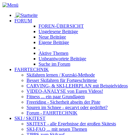
FORUM
FOREN-ÜBERSICHT
Ungelesene
Beiträge
Neue
Beiträge
Eigene
Beiträge
Aktive
Themen
Unbeantwortete
Beiträge
Suche im Forum
FAHRTECHNIK
Skifahren lernen
/ Kurzski-Methode
Besser Skifahren
für Fortgeschrittene
CARVING- & SKI-LEHRPLAN
mit Beispielvideos
VIDEO-ANALYSE
von Euren Videos!
Fitness
... ein paar Grundlagen
Freeriding
- Sicherheit abseits der Piste
Spuren im Schnee
- gecarvt oder gedriftet?
Forum
- FAHRTECHNIK
SKI / SKITEST
SKITEST
- alle Ergebnisse der großen Skitests
SKI-FAQ
... mit neuen Themen
TIPPS zum Skikauf