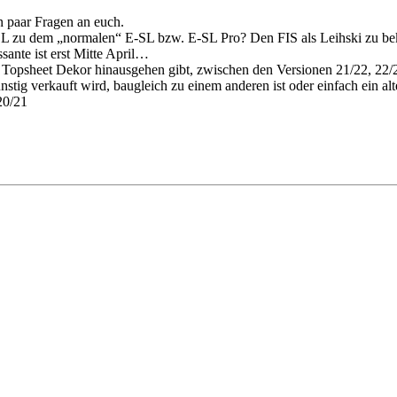
n paar Fragen an euch.
 SL zu dem „normalen“ E-SL bzw. E-SL Pro? Den FIS als Leihski zu bek
sante ist erst Mitte April…
 Topsheet Dekor hinausgehen gibt, zwischen den Versionen 21/22, 22/
stig verkauft wird, baugleich zu einem anderen ist oder einfach ein a
20/21