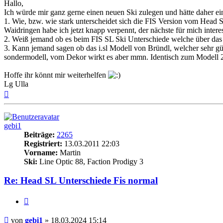
Hallo,
Ich würde mir ganz gerne einen neuen Ski zulegen und hätte daher ei
1. Wie, bzw. wie stark unterscheidet sich die FIS Version vom Head
Waidringen habe ich jetzt knapp verpennt, der nächste für mich interes
2. Weiß jemand ob es beim FIS SL Ski Unterschiede welche über das
3. Kann jemand sagen ob das i.sl Modell von Bründl, welcher sehr gün
sondermodell, vom Dekor wirkt es aber mmn. Identisch zum Modell 
Hoffe ihr könnt mir weiterhelfen
Lg Ulla
Nach
oben
gebi1
Beiträge:
2265
Registriert:
13.03.2011 22:03
Vorname:
Martin
Ski:
Line Optic 88, Faction Prodigy 3
Re: Head SL Unterschiede Fis normal
Zitieren
Beitrag
von
gebi1
»
18.03.2024 15:14