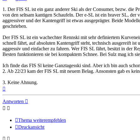
1. Der FIS SL ist ein ganz anderer Ski als der Consumer, bezw. die 
von den seltsam kantigen Schaufeln. Der e-SL ist ein braver SL, der v
aggressiver und der Kantengriff ist etwas ausgeprägter. Beide Modell
geschrieben.
Der FIS SL ist ein wachechter Rennski mit sehr definiertem Kurvenein
schnell fährt, auf absoluten Kantengriff steht, technisch ausgereift i
aggressiv und einfacher zu fahren. Wer FIS SL fährt, besitzt in der R
Besten funktionieren sie bei kompaktem Schnee. Bei Sulz mag ich sie
Ich finde das FIS Sl keine Ganztagesski sind. Aber ich bin auch scho
2. Ab 22/23 kam der FIS SL mit neuem Belag. Ansonsten gab es kei
3. Keine Ahnung.
Nach
oben
Antworten
Thema weiterempfehlen
Druckansicht