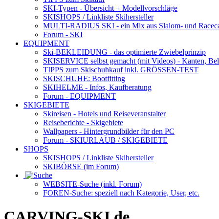
SKI-Typen
- Übersicht + Modellvorschläge
SKISHOPS / Linkliste Skihersteller
MULTI-RADIUS SKI
- ein Mix aus Slalom- und Racec
Forum
- SKI
EQUIPMENT
Ski-BEKLEIDUNG
- das optimierte Zwiebelprinzip
SKISERVICE selbst gemacht
(mit Videos) - Kanten, Be
TIPPS zum Skischuhkauf
inkl. GRÖSSEN-TEST
SKISCHUHE:
Bootfitting
SKIHELME
- Infos, Kaufberatung
Forum
- EQUIPMENT
SKIGEBIETE
Skireisen - Hotels und Reiseveranstalter
Reiseberichte - Skigebiete
Wallpapers
- Hintergrundbilder für den PC
Forum
- SKIURLAUB / SKIGEBIETE
SHOPS
SKISHOPS / Linkliste Skihersteller
SKIBÖRSE
(im Forum)
WEBSITE
-Suche (inkl. Forum)
FOREN
-Suche: speziell nach Kategorie, User, etc.
CARVING-SKI.de