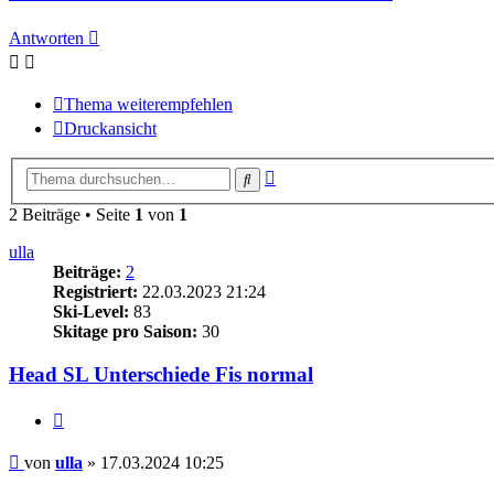
Antworten
Thema weiterempfehlen
Druckansicht
Erweiterte
Suche
Suche
2 Beiträge • Seite
1
von
1
ulla
Beiträge:
2
Registriert:
22.03.2023 21:24
Ski-Level:
83
Skitage pro Saison:
30
Head SL Unterschiede Fis normal
Zitieren
Beitrag
von
ulla
»
17.03.2024 10:25