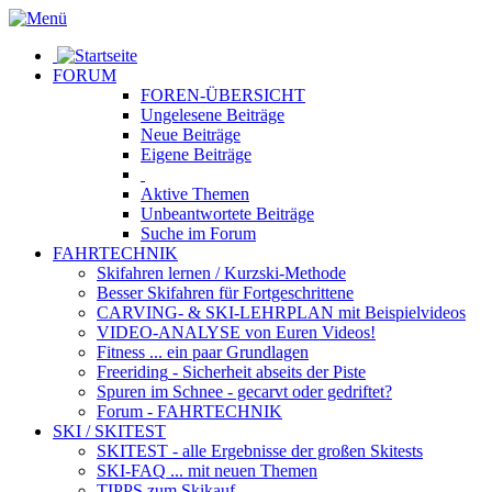
FORUM
FOREN-ÜBERSICHT
Ungelesene
Beiträge
Neue
Beiträge
Eigene
Beiträge
Aktive
Themen
Unbeantwortete
Beiträge
Suche im Forum
FAHRTECHNIK
Skifahren lernen
/ Kurzski-Methode
Besser Skifahren
für Fortgeschrittene
CARVING- & SKI-LEHRPLAN
mit Beispielvideos
VIDEO-ANALYSE
von Euren Videos!
Fitness
... ein paar Grundlagen
Freeriding
- Sicherheit abseits der Piste
Spuren im Schnee
- gecarvt oder gedriftet?
Forum
- FAHRTECHNIK
SKI / SKITEST
SKITEST
- alle Ergebnisse der großen Skitests
SKI-FAQ
... mit neuen Themen
TIPPS zum Skikauf