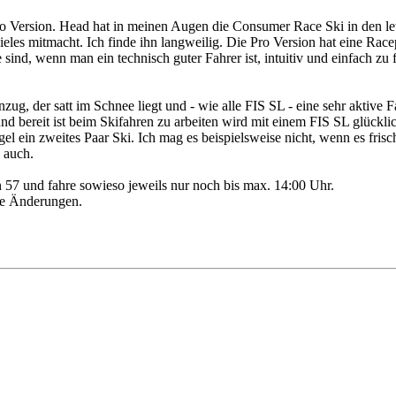
Pro Version. Head hat in meinen Augen die Consumer Race Ski in den le
ieles mitmacht. Ich finde ihn langweilig. Die Pro Version hat eine Rac
e sind, wenn man ein technisch guter Fahrer ist, intuitiv und einfach 
zug, der satt im Schnee liegt und - wie alle FIS SL - eine sehr aktive
st und bereit ist beim Skifahren zu arbeiten wird mit einem FIS SL glück
egel ein zweites Paar Ski. Ich mag es beispielsweise nicht, wenn es fr
 auch.
n 57 und fahre sowieso jeweils nur noch bis max. 14:00 Uhr.
ne Änderungen.