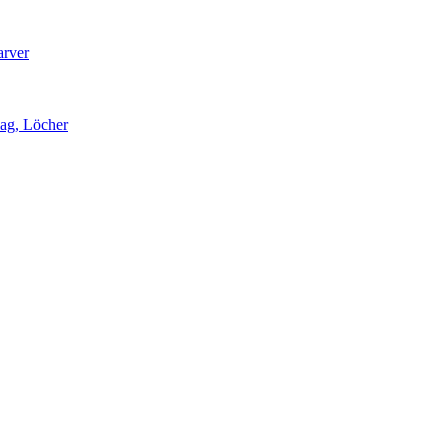
arver
lag, Löcher