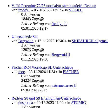
Völkl Peregrine 72/76 normal/master baugleich Deacon
von
freddy_
» 05.01.2025 12:17 » in
VÖLKL
0
Antworten
18443
Zugriffe
Letzter Beitrag
von
freddy_
05.01.2025 12:17
Unterschiede Ski
von
Bergwuid
» 13.11.2023 19:40 » in
SKIFAHREN allgemei
3
Antworten
12073
Zugriffe
Letzter Beitrag
von
Bergwuid
01.12.2023 19:56
Fischer RC4 Worldcup SL Unterschiede
von
moe
» 28.11.2024 11:34 » in
FISCHER
6
Antworten
24224
Zugriffe
Letzter Beitrag
von
extremecarver
05.04.2025 20:05
Redster S8 und S9 Erfahrungen/Unterschiede
von
dusperica
» 29.12.2023 11:04 » in
ATOMIC
1
Antworten