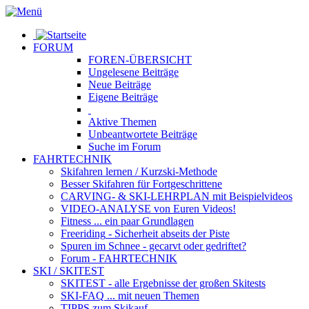
FORUM
FOREN-ÜBERSICHT
Ungelesene
Beiträge
Neue
Beiträge
Eigene
Beiträge
Aktive
Themen
Unbeantwortete
Beiträge
Suche im Forum
FAHRTECHNIK
Skifahren lernen
/ Kurzski-Methode
Besser Skifahren
für Fortgeschrittene
CARVING- & SKI-LEHRPLAN
mit Beispielvideos
VIDEO-ANALYSE
von Euren Videos!
Fitness
... ein paar Grundlagen
Freeriding
- Sicherheit abseits der Piste
Spuren im Schnee
- gecarvt oder gedriftet?
Forum
- FAHRTECHNIK
SKI / SKITEST
SKITEST
- alle Ergebnisse der großen Skitests
SKI-FAQ
... mit neuen Themen
TIPPS zum Skikauf