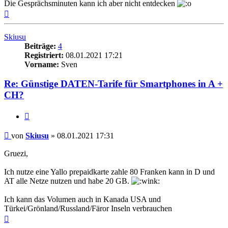
Die Gesprächsminuten kann ich aber nicht entdecken
Nach
oben
Skiusu
Beiträge:
4
Registriert:
08.01.2021 17:21
Vorname:
Sven
Re: Günstige DATEN-Tarife für Smartphones in A +
CH?
Zitieren
Beitrag
von
Skiusu
»
08.01.2021 17:31
Gruezi,
Ich nutze eine Yallo prepaidkarte zahle 80 Franken kann in D und
AT alle Netze nutzen und habe 20 GB.
Ich kann das Volumen auch in Kanada USA und
Türkei/Grönland/Russland/Färor Inseln verbrauchen
Nach
oben