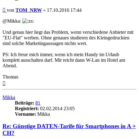
Beitrag
von
TOM_NRW
»
17.10.2016 17:44
@Mikka:
Und genau hier liegt das Problem, wenn verschiedene Anbieter mit
"EU-Flat" werben. Ohne genaues studieren des Kleingedruckten
sind solche Marketingaussagen nichts wert.
PS: Ich freue mich immer, wenn ich mein Handy im Urlaub
komplett ausschalten darf. Mir reicht dann W-Lan im Hotel am
Abend.
Thomas
Nach
oben
Mikka
Beiträge:
81
Registriert:
02.02.2014 23:05
Vorname:
Mikka
Re: Günstige DATEN-Tarife für Smartphones in A +
CH?