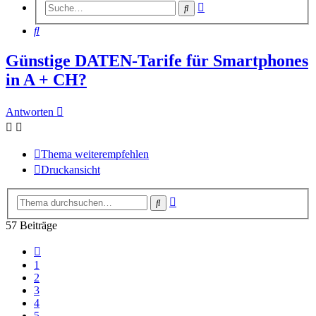
Erweiterte
Suche
Suche
Suche
Günstige DATEN-Tarife für Smartphones
in A + CH?
Antworten
Thema weiterempfehlen
Druckansicht
Erweiterte
Suche
Suche
57 Beiträge
Vorherige
1
2
3
4
5