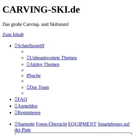
CARVING-SKI.de
Das große Carving- und Skiforum!
Zum Inhalt
Schnellzugriff
Unbeantwortete Themen
Aktive Themen
Suche
Das Team
FAQ
Anmelden
Registrieren
Startseite
Foren-Übersicht
EQUIPMENT
Smartphones auf
der Piste