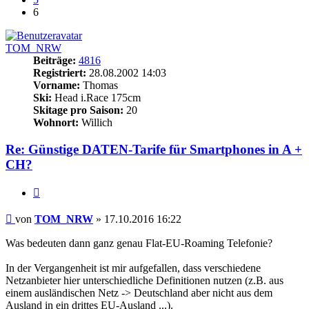
6
TOM_NRW
Beiträge:
4816
Registriert:
28.08.2002 14:03
Vorname:
Thomas
Ski:
Head i.Race 175cm
Skitage pro Saison:
20
Wohnort:
Willich
Re: Günstige DATEN-Tarife für Smartphones in A +
CH?
Zitieren
Beitrag
von
TOM_NRW
»
17.10.2016 16:22
Was bedeuten dann ganz genau Flat-EU-Roaming Telefonie?
In der Vergangenheit ist mir aufgefallen, dass verschiedene
Netzanbieter hier unterschiedliche Definitionen nutzen (z.B. aus
einem ausländischen Netz -> Deutschland aber nicht aus dem
Ausland in ein drittes EU-Ausland ...).