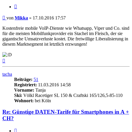
Zitieren
Beitrag
von
Mikka
»
17.10.2016 17:57
Kostenfreie mobile VoIP-Dienste wie Whatsapp, Viper und Co. sind
für die meisten Mobilfunkprovider ein Stachel im Fleisch, der sie
gigantische Umsatzverluste kostet. Die freiwillige Liberalisierung in
diesem Marktsegment ist letztlich erzwungen!
Nach
oben
tacha
Beiträge:
51
Registriert:
11.03.2016 14:58
Vorname:
Tanja
Ski:
Völkl Racetiger SL 150 & Craftski 165/126,5-85-110
Wohnort:
bei Köln
Re: Günstige DATEN-Tarife für Smartphones in A +
CH?
Zitieren