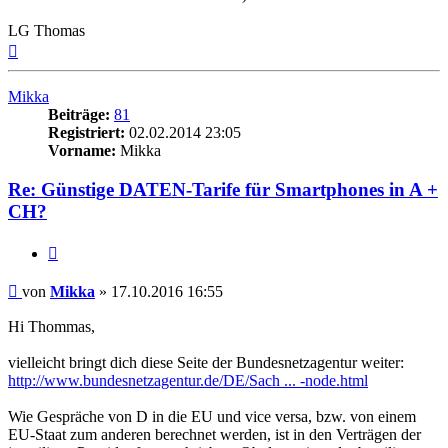
LG Thomas
Nach
oben
Mikka
Beiträge:
81
Registriert:
02.02.2014 23:05
Vorname:
Mikka
Re: Günstige DATEN-Tarife für Smartphones in A +
CH?
Zitieren
Beitrag
von
Mikka
»
17.10.2016 16:55
Hi Thommas,
vielleicht bringt dich diese Seite der Bundesnetzagentur weiter:
http://www.bundesnetzagentur.de/DE/Sach ... -node.html
Wie Gespräche von D in die EU und vice versa, bzw. von einem
EU-Staat zum anderen berechnet werden, ist in den Verträgen der