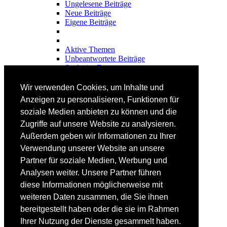
Ungelesene Beiträge
Neue Beiträge
Eigene Beiträge
Aktive Themen
Unbeantwortete Beiträge
Suche im Forum
FAHRTECHNIK
Wir verwenden Cookies, um Inhalte und
Einsteiger
Anzeigen zu personalisieren, Funktionen für
Fortgeschrittene
soziale Medien anbieten zu können und die
Lehrplan
Videoanalyse
Zugriffe auf unsere Website zu analysieren.
Außerdem geben wir Informationen zu Ihrer
SKI
Verwendung unserer Website an unsere
SKITEST
Partner für soziale Medien, Werbung und
Ski-FAQ
Analysen weiter. Unsere Partner führen
Tipps Ski-Kauf
Ski-Typen
diese Informationen möglicherweise mit
Skishops
weiteren Daten zusammen, die Sie ihnen
bereitgestellt haben oder die sie im Rahmen
EQUIPMENT
Skibekleidung
Ihrer Nutzung der Dienste gesammelt haben.