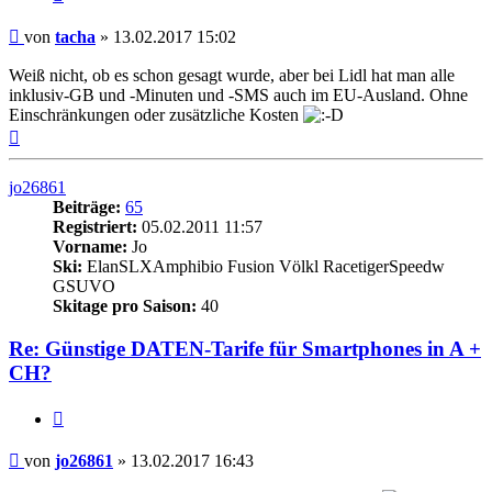
Beitrag
von
tacha
»
13.02.2017 15:02
Weiß nicht, ob es schon gesagt wurde, aber bei Lidl hat man alle
inklusiv-GB und -Minuten und -SMS auch im EU-Ausland. Ohne
Einschränkungen oder zusätzliche Kosten
Nach
oben
jo26861
Beiträge:
65
Registriert:
05.02.2011 11:57
Vorname:
Jo
Ski:
ElanSLXAmphibio Fusion Völkl RacetigerSpeedw
GSUVO
Skitage pro Saison:
40
Re: Günstige DATEN-Tarife für Smartphones in A +
CH?
Zitieren
Beitrag
von
jo26861
»
13.02.2017 16:43