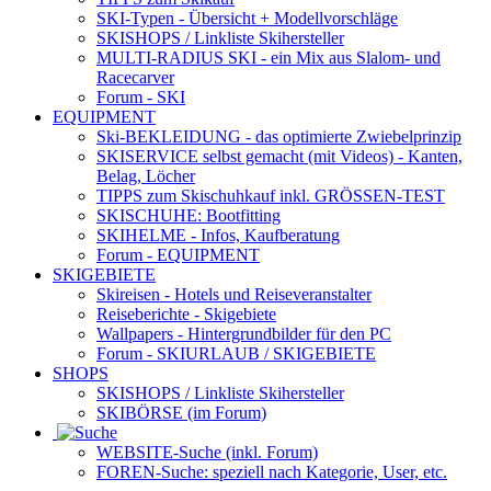
SKI-Typen
- Übersicht + Modellvorschläge
SKISHOPS / Linkliste Skihersteller
MULTI-RADIUS SKI
- ein Mix aus Slalom- und
Racecarver
Forum
- SKI
EQUIPMENT
Ski-BEKLEIDUNG
- das optimierte Zwiebelprinzip
SKISERVICE selbst gemacht
(mit Videos) - Kanten,
Belag, Löcher
TIPPS zum Skischuhkauf
inkl. GRÖSSEN-TEST
SKISCHUHE:
Bootfitting
SKIHELME
- Infos, Kaufberatung
Forum
- EQUIPMENT
SKIGEBIETE
Skireisen - Hotels und Reiseveranstalter
Reiseberichte - Skigebiete
Wallpapers
- Hintergrundbilder für den PC
Forum
- SKIURLAUB / SKIGEBIETE
SHOPS
SKISHOPS / Linkliste Skihersteller
SKIBÖRSE
(im Forum)
WEBSITE
-Suche (inkl. Forum)
FOREN
-Suche: speziell nach Kategorie, User, etc.