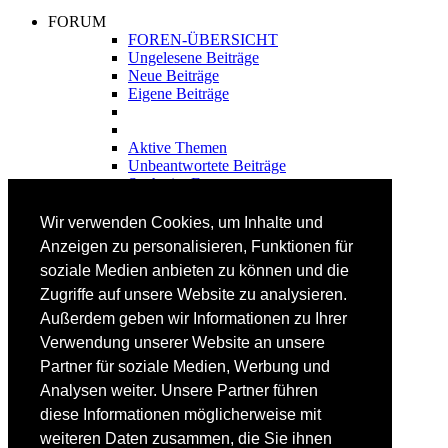
FORUM
FOREN-ÜBERSICHT
Ungelesene Beiträge
Neue Beiträge
Eigene Beiträge
Aktive Themen
Unbeantwortete Beiträge
Suche im Forum
FAHRTECHNIK
Wir verwenden Cookies, um Inhalte und
Einsteiger
Anzeigen zu personalisieren, Funktionen für
Fortgeschrittene
soziale Medien anbieten zu können und die
Lehrplan
Videoanalyse
Zugriffe auf unsere Website zu analysieren.
Außerdem geben wir Informationen zu Ihrer
SKI
Verwendung unserer Website an unsere
SKITEST
Partner für soziale Medien, Werbung und
Ski-FAQ
Analysen weiter. Unsere Partner führen
Tipps Ski-Kauf
Ski-Typen
diese Informationen möglicherweise mit
Skishops
weiteren Daten zusammen, die Sie ihnen