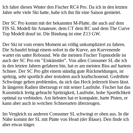
Ich fahre diesen Winter den Fischer RC4 Pro. Da ich in den letzten
Jahre sehr viele Ski hatte, habe ich ihn für eine Saison gemietet.
Der SC Pro komm mit der bekannten M-Platte, die auch auf dem
FIS SL Modell für Amateure, dem CT dem RC und dem The Curve
Top Modell drauf ist. Die Bindung ist eine Z13 GW.
Der Ski ist vom ersten Moment an völlig unkompliziert zu fahren.
Die Schaufel bringt einem sofort in die Kurve, am Kurvenende
wartet ein satter Rebound. Wie die meisten Fischer Topmodelle ist
auch der SC Pro ein "Eiskünstler". Von allen Consumer SL die ich
in den letzten Jahren gefahren bin, hat er am meisten Biss auf hartem
Schnee. Der SC Pro gibt einem ständig gute Rückmeldungen, ist
spritzig, sehr sportlich aber trotzdem auch kraftschonend. Gedriftete
Schwünge gehen problemlos, da sich das Heck jederzeit lösen lässt.
In längeren Radien überzeugt er mit seiner Laufruhe. Fischer hat das
Kunststück fertig gebracht Spritzigkeit, Laufruhe, hohe Sportlichkeit
optimal zu verbinden. Am liebsten hat er kompakte, harte Pisten, er
kann aber auch in weichen Schneearten überzeugen.
Im Vergleich zu anderen Consumer SL schwingt er oben aus. In die
Nähe kommt der SL mit Platte von Head (der Blaue). Den finde ich
aber etwas träger.