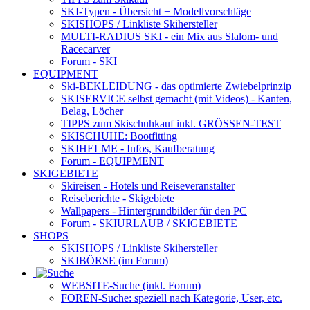
SKI-Typen
- Übersicht + Modellvorschläge
SKISHOPS / Linkliste Skihersteller
MULTI-RADIUS SKI
- ein Mix aus Slalom- und
Racecarver
Forum
- SKI
EQUIPMENT
Ski-BEKLEIDUNG
- das optimierte Zwiebelprinzip
SKISERVICE selbst gemacht
(mit Videos) - Kanten,
Belag, Löcher
TIPPS zum Skischuhkauf
inkl. GRÖSSEN-TEST
SKISCHUHE:
Bootfitting
SKIHELME
- Infos, Kaufberatung
Forum
- EQUIPMENT
SKIGEBIETE
Skireisen - Hotels und Reiseveranstalter
Reiseberichte - Skigebiete
Wallpapers
- Hintergrundbilder für den PC
Forum
- SKIURLAUB / SKIGEBIETE
SHOPS
SKISHOPS / Linkliste Skihersteller
SKIBÖRSE
(im Forum)
WEBSITE
-Suche (inkl. Forum)
FOREN
-Suche: speziell nach Kategorie, User, etc.