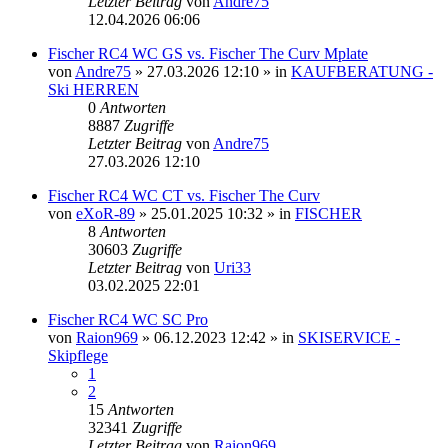
Letzter Beitrag
von
Andre75
12.04.2026 06:06
Fischer RC4 WC GS vs. Fischer The Curv Mplate
von
Andre75
» 27.03.2026 12:10 » in
KAUFBERATUNG -
Ski HERREN
0
Antworten
8887
Zugriffe
Letzter Beitrag
von
Andre75
27.03.2026 12:10
Fischer RC4 WC CT vs. Fischer The Curv
von
eXoR-89
» 25.01.2025 10:32 » in
FISCHER
8
Antworten
30603
Zugriffe
Letzter Beitrag
von
Uri33
03.02.2025 22:01
Fischer RC4 WC SC Pro
von
Raion969
» 06.12.2023 12:42 » in
SKISERVICE -
Skipflege
1
2
15
Antworten
32341
Zugriffe
Letzter Beitrag
von
Raion969