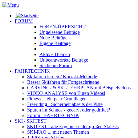
FORUM
FOREN-ÜBERSICHT
Ungelesene
Beiträge
Neue
Beiträge
Eigene
Beiträge
Aktive
Themen
Unbeantwortete
Beiträge
Suche im Forum
FAHRTECHNIK
Skifahren lernen
/ Kurzski-Methode
Besser Skifahren
für Fortgeschrittene
CARVING- & SKI-LEHRPLAN
mit Beispielvideos
VIDEO-ANALYSE
von Euren Videos!
Fitness
... ein paar Grundlagen
Freeriding
- Sicherheit abseits der Piste
Spuren im Schnee
- gecarvt oder gedriftet?
Forum
- FAHRTECHNIK
SKI / SKITEST
SKITEST
- alle Ergebnisse der großen Skitests
SKI-FAQ
... mit neuen Themen
TIPPS zum Skikauf