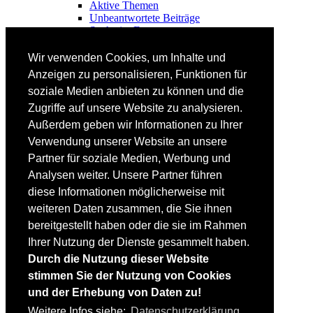
Aktive Themen
Unbeantwortete Beiträge
Suche im Forum
FAHRTECHNIK
Wir verwenden Cookies, um Inhalte und
Einsteiger
Anzeigen zu personalisieren, Funktionen für
Fortgeschrittene
soziale Medien anbieten zu können und die
Lehrplan
Videoanalyse
Zugriffe auf unsere Website zu analysieren.
Außerdem geben wir Informationen zu Ihrer
SKI
Verwendung unserer Website an unsere
SKITEST
Partner für soziale Medien, Werbung und
Ski-FAQ
Analysen weiter. Unsere Partner führen
Tipps Ski-Kauf
Ski-Typen
diese Informationen möglicherweise mit
Skishops
weiteren Daten zusammen, die Sie ihnen
bereitgestellt haben oder die sie im Rahmen
EQUIPMENT
Skibekleidung
Ihrer Nutzung der Dienste gesammelt haben.
Skischuhe
Durch die Nutzung dieser Website
Bootfitting
stimmen Sie der Nutzung von Cookies
Skihelme
Skiservice selbst
und der Erhebung von Daten zu!
Weitere Infos siehe:
Datenschutzerklärung