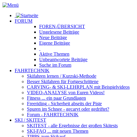
FORUM
FOREN-ÜBERSICHT
Ungelesene
Beiträge
Neue
Beiträge
Eigene
Beiträge
Aktive
Themen
Unbeantwortete
Beiträge
Suche im Forum
FAHRTECHNIK
Skifahren lernen
/ Kurzski-Methode
Besser Skifahren
für Fortgeschrittene
CARVING- & SKI-LEHRPLAN
mit Beispielvideos
VIDEO-ANALYSE
von Euren Videos!
Fitness
... ein paar Grundlagen
Freeriding
- Sicherheit abseits der Piste
Spuren im Schnee
- gecarvt oder gedriftet?
Forum
- FAHRTECHNIK
SKI / SKITEST
SKITEST
- alle Ergebnisse der großen Skitests
SKI-FAQ
... mit neuen Themen
TIPPS zum Skikauf