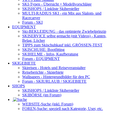
SKI-Typen
- Übersicht + Modellvorschläge
SKISHOPS / Linkliste Skihersteller
MULTI-RADIUS SKI
- ein Mix aus Slalom- und
Racecarver
Forum
- SKI
EQUIPMENT
Ski-BEKLEIDUNG
- das optimierte Zwiebelprinzip
SKISERVICE selbst gemacht
(mit Videos) - Kanten,
Belag, Löcher
TIPPS zum Skischuhkauf
inkl. GRÖSSEN-TEST
SKISCHUHE:
Bootfitting
SKIHELME
- Infos, Kaufberatung
Forum
- EQUIPMENT
SKIGEBIETE
Skireisen - Hotels und Reiseveranstalter
Reiseberichte - Skigebiete
Wallpapers
- Hintergrundbilder für den PC
Forum
- SKIURLAUB / SKIGEBIETE
SHOPS
SKISHOPS / Linkliste Skihersteller
SKIBÖRSE
(im Forum)
WEBSITE
-Suche (inkl. Forum)
FOREN
-Suche: speziell nach Kategorie, User, etc.