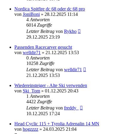
Nordica Spitfire dc 68 oder dc 68 pro
von
JoniBoni
» 28.12.2025 11:14
4
Antworten
6014
Zugriffe
Letzter Beitrag
von
Rykho
29.12.2025 23:19
Passenden Racecarver gesucht
von
welldir71
» 21.12.2025 13:53
0
Antworten
10258
Zugriffe
Letzter Beitrag
von
welldir71
21.12.2025 13:53
Wiedereinsteiger - Alte Ski verwenden
von
Ski_Tom
» 01.12.2025 20:43
1
Antworten
4422
Zugriffe
Letzter Beitrag
von
freddy_
10.12.2025 17:24
Head Cyclic 115 + Tyrolia Adrenalin 14 MN
von
hogzzzz
» 24.03.2025 21:04