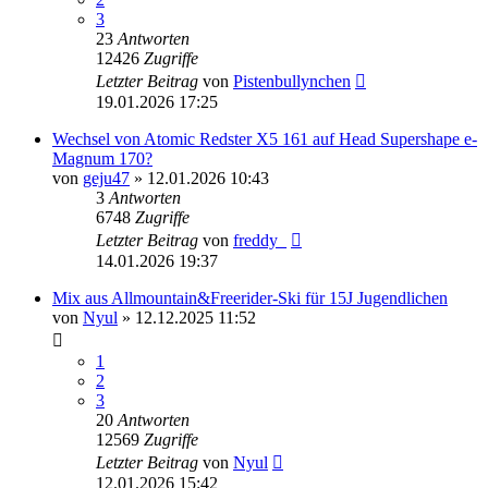
3
23
Antworten
12426
Zugriffe
Letzter Beitrag
von
Pistenbullynchen
19.01.2026 17:25
Wechsel von Atomic Redster X5 161 auf Head Supershape e-
Magnum 170?
von
geju47
» 12.01.2026 10:43
3
Antworten
6748
Zugriffe
Letzter Beitrag
von
freddy_
14.01.2026 19:37
Mix aus Allmountain&Freerider-Ski für 15J Jugendlichen
von
Nyul
» 12.12.2025 11:52
1
2
3
20
Antworten
12569
Zugriffe
Letzter Beitrag
von
Nyul
12.01.2026 15:42