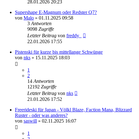
28.01.2026 20:23
Supershape E-Magnum oder Redster Q7?
von
Malo
» 01.11.2025 09:58
3
Antworten
9098
Zugriffe
Letzter Beitrag
von
freddy_
22.01.2026 17:55
Pistenski für kurze bis mittellange Schwünge
von
nks
» 15.11.2025 18:03
1
2
14
Antworten
12192
Zugriffe
Letzter Beitrag
von
nks
21.01.2026 17:52
Freerideski für Japan - Völkl Blaze, Faction Mana, Blizzard
Ruster - oder was anderes?
von
saswill
» 02.11.2025 16:07
1
2