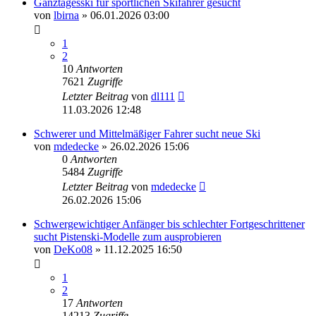
Ganztagesski für sportlichen Skifahrer gesucht
von
lbirna
» 06.01.2026 03:00
1
2
10
Antworten
7621
Zugriffe
Letzter Beitrag
von
dl111
11.03.2026 12:48
Schwerer und Mittelmäßiger Fahrer sucht neue Ski
von
mdedecke
» 26.02.2026 15:06
0
Antworten
5484
Zugriffe
Letzter Beitrag
von
mdedecke
26.02.2026 15:06
Schwergewichtiger Anfänger bis schlechter Fortgeschrittener
sucht Pistenski-Modelle zum ausprobieren
von
DeKo08
» 11.12.2025 16:50
1
2
17
Antworten
14213
Zugriffe