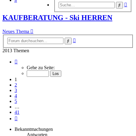
Erwe
Suche
Suc
KAUFBERATUNG - Ski HERREN
Neues Thema
Erweiterte
Suche
Suche
2013 Themen
Seite
1
Gehe zu Seite:
von
41
1
2
3
4
5
…
41
Nächste
Bekanntmachungen
Antworten