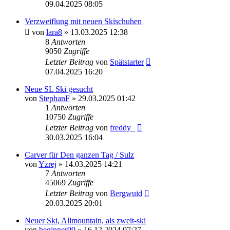
09.04.2025 08:05
Verzweiflung mit neuen Skischuhen
von
lara8
» 13.03.2025 12:38
8
Antworten
9050
Zugriffe
Letzter Beitrag
von
Spätstarter
07.04.2025 16:20
Neue SL Ski gesucht
von
StephanF
» 29.03.2025 01:42
1
Antworten
10750
Zugriffe
Letzter Beitrag
von
freddy_
30.03.2025 16:04
Carver für Den ganzen Tag / Sulz
von
Yzrej
» 14.03.2025 14:21
7
Antworten
45069
Zugriffe
Letzter Beitrag
von
Bergwuid
20.03.2025 20:01
Neuer Ski, Allmountain, als zweit-ski
von
beginner99
» 16.12.2024 07:27