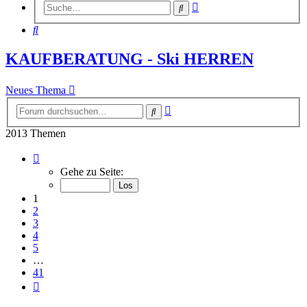
Erweiterte
Suche
Suche
Suche
KAUFBERATUNG - Ski HERREN
Neues Thema
Erweiterte
Suche
Suche
2013 Themen
Seite
1
Gehe zu Seite:
von
41
1
2
3
4
5
…
41
Nächste