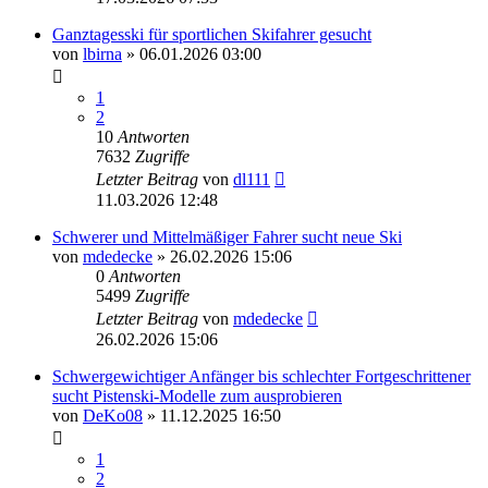
Ganztagesski für sportlichen Skifahrer gesucht
von
lbirna
» 06.01.2026 03:00
1
2
10
Antworten
7632
Zugriffe
Letzter Beitrag
von
dl111
11.03.2026 12:48
Schwerer und Mittelmäßiger Fahrer sucht neue Ski
von
mdedecke
» 26.02.2026 15:06
0
Antworten
5499
Zugriffe
Letzter Beitrag
von
mdedecke
26.02.2026 15:06
Schwergewichtiger Anfänger bis schlechter Fortgeschrittener
sucht Pistenski-Modelle zum ausprobieren
von
DeKo08
» 11.12.2025 16:50
1
2