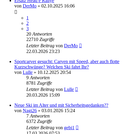
Ersatz Head e Rallye
von
DerMo
» 02.10.2025 16:06
1
2
3
20
Antworten
22710
Zugriffe
Letzter Beitrag
von
DerMo
22.03.2026 23:23
Sportcarver gesucht: Carven mit Speed, aber auch flotte
Kurzschwünge? Welchen Ski fahrt Ihr?
von
Lulle
» 10.12.2025 20:54
9
Antworten
8781
Zugriffe
Letzter Beitrag
von
Lulle
20.03.2026 15:09
Neue Ski im Alter und mit Sicherheitsgedanken??
von
Nagi26
» 03.01.2026 15:24
7
Antworten
6372
Zugriffe
Letzter Beitrag
von
gebi1
17.03.2026 07:53