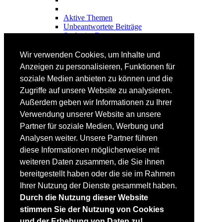
Aktive Themen
Unbeantwortete Beiträge
Suche im Forum
FAHRTECHNIK
Wir verwenden Cookies, um Inhalte und
Einsteiger
Anzeigen zu personalisieren, Funktionen für
Fortgeschrittene
soziale Medien anbieten zu können und die
Lehrplan
Videoanalyse
Zugriffe auf unsere Website zu analysieren.
Außerdem geben wir Informationen zu Ihrer
SKI
Verwendung unserer Website an unsere
SKITEST
Partner für soziale Medien, Werbung und
Ski-FAQ
Analysen weiter. Unsere Partner führen
Tipps Ski-Kauf
Ski-Typen
diese Informationen möglicherweise mit
Skishops
weiteren Daten zusammen, die Sie ihnen
bereitgestellt haben oder die sie im Rahmen
EQUIPMENT
Skibekleidung
Ihrer Nutzung der Dienste gesammelt haben.
Skischuhe
Durch die Nutzung dieser Website
Bootfitting
stimmen Sie der Nutzung von Cookies
Skihelme
Skiservice selbst
und der Erhebung von Daten zu!