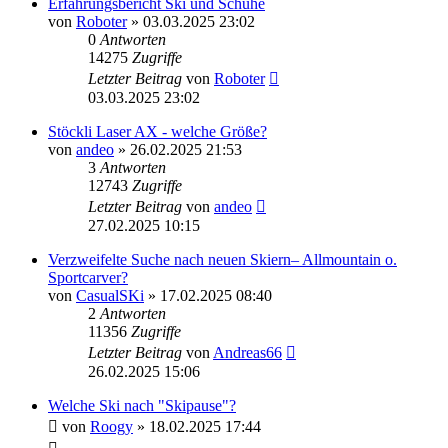
Erfahrungsbericht Ski und Schuhe
von
Roboter
» 03.03.2025 23:02
0
Antworten
14275
Zugriffe
Letzter Beitrag
von
Roboter
03.03.2025 23:02
Stöckli Laser AX - welche Größe?
von
andeo
» 26.02.2025 21:53
3
Antworten
12743
Zugriffe
Letzter Beitrag
von
andeo
27.02.2025 10:15
Verzweifelte Suche nach neuen Skiern– Allmountain o.
Sportcarver?
von
CasualSKi
» 17.02.2025 08:40
2
Antworten
11356
Zugriffe
Letzter Beitrag
von
Andreas66
26.02.2025 15:06
Welche Ski nach "Skipause"?
von
Roogy
» 18.02.2025 17:44