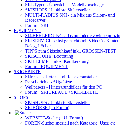
SKI-Typen
- Übersicht + Modellvorschläge
SKISHOPS / Linkliste Skihersteller
MULTI-RADIUS SKI
- ein Mix aus Slalom- und
Racecarver
Forum
- SKI
EQUIPMENT
Ski-BEKLEIDUNG
- das optimierte Zwiebelprinzip
SKISERVICE selbst gemacht
(mit Videos) - Kanten,
Belag, Löcher
TIPPS zum Skischuhkauf
inkl. GRÖSSEN-TEST
SKISCHUHE:
Bootfitting
SKIHELME
- Infos, Kaufberatung
Forum
- EQUIPMENT
SKIGEBIETE
Skireisen - Hotels und Reiseveranstalter
Reiseberichte - Skigebiete
Wallpapers
- Hintergrundbilder für den PC
Forum
- SKIURLAUB / SKIGEBIETE
SHOPS
SKISHOPS / Linkliste Skihersteller
SKIBÖRSE
(im Forum)
WEBSITE
-Suche (inkl. Forum)
FOREN
-Suche: speziell nach Kategorie, User, etc.