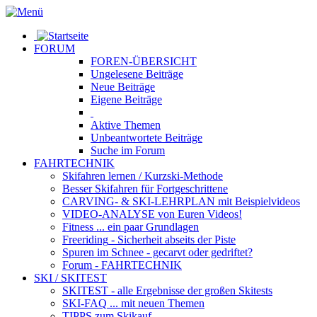
FORUM
FOREN-ÜBERSICHT
Ungelesene
Beiträge
Neue
Beiträge
Eigene
Beiträge
Aktive
Themen
Unbeantwortete
Beiträge
Suche im Forum
FAHRTECHNIK
Skifahren lernen
/ Kurzski-Methode
Besser Skifahren
für Fortgeschrittene
CARVING- & SKI-LEHRPLAN
mit Beispielvideos
VIDEO-ANALYSE
von Euren Videos!
Fitness
... ein paar Grundlagen
Freeriding
- Sicherheit abseits der Piste
Spuren im Schnee
- gecarvt oder gedriftet?
Forum
- FAHRTECHNIK
SKI / SKITEST
SKITEST
- alle Ergebnisse der großen Skitests
SKI-FAQ
... mit neuen Themen
TIPPS zum Skikauf