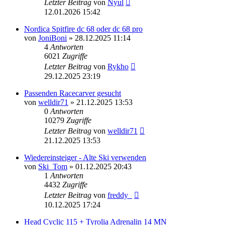
Letzter Beitrag
von
Nyul
12.01.2026 15:42
Nordica Spitfire dc 68 oder dc 68 pro
von
JoniBoni
» 28.12.2025 11:14
4
Antworten
6021
Zugriffe
Letzter Beitrag
von
Rykho
29.12.2025 23:19
Passenden Racecarver gesucht
von
welldir71
» 21.12.2025 13:53
0
Antworten
10279
Zugriffe
Letzter Beitrag
von
welldir71
21.12.2025 13:53
Wiedereinsteiger - Alte Ski verwenden
von
Ski_Tom
» 01.12.2025 20:43
1
Antworten
4432
Zugriffe
Letzter Beitrag
von
freddy_
10.12.2025 17:24
Head Cyclic 115 + Tyrolia Adrenalin 14 MN