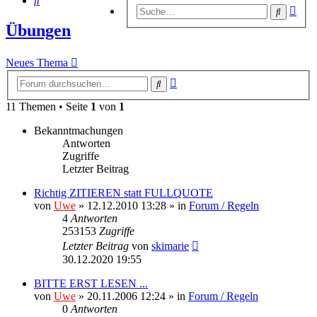
Erwe
Suche
Suc
Übungen
Neues Thema
Erweiterte
Suche
Suche
11 Themen • Seite
1
von
1
Bekanntmachungen
Antworten
Zugriffe
Letzter Beitrag
Richtig ZITIEREN statt FULLQUOTE
von
Uwe
» 12.12.2010 13:28 » in
Forum / Regeln
4
Antworten
253153
Zugriffe
Letzter Beitrag
von
skimarie
30.12.2020 19:55
BITTE ERST LESEN ...
von
Uwe
» 20.11.2006 12:24 » in
Forum / Regeln
0
Antworten