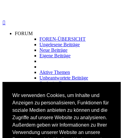
FORUM
FOREN-ÜBERSICHT
Ungelesene Beiträge
Neue Beiträge
Eigene Beiträge
Aktive Themen
Unbeantwortete Beiträge
Suche im Forum
FAHRTECHNIK
Wir verwenden Cookies, um Inhalte und
Einsteiger
Anzeigen zu personalisieren, Funktionen für
Fortgeschrittene
soziale Medien anbieten zu können und die
Lehrplan
Videoanalyse
Zugriffe auf unsere Website zu analysieren.
Außerdem geben wir Informationen zu Ihrer
SKI
Verwendung unserer Website an unsere
SKITEST