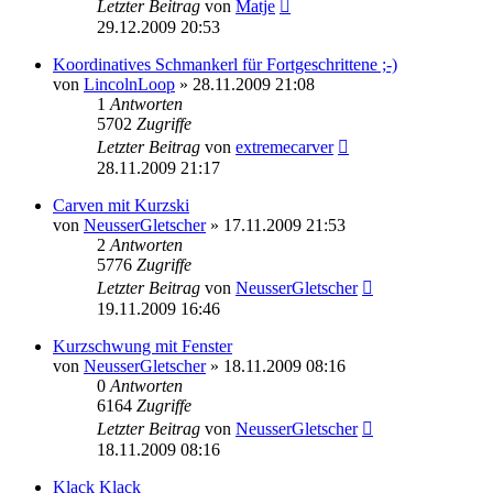
Letzter Beitrag
von
Matje
29.12.2009 20:53
Koordinatives Schmankerl für Fortgeschrittene ;-)
von
LincolnLoop
» 28.11.2009 21:08
1
Antworten
5702
Zugriffe
Letzter Beitrag
von
extremecarver
28.11.2009 21:17
Carven mit Kurzski
von
NeusserGletscher
» 17.11.2009 21:53
2
Antworten
5776
Zugriffe
Letzter Beitrag
von
NeusserGletscher
19.11.2009 16:46
Kurzschwung mit Fenster
von
NeusserGletscher
» 18.11.2009 08:16
0
Antworten
6164
Zugriffe
Letzter Beitrag
von
NeusserGletscher
18.11.2009 08:16
Klack Klack