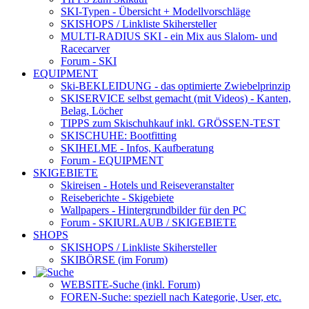
SKI-Typen
- Übersicht + Modellvorschläge
SKISHOPS / Linkliste Skihersteller
MULTI-RADIUS SKI
- ein Mix aus Slalom- und
Racecarver
Forum
- SKI
EQUIPMENT
Ski-BEKLEIDUNG
- das optimierte Zwiebelprinzip
SKISERVICE selbst gemacht
(mit Videos) - Kanten,
Belag, Löcher
TIPPS zum Skischuhkauf
inkl. GRÖSSEN-TEST
SKISCHUHE:
Bootfitting
SKIHELME
- Infos, Kaufberatung
Forum
- EQUIPMENT
SKIGEBIETE
Skireisen - Hotels und Reiseveranstalter
Reiseberichte - Skigebiete
Wallpapers
- Hintergrundbilder für den PC
Forum
- SKIURLAUB / SKIGEBIETE
SHOPS
SKISHOPS / Linkliste Skihersteller
SKIBÖRSE
(im Forum)
WEBSITE
-Suche (inkl. Forum)
FOREN
-Suche: speziell nach Kategorie, User, etc.