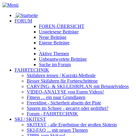
FORUM
FOREN-ÜBERSICHT
Ungelesene
Beiträge
Neue
Beiträge
Eigene
Beiträge
Aktive
Themen
Unbeantwortete
Beiträge
Suche im Forum
FAHRTECHNIK
Skifahren lernen
/ Kurzski-Methode
Besser Skifahren
für Fortgeschrittene
CARVING- & SKI-LEHRPLAN
mit Beispielvideos
VIDEO-ANALYSE
von Euren Videos!
Fitness
... ein paar Grundlagen
Freeriding
- Sicherheit abseits der Piste
Spuren im Schnee
- gecarvt oder gedriftet?
Forum
- FAHRTECHNIK
SKI / SKITEST
SKITEST
- alle Ergebnisse der großen Skitests
SKI-FAQ
... mit neuen Themen
TIPPS zum Skikauf