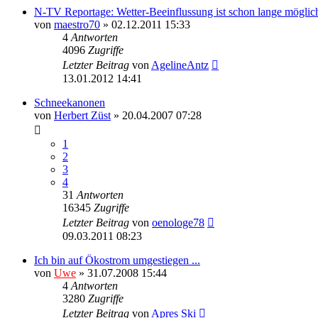
N-TV Reportage: Wetter-Beeinflussung ist schon lange möglic
von
maestro70
» 02.12.2011 15:33
4
Antworten
4096
Zugriffe
Letzter Beitrag
von
AgelineAntz
13.01.2012 14:41
Schneekanonen
von
Herbert Züst
» 20.04.2007 07:28
1
2
3
4
31
Antworten
16345
Zugriffe
Letzter Beitrag
von
oenologe78
09.03.2011 08:23
Ich bin auf Ökostrom umgestiegen ...
von
Uwe
» 31.07.2008 15:44
4
Antworten
3280
Zugriffe
Letzter Beitrag
von
Apres Ski