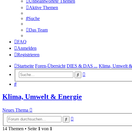
Unbeantwortete Themen
Aktive Themen
Suche
Das Team
FAQ
Anmelden
Registrieren
Startseite
Foren-Übersicht
DIES & DAS ...
Klima, Umwelt &
Erweiterte
Suche
Suche
Suche
Klima, Umwelt & Energie
Neues Thema
Erweiterte
Suche
Suche
14 Themen • Seite
1
von
1