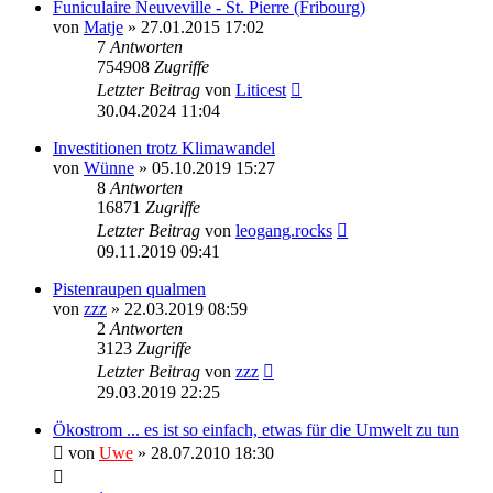
Funiculaire Neuveville - St. Pierre (Fribourg)
von
Matje
» 27.01.2015 17:02
7
Antworten
754908
Zugriffe
Letzter Beitrag
von
Liticest
30.04.2024 11:04
Investitionen trotz Klimawandel
von
Wünne
» 05.10.2019 15:27
8
Antworten
16871
Zugriffe
Letzter Beitrag
von
leogang.rocks
09.11.2019 09:41
Pistenraupen qualmen
von
zzz
» 22.03.2019 08:59
2
Antworten
3123
Zugriffe
Letzter Beitrag
von
zzz
29.03.2019 22:25
Ökostrom ... es ist so einfach, etwas für die Umwelt zu tun
von
Uwe
» 28.07.2010 18:30