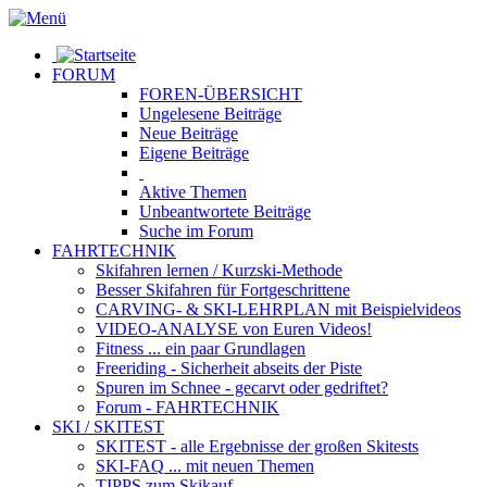
FORUM
FOREN-ÜBERSICHT
Ungelesene
Beiträge
Neue
Beiträge
Eigene
Beiträge
Aktive
Themen
Unbeantwortete
Beiträge
Suche im Forum
FAHRTECHNIK
Skifahren lernen
/ Kurzski-Methode
Besser Skifahren
für Fortgeschrittene
CARVING- & SKI-LEHRPLAN
mit Beispielvideos
VIDEO-ANALYSE
von Euren Videos!
Fitness
... ein paar Grundlagen
Freeriding
- Sicherheit abseits der Piste
Spuren im Schnee
- gecarvt oder gedriftet?
Forum
- FAHRTECHNIK
SKI / SKITEST
SKITEST
- alle Ergebnisse der großen Skitests
SKI-FAQ
... mit neuen Themen
TIPPS zum Skikauf