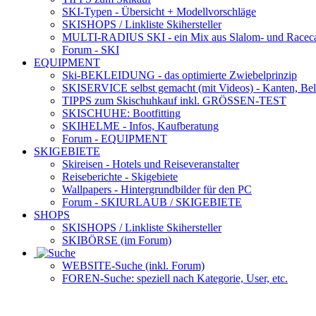
SKI-Typen
- Übersicht + Modellvorschläge
SKISHOPS / Linkliste Skihersteller
MULTI-RADIUS SKI
- ein Mix aus Slalom- und Racec
Forum
- SKI
EQUIPMENT
Ski-BEKLEIDUNG
- das optimierte Zwiebelprinzip
SKISERVICE selbst gemacht
(mit Videos) - Kanten, Be
TIPPS zum Skischuhkauf
inkl. GRÖSSEN-TEST
SKISCHUHE:
Bootfitting
SKIHELME
- Infos, Kaufberatung
Forum
- EQUIPMENT
SKIGEBIETE
Skireisen - Hotels und Reiseveranstalter
Reiseberichte - Skigebiete
Wallpapers
- Hintergrundbilder für den PC
Forum
- SKIURLAUB / SKIGEBIETE
SHOPS
SKISHOPS / Linkliste Skihersteller
SKIBÖRSE
(im Forum)
WEBSITE
-Suche (inkl. Forum)
FOREN
-Suche: speziell nach Kategorie, User, etc.