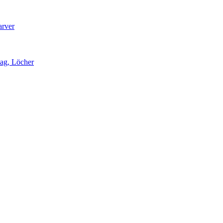
arver
lag, Löcher