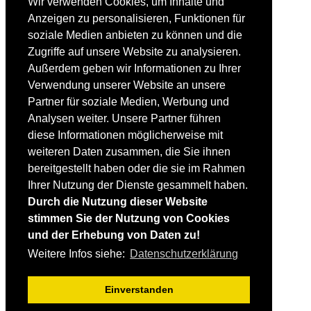
Wir verwenden Cookies, um Inhalte und
Einsteiger
Anzeigen zu personalisieren, Funktionen für
Fortgeschrittene
soziale Medien anbieten zu können und die
Lehrplan
Videoanalyse
Zugriffe auf unsere Website zu analysieren.
Außerdem geben wir Informationen zu Ihrer
SKI
Verwendung unserer Website an unsere
SKITEST
Partner für soziale Medien, Werbung und
Ski-FAQ
Analysen weiter. Unsere Partner führen
Tipps Ski-Kauf
Ski-Typen
diese Informationen möglicherweise mit
Skishops
weiteren Daten zusammen, die Sie ihnen
bereitgestellt haben oder die sie im Rahmen
EQUIPMENT
Skibekleidung
Ihrer Nutzung der Dienste gesammelt haben.
Skischuhe
Durch die Nutzung dieser Website
Bootfitting
stimmen Sie der Nutzung von Cookies
Skihelme
Skiservice selbst
und der Erhebung von Daten zu!
Weitere Infos siehe:
Datenschutzerklärung
SONSTIGES
Skireisen & -hotels
Einverstanden
Impressum / Datenschutz
Mediadaten