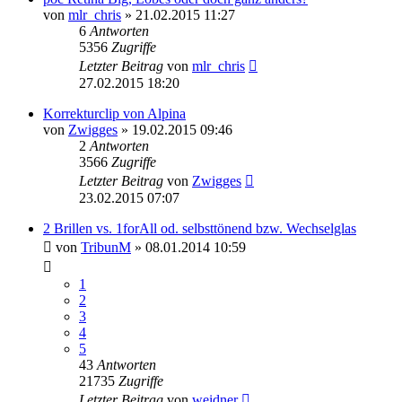
von
mlr_chris
» 21.02.2015 11:27
6
Antworten
5356
Zugriffe
Letzter Beitrag
von
mlr_chris
27.02.2015 18:20
Korrekturclip von Alpina
von
Zwigges
» 19.02.2015 09:46
2
Antworten
3566
Zugriffe
Letzter Beitrag
von
Zwigges
23.02.2015 07:07
2 Brillen vs. 1forAll od. selbsttönend bzw. Wechselglas
von
TribunM
» 08.01.2014 10:59
1
2
3
4
5
43
Antworten
21735
Zugriffe
Letzter Beitrag
von
weidner