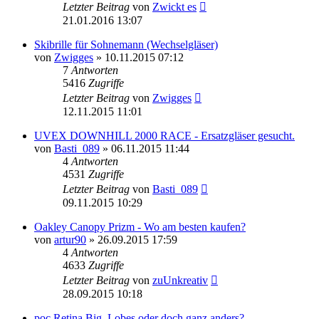
Letzter Beitrag
von
Zwickt es
21.01.2016 13:07
Skibrille für Sohnemann (Wechselgläser)
von
Zwigges
» 10.11.2015 07:12
7
Antworten
5416
Zugriffe
Letzter Beitrag
von
Zwigges
12.11.2015 11:01
UVEX DOWNHILL 2000 RACE - Ersatzgläser gesucht.
von
Basti_089
» 06.11.2015 11:44
4
Antworten
4531
Zugriffe
Letzter Beitrag
von
Basti_089
09.11.2015 10:29
Oakley Canopy Prizm - Wo am besten kaufen?
von
artur90
» 26.09.2015 17:59
4
Antworten
4633
Zugriffe
Letzter Beitrag
von
zuUnkreativ
28.09.2015 10:18
poc Retina Big, Lobes oder doch ganz anders?