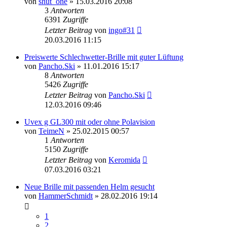
von
shut_one
» 15.03.2016 20:08
3
Antworten
6391
Zugriffe
Letzter Beitrag
von
ingo#31
20.03.2016 11:15
Preiswerte Schlechwetter-Brille mit guter Lüftung
von
Pancho.Ski
» 11.01.2016 15:17
8
Antworten
5426
Zugriffe
Letzter Beitrag
von
Pancho.Ski
12.03.2016 09:46
Uvex g GL300 mit oder ohne Polavision
von
TeimeN
» 25.02.2015 00:57
1
Antworten
5150
Zugriffe
Letzter Beitrag
von
Keromida
07.03.2016 03:21
Neue Brille mit passenden Helm gesucht
von
HammerSchmidt
» 28.02.2016 19:14
1
2