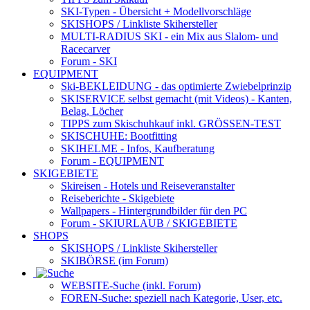
SKI-Typen
- Übersicht + Modellvorschläge
SKISHOPS / Linkliste Skihersteller
MULTI-RADIUS SKI
- ein Mix aus Slalom- und
Racecarver
Forum
- SKI
EQUIPMENT
Ski-BEKLEIDUNG
- das optimierte Zwiebelprinzip
SKISERVICE selbst gemacht
(mit Videos) - Kanten,
Belag, Löcher
TIPPS zum Skischuhkauf
inkl. GRÖSSEN-TEST
SKISCHUHE:
Bootfitting
SKIHELME
- Infos, Kaufberatung
Forum
- EQUIPMENT
SKIGEBIETE
Skireisen - Hotels und Reiseveranstalter
Reiseberichte - Skigebiete
Wallpapers
- Hintergrundbilder für den PC
Forum
- SKIURLAUB / SKIGEBIETE
SHOPS
SKISHOPS / Linkliste Skihersteller
SKIBÖRSE
(im Forum)
WEBSITE
-Suche (inkl. Forum)
FOREN
-Suche: speziell nach Kategorie, User, etc.