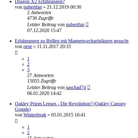
Dragon X2 Erfahrungen?
von
nubertfan
» 21.12.2019 00:30
2
Antworten
4730
Zugriffe
Letzter Beitrag
von
nubertfan
07.12.2020 15:47
Erfahrungen zu Brillen mit Magnetwechselgläsern gesucht
von
oese
» 11.11.2017 20:33
1
2
3
27
Antworten
15055
Zugriffe
Letzter Beitrag
von
saschad74
06.01.2020 14:42
Oakley Prizm Lenses - Die Revolution? (Oakley Canopy
Goggle)
von
Winterfreak
» 05.01.2015 16:41
1
2