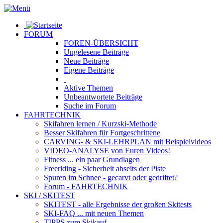
FORUM
FOREN-ÜBERSICHT
Ungelesene
Beiträge
Neue
Beiträge
Eigene
Beiträge
Aktive
Themen
Unbeantwortete
Beiträge
Suche im Forum
FAHRTECHNIK
Skifahren lernen
/ Kurzski-Methode
Besser Skifahren
für Fortgeschrittene
CARVING- & SKI-LEHRPLAN
mit Beispielvideos
VIDEO-ANALYSE
von Euren Videos!
Fitness
... ein paar Grundlagen
Freeriding
- Sicherheit abseits der Piste
Spuren im Schnee
- gecarvt oder gedriftet?
Forum
- FAHRTECHNIK
SKI / SKITEST
SKITEST
- alle Ergebnisse der großen Skitests
SKI-FAQ
... mit neuen Themen
TIPPS zum Skikauf