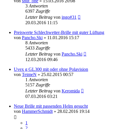
von
shut_one
» 15.03.2016 20:08
3
Antworten
6397
Zugriffe
Letzter Beitrag
von
ingo#31
20.03.2016 11:15
Preiswerte Schlechwetter-Brille mit guter Lüftung
von
Pancho.Ski
» 11.01.2016 15:17
8
Antworten
5433
Zugriffe
Letzter Beitrag
von
Pancho.Ski
12.03.2016 09:46
Uvex g GL300 mit oder ohne Polavision
von
TeimeN
» 25.02.2015 00:57
1
Antworten
5157
Zugriffe
Letzter Beitrag
von
Keromida
07.03.2016 03:21
Neue Brille mit passenden Helm gesucht
von
HammerSchmidt
» 28.02.2016 19:14
1
2