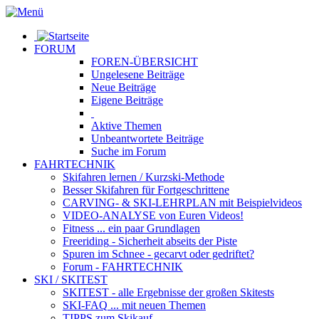
FORUM
FOREN-ÜBERSICHT
Ungelesene
Beiträge
Neue
Beiträge
Eigene
Beiträge
Aktive
Themen
Unbeantwortete
Beiträge
Suche im Forum
FAHRTECHNIK
Skifahren lernen
/ Kurzski-Methode
Besser Skifahren
für Fortgeschrittene
CARVING- & SKI-LEHRPLAN
mit Beispielvideos
VIDEO-ANALYSE
von Euren Videos!
Fitness
... ein paar Grundlagen
Freeriding
- Sicherheit abseits der Piste
Spuren im Schnee
- gecarvt oder gedriftet?
Forum
- FAHRTECHNIK
SKI / SKITEST
SKITEST
- alle Ergebnisse der großen Skitests
SKI-FAQ
... mit neuen Themen
TIPPS zum Skikauf