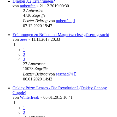
Dragon X2 Erfahrungen?
von
nubertfan
» 21.12.2019 00:30
2
Antworten
4736
Zugriffe
Letzter Beitrag
von
nubertfan
07.12.2020 15:47
Erfahrungen zu Brillen mit Magnetwechselgläsern gesucht
von
oese
» 11.11.2017 20:33
1
2
3
27
Antworten
15073
Zugriffe
Letzter Beitrag
von
saschad74
06.01.2020 14:42
Oakley Prizm Lenses - Die Revolution? (Oakley Canopy
Goggle)
von
Winterfreak
» 05.01.2015 16:41
1
2