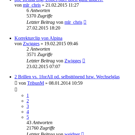
von
mlr_chris
» 21.02.2015 11:27
6
Antworten
5370
Zugriffe
Letzter Beitrag
von
mlr_chris
27.02.2015 18:20
Korrekturclip von Alpina
von
Zwigges
» 19.02.2015 09:46
2
Antworten
3571
Zugriffe
Letzter Beitrag
von
Zwigges
23.02.2015 07:07
2 Brillen vs. 1forAll od. selbsttönend bzw. Wechselglas
von
TribunM
» 08.01.2014 10:59
1
2
3
4
5
43
Antworten
21760
Zugriffe
Letzter Beitrag
von
weidner