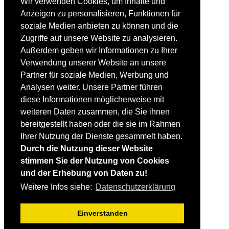
Wir verwenden Cookies, um Inhalte und
Einsteiger
Anzeigen zu personalisieren, Funktionen für
Fortgeschrittene
soziale Medien anbieten zu können und die
Lehrplan
Videoanalyse
Zugriffe auf unsere Website zu analysieren.
Außerdem geben wir Informationen zu Ihrer
SKI
Verwendung unserer Website an unsere
SKITEST
Partner für soziale Medien, Werbung und
Ski-FAQ
Analysen weiter. Unsere Partner führen
Tipps Ski-Kauf
Ski-Typen
diese Informationen möglicherweise mit
Skishops
weiteren Daten zusammen, die Sie ihnen
bereitgestellt haben oder die sie im Rahmen
EQUIPMENT
Skibekleidung
Ihrer Nutzung der Dienste gesammelt haben.
Skischuhe
Durch die Nutzung dieser Website
Bootfitting
stimmen Sie der Nutzung von Cookies
Skihelme
Skiservice selbst
und der Erhebung von Daten zu!
Weitere Infos siehe:
Datenschutzerklärung
SONSTIGES
Skireisen & -hotels
Einverstanden
Impressum / Datenschutz
Mediadaten