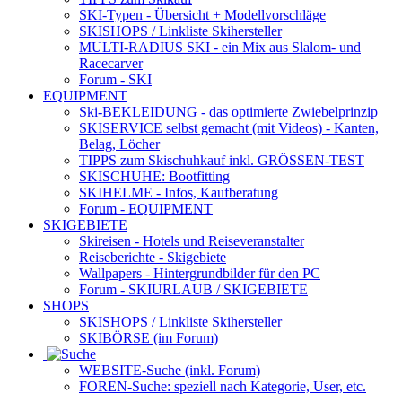
SKI-Typen
- Übersicht + Modellvorschläge
SKISHOPS / Linkliste Skihersteller
MULTI-RADIUS SKI
- ein Mix aus Slalom- und
Racecarver
Forum
- SKI
EQUIPMENT
Ski-BEKLEIDUNG
- das optimierte Zwiebelprinzip
SKISERVICE selbst gemacht
(mit Videos) - Kanten,
Belag, Löcher
TIPPS zum Skischuhkauf
inkl. GRÖSSEN-TEST
SKISCHUHE:
Bootfitting
SKIHELME
- Infos, Kaufberatung
Forum
- EQUIPMENT
SKIGEBIETE
Skireisen - Hotels und Reiseveranstalter
Reiseberichte - Skigebiete
Wallpapers
- Hintergrundbilder für den PC
Forum
- SKIURLAUB / SKIGEBIETE
SHOPS
SKISHOPS / Linkliste Skihersteller
SKIBÖRSE
(im Forum)
WEBSITE
-Suche (inkl. Forum)
FOREN
-Suche: speziell nach Kategorie, User, etc.