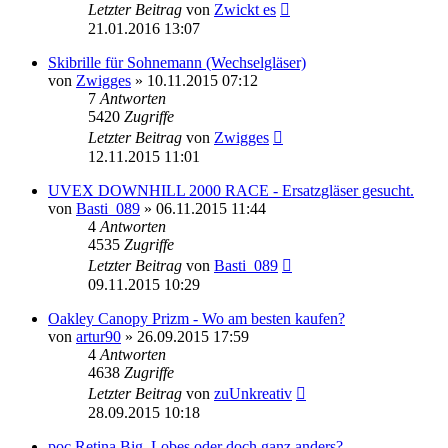
Letzter Beitrag
von
Zwickt es
21.01.2016 13:07
Skibrille für Sohnemann (Wechselgläser)
von
Zwigges
» 10.11.2015 07:12
7
Antworten
5420
Zugriffe
Letzter Beitrag
von
Zwigges
12.11.2015 11:01
UVEX DOWNHILL 2000 RACE - Ersatzgläser gesucht.
von
Basti_089
» 06.11.2015 11:44
4
Antworten
4535
Zugriffe
Letzter Beitrag
von
Basti_089
09.11.2015 10:29
Oakley Canopy Prizm - Wo am besten kaufen?
von
artur90
» 26.09.2015 17:59
4
Antworten
4638
Zugriffe
Letzter Beitrag
von
zuUnkreativ
28.09.2015 10:18
poc Retina Big, Lobes oder doch ganz anders?