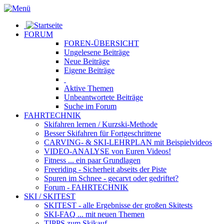
FORUM
FOREN-ÜBERSICHT
Ungelesene
Beiträge
Neue
Beiträge
Eigene
Beiträge
Aktive
Themen
Unbeantwortete
Beiträge
Suche im Forum
FAHRTECHNIK
Skifahren lernen
/ Kurzski-Methode
Besser Skifahren
für Fortgeschrittene
CARVING- & SKI-LEHRPLAN
mit Beispielvideos
VIDEO-ANALYSE
von Euren Videos!
Fitness
... ein paar Grundlagen
Freeriding
- Sicherheit abseits der Piste
Spuren im Schnee
- gecarvt oder gedriftet?
Forum
- FAHRTECHNIK
SKI / SKITEST
SKITEST
- alle Ergebnisse der großen Skitests
SKI-FAQ
... mit neuen Themen
TIPPS zum Skikauf