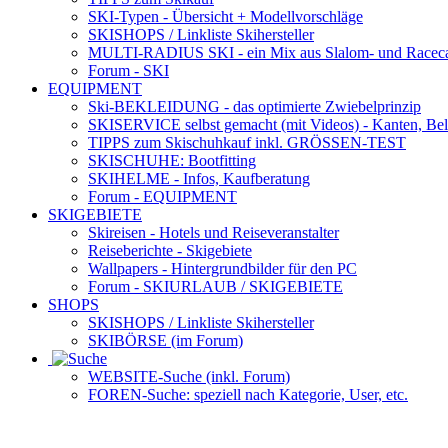
SKI-Typen
- Übersicht + Modellvorschläge
SKISHOPS / Linkliste Skihersteller
MULTI-RADIUS SKI
- ein Mix aus Slalom- und Racec
Forum
- SKI
EQUIPMENT
Ski-BEKLEIDUNG
- das optimierte Zwiebelprinzip
SKISERVICE selbst gemacht
(mit Videos) - Kanten, Be
TIPPS zum Skischuhkauf
inkl. GRÖSSEN-TEST
SKISCHUHE:
Bootfitting
SKIHELME
- Infos, Kaufberatung
Forum
- EQUIPMENT
SKIGEBIETE
Skireisen - Hotels und Reiseveranstalter
Reiseberichte - Skigebiete
Wallpapers
- Hintergrundbilder für den PC
Forum
- SKIURLAUB / SKIGEBIETE
SHOPS
SKISHOPS / Linkliste Skihersteller
SKIBÖRSE
(im Forum)
WEBSITE
-Suche (inkl. Forum)
FOREN
-Suche: speziell nach Kategorie, User, etc.