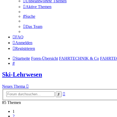
Unbeantwortete Themen
Aktive Themen
Suche
Das Team
FAQ
Anmelden
Registrieren
Startseite
Foren-Übersicht
FAHRTECHNIK & Co
FAHRTE
Suche
Ski-Lehrwesen
Neues Thema
Erweiterte
Suche
Suche
85 Themen
1
2