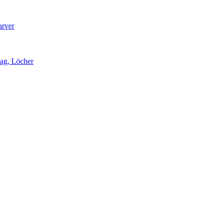
arver
lag, Löcher