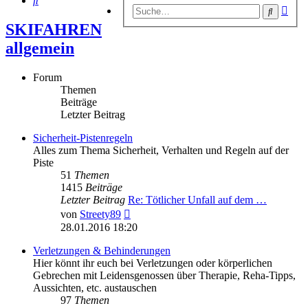
Erwe
Suche
Suc
SKIFAHREN
allgemein
Forum
Themen
Beiträge
Letzter Beitrag
Sicherheit-Pistenregeln
Alles zum Thema Sicherheit, Verhalten und Regeln auf der
Piste
51
Themen
1415
Beiträge
Letzter Beitrag
Re: Tötlicher Unfall auf dem …
Neuester
von
Streety89
Beitrag
28.01.2016 18:20
Verletzungen & Behinderungen
Hier könnt ihr euch bei Verletzungen oder körperlichen
Gebrechen mit Leidensgenossen über Therapie, Reha-Tipps,
Aussichten, etc. austauschen
97
Themen