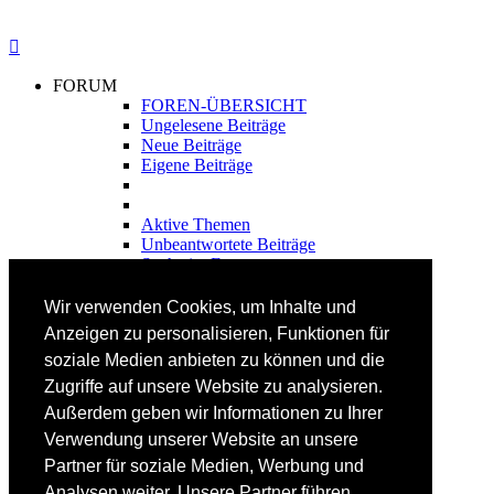
FORUM
FOREN-ÜBERSICHT
Ungelesene Beiträge
Neue Beiträge
Eigene Beiträge
Aktive Themen
Unbeantwortete Beiträge
Suche im Forum
FAHRTECHNIK
Wir verwenden Cookies, um Inhalte und
Einsteiger
Anzeigen zu personalisieren, Funktionen für
Fortgeschrittene
soziale Medien anbieten zu können und die
Lehrplan
Videoanalyse
Zugriffe auf unsere Website zu analysieren.
Außerdem geben wir Informationen zu Ihrer
SKI
Verwendung unserer Website an unsere
SKITEST
Partner für soziale Medien, Werbung und
Ski-FAQ
Analysen weiter. Unsere Partner führen