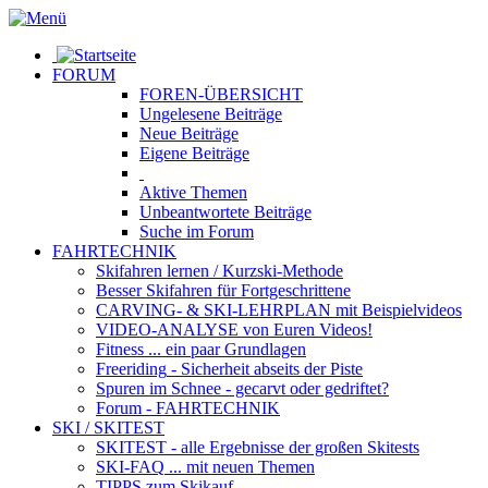
FORUM
FOREN-ÜBERSICHT
Ungelesene
Beiträge
Neue
Beiträge
Eigene
Beiträge
Aktive
Themen
Unbeantwortete
Beiträge
Suche im Forum
FAHRTECHNIK
Skifahren lernen
/ Kurzski-Methode
Besser Skifahren
für Fortgeschrittene
CARVING- & SKI-LEHRPLAN
mit Beispielvideos
VIDEO-ANALYSE
von Euren Videos!
Fitness
... ein paar Grundlagen
Freeriding
- Sicherheit abseits der Piste
Spuren im Schnee
- gecarvt oder gedriftet?
Forum
- FAHRTECHNIK
SKI / SKITEST
SKITEST
- alle Ergebnisse der großen Skitests
SKI-FAQ
... mit neuen Themen
TIPPS zum Skikauf