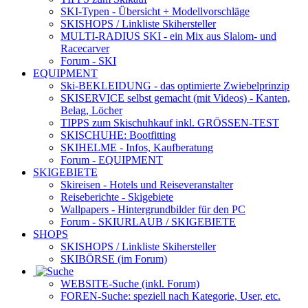
SKI-Typen
- Übersicht + Modellvorschläge
SKISHOPS / Linkliste Skihersteller
MULTI-RADIUS SKI
- ein Mix aus Slalom- und
Racecarver
Forum
- SKI
EQUIPMENT
Ski-BEKLEIDUNG
- das optimierte Zwiebelprinzip
SKISERVICE selbst gemacht
(mit Videos) - Kanten,
Belag, Löcher
TIPPS zum Skischuhkauf
inkl. GRÖSSEN-TEST
SKISCHUHE:
Bootfitting
SKIHELME
- Infos, Kaufberatung
Forum
- EQUIPMENT
SKIGEBIETE
Skireisen - Hotels und Reiseveranstalter
Reiseberichte - Skigebiete
Wallpapers
- Hintergrundbilder für den PC
Forum
- SKIURLAUB / SKIGEBIETE
SHOPS
SKISHOPS / Linkliste Skihersteller
SKIBÖRSE
(im Forum)
WEBSITE
-Suche (inkl. Forum)
FOREN
-Suche: speziell nach Kategorie, User, etc.