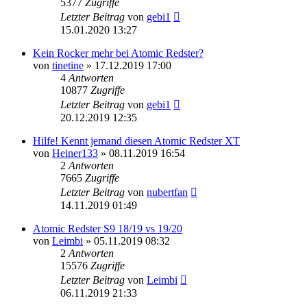
5377
Zugriffe
Letzter Beitrag
von
gebi1
15.01.2020 13:27
Kein Rocker mehr bei Atomic Redster?
von
tinetine
» 17.12.2019 17:00
4
Antworten
10877
Zugriffe
Letzter Beitrag
von
gebi1
20.12.2019 12:35
Hilfe! Kennt jemand diesen Atomic Redster XT
von
Heiner133
» 08.11.2019 16:54
2
Antworten
7665
Zugriffe
Letzter Beitrag
von
nubertfan
14.11.2019 01:49
Atomic Redster S9 18/19 vs 19/20
von
Leimbi
» 05.11.2019 08:32
2
Antworten
15576
Zugriffe
Letzter Beitrag
von
Leimbi
06.11.2019 21:33