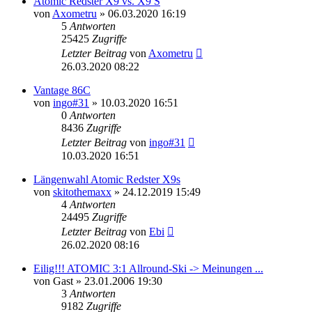
Atomic Redster X9 vs. X9 S
von
Axometru
» 06.03.2020 16:19
5
Antworten
25425
Zugriffe
Letzter Beitrag
von
Axometru
26.03.2020 08:22
Vantage 86C
von
ingo#31
» 10.03.2020 16:51
0
Antworten
8436
Zugriffe
Letzter Beitrag
von
ingo#31
10.03.2020 16:51
Längenwahl Atomic Redster X9s
von
skitothemaxx
» 24.12.2019 15:49
4
Antworten
24495
Zugriffe
Letzter Beitrag
von
Ebi
26.02.2020 08:16
Eilig!!! ATOMIC 3:1 Allround-Ski -> Meinungen ...
von
Gast
» 23.01.2006 19:30
3
Antworten
9182
Zugriffe