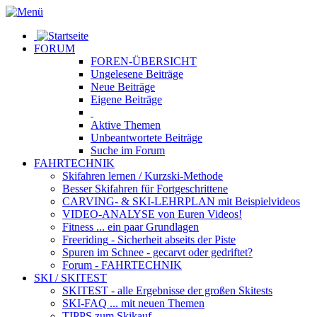
FORUM
FOREN-ÜBERSICHT
Ungelesene
Beiträge
Neue
Beiträge
Eigene
Beiträge
Aktive
Themen
Unbeantwortete
Beiträge
Suche im Forum
FAHRTECHNIK
Skifahren lernen
/ Kurzski-Methode
Besser Skifahren
für Fortgeschrittene
CARVING- & SKI-LEHRPLAN
mit Beispielvideos
VIDEO-ANALYSE
von Euren Videos!
Fitness
... ein paar Grundlagen
Freeriding
- Sicherheit abseits der Piste
Spuren im Schnee
- gecarvt oder gedriftet?
Forum
- FAHRTECHNIK
SKI / SKITEST
SKITEST
- alle Ergebnisse der großen Skitests
SKI-FAQ
... mit neuen Themen
TIPPS zum Skikauf