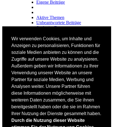
Eigene Beiträge
Aktive Themen
Unbeantwortete Beiträge
Suche im Forum
FAHRTECHNIK
Wir verwenden Cookies, um Inhalte und
Einsteiger
Anzeigen zu personalisieren, Funktionen für
Fortgeschrittene
soziale Medien anbieten zu können und die
Lehrplan
Videoanalyse
Zugriffe auf unsere Website zu analysieren.
Außerdem geben wir Informationen zu Ihrer
SKI
Verwendung unserer Website an unsere
SKITEST
Partner für soziale Medien, Werbung und
Ski-FAQ
Analysen weiter. Unsere Partner führen
Tipps Ski-Kauf
Ski-Typen
diese Informationen möglicherweise mit
Skishops
weiteren Daten zusammen, die Sie ihnen
bereitgestellt haben oder die sie im Rahmen
EQUIPMENT
Skibekleidung
Ihrer Nutzung der Dienste gesammelt haben.
Skischuhe
Durch die Nutzung dieser Website
Bootfitting