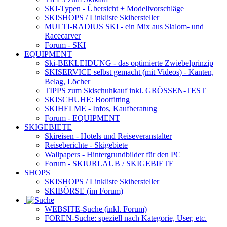
SKI-Typen
- Übersicht + Modellvorschläge
SKISHOPS / Linkliste Skihersteller
MULTI-RADIUS SKI
- ein Mix aus Slalom- und
Racecarver
Forum
- SKI
EQUIPMENT
Ski-BEKLEIDUNG
- das optimierte Zwiebelprinzip
SKISERVICE selbst gemacht
(mit Videos) - Kanten,
Belag, Löcher
TIPPS zum Skischuhkauf
inkl. GRÖSSEN-TEST
SKISCHUHE:
Bootfitting
SKIHELME
- Infos, Kaufberatung
Forum
- EQUIPMENT
SKIGEBIETE
Skireisen - Hotels und Reiseveranstalter
Reiseberichte - Skigebiete
Wallpapers
- Hintergrundbilder für den PC
Forum
- SKIURLAUB / SKIGEBIETE
SHOPS
SKISHOPS / Linkliste Skihersteller
SKIBÖRSE
(im Forum)
WEBSITE
-Suche (inkl. Forum)
FOREN
-Suche: speziell nach Kategorie, User, etc.