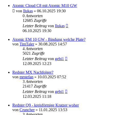
Atomic Cloud C8 mit Atomic M10 GW
von
Ilukas
» 06.10.2025 19:30
0
Antworten
12685
Zugriffe
Letzter Beitrag
von
Ilukas
06.10.2025 19:30
Atomic EM 10 GW - Bindung welche Plate?
von
TimTaler
» 30.08.2025 14:57
4
Antworten
5021
Zugriffe
Letzter Beitrag
von
gebi1
12.09.2025 12:23
Redster MX Nachfolger?
von
mrstefan
» 10.03.2025 07:52
3
Antworten
21417
Zugriffe
Letzter Beitrag
von
gebi1
12.03.2025 11:18
Redster Q9 - kreisförmige Kratzer woher
von
Cruncher
» 11.01.2025 13:53
3
Antworten