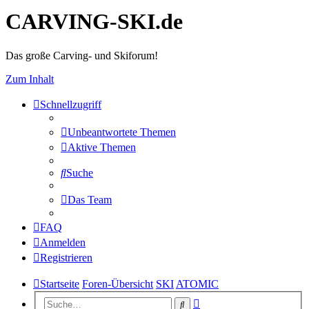
CARVING-SKI.de
Das große Carving- und Skiforum!
Zum Inhalt
Schnellzugriff
Unbeantwortete Themen
Aktive Themen
Suche
Das Team
FAQ
Anmelden
Registrieren
Startseite
Foren-Übersicht
SKI
ATOMIC
Erweiterte
Suche