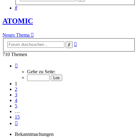
Suche
Suche
ATOMIC
Neues Thema
Erweiterte
Suche
Suche
710 Themen
Seite
1
Gehe zu Seite:
von
15
1
2
3
4
5
…
15
Nächste
Bekanntmachungen