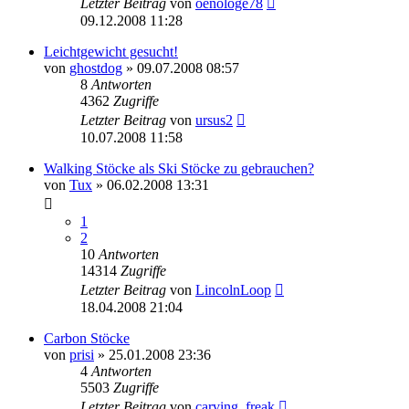
Letzter Beitrag
von
oenologe78
09.12.2008 11:28
Leichtgewicht gesucht!
von
ghostdog
» 09.07.2008 08:57
8
Antworten
4362
Zugriffe
Letzter Beitrag
von
ursus2
10.07.2008 11:58
Walking Stöcke als Ski Stöcke zu gebrauchen?
von
Tux
» 06.02.2008 13:31
1
2
10
Antworten
14314
Zugriffe
Letzter Beitrag
von
LincolnLoop
18.04.2008 21:04
Carbon Stöcke
von
prisi
» 25.01.2008 23:36
4
Antworten
5503
Zugriffe
Letzter Beitrag
von
carving_freak