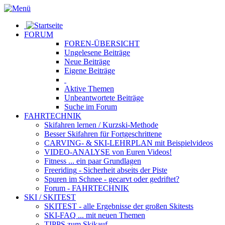
FORUM
FOREN-ÜBERSICHT
Ungelesene
Beiträge
Neue
Beiträge
Eigene
Beiträge
Aktive
Themen
Unbeantwortete
Beiträge
Suche im Forum
FAHRTECHNIK
Skifahren lernen
/ Kurzski-Methode
Besser Skifahren
für Fortgeschrittene
CARVING- & SKI-LEHRPLAN
mit Beispielvideos
VIDEO-ANALYSE
von Euren Videos!
Fitness
... ein paar Grundlagen
Freeriding
- Sicherheit abseits der Piste
Spuren im Schnee
- gecarvt oder gedriftet?
Forum
- FAHRTECHNIK
SKI / SKITEST
SKITEST
- alle Ergebnisse der großen Skitests
SKI-FAQ
... mit neuen Themen
TIPPS zum Skikauf