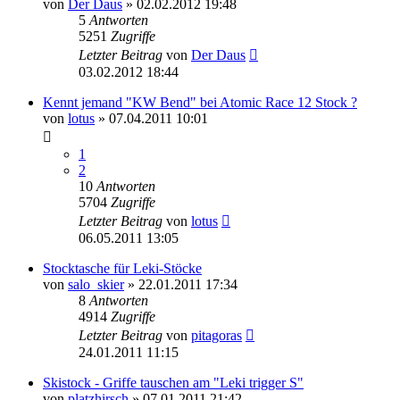
von
Der Daus
» 02.02.2012 19:48
5
Antworten
5251
Zugriffe
Letzter Beitrag
von
Der Daus
03.02.2012 18:44
Kennt jemand "KW Bend" bei Atomic Race 12 Stock ?
von
lotus
» 07.04.2011 10:01
1
2
10
Antworten
5704
Zugriffe
Letzter Beitrag
von
lotus
06.05.2011 13:05
Stocktasche für Leki-Stöcke
von
salo_skier
» 22.01.2011 17:34
8
Antworten
4914
Zugriffe
Letzter Beitrag
von
pitagoras
24.01.2011 11:15
Skistock - Griffe tauschen am "Leki trigger S"
von
platzhirsch
» 07.01.2011 21:42