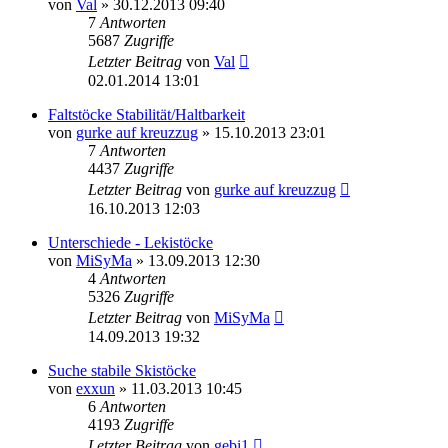
von
Val
» 30.12.2013 09:40
7
Antworten
5687
Zugriffe
Letzter Beitrag
von
Val
02.01.2014 13:01
Faltstöcke Stabilität/Haltbarkeit
von
gurke auf kreuzzug
» 15.10.2013 23:01
7
Antworten
4437
Zugriffe
Letzter Beitrag
von
gurke auf kreuzzug
16.10.2013 12:03
Unterschiede - Lekistöcke
von
MiSyMa
» 13.09.2013 12:30
4
Antworten
5326
Zugriffe
Letzter Beitrag
von
MiSyMa
14.09.2013 19:32
Suche stabile Skistöcke
von
exxun
» 11.03.2013 10:45
6
Antworten
4193
Zugriffe
Letzter Beitrag
von
gebi1