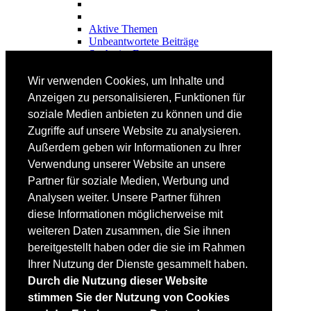
Aktive Themen
Unbeantwortete Beiträge
Suche im Forum
FAHRTECHNIK
Wir verwenden Cookies, um Inhalte und
Einsteiger
Anzeigen zu personalisieren, Funktionen für
Fortgeschrittene
soziale Medien anbieten zu können und die
Lehrplan
Videoanalyse
Zugriffe auf unsere Website zu analysieren.
Außerdem geben wir Informationen zu Ihrer
SKI
Verwendung unserer Website an unsere
SKITEST
Partner für soziale Medien, Werbung und
Ski-FAQ
Analysen weiter. Unsere Partner führen
Tipps Ski-Kauf
Ski-Typen
diese Informationen möglicherweise mit
Skishops
weiteren Daten zusammen, die Sie ihnen
bereitgestellt haben oder die sie im Rahmen
EQUIPMENT
Skibekleidung
Ihrer Nutzung der Dienste gesammelt haben.
Skischuhe
Durch die Nutzung dieser Website
Bootfitting
stimmen Sie der Nutzung von Cookies
Skihelme