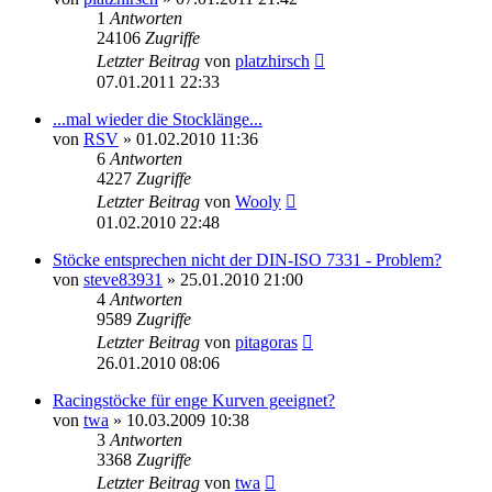
1
Antworten
24106
Zugriffe
Letzter Beitrag
von
platzhirsch
07.01.2011 22:33
...mal wieder die Stocklänge...
von
RSV
» 01.02.2010 11:36
6
Antworten
4227
Zugriffe
Letzter Beitrag
von
Wooly
01.02.2010 22:48
Stöcke entsprechen nicht der DIN-ISO 7331 - Problem?
von
steve83931
» 25.01.2010 21:00
4
Antworten
9589
Zugriffe
Letzter Beitrag
von
pitagoras
26.01.2010 08:06
Racingstöcke für enge Kurven geeignet?
von
twa
» 10.03.2009 10:38
3
Antworten
3368
Zugriffe
Letzter Beitrag
von
twa