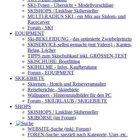
SKI-Typen
- Übersicht + Modellvorschläge
SKISHOPS / Linkliste Skihersteller
MULTI-RADIUS SKI
- ein Mix aus Slalom- und
Racecarver
Forum
- SKI
EQUIPMENT
Ski-BEKLEIDUNG
- das optimierte Zwiebelprinzip
SKISERVICE selbst gemacht
(mit Videos) - Kanten,
Belag, Löcher
TIPPS zum Skischuhkauf
inkl. GRÖSSEN-TEST
SKISCHUHE:
Bootfitting
SKIHELME
- Infos, Kaufberatung
Forum
- EQUIPMENT
SKIGEBIETE
Skireisen - Hotels und Reiseveranstalter
Reiseberichte - Skigebiete
Wallpapers
- Hintergrundbilder für den PC
Forum
- SKIURLAUB / SKIGEBIETE
SHOPS
SKISHOPS / Linkliste Skihersteller
SKIBÖRSE
(im Forum)
WEBSITE
-Suche (inkl. Forum)
FOREN
-Suche: speziell nach Kategorie, User, etc.