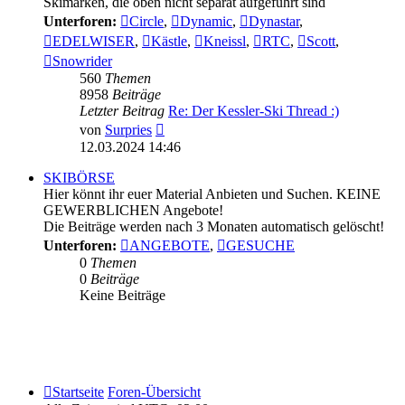
Skimarken, die oben nicht separat aufgeführt sind
Unterforen:
Circle
,
Dynamic
,
Dynastar
,
EDELWISER
,
Kästle
,
Kneissl
,
RTC
,
Scott
,
Snowrider
560
Themen
8958
Beiträge
Letzter Beitrag
Re: Der Kessler-Ski Thread :)
Neuester
von
Surpries
Beitrag
12.03.2024 14:46
SKIBÖRSE
Hier könnt ihr euer Material Anbieten und Suchen. KEINE
GEWERBLICHEN Angebote!
Die Beiträge werden nach 3 Monaten automatisch gelöscht!
Unterforen:
ANGEBOTE
,
GESUCHE
0
Themen
0
Beiträge
Keine Beiträge
Startseite
Foren-Übersicht