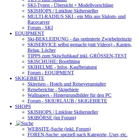
SKI-Typen
- Übersicht + Modellvorschläge
SKISHOPS / Linkliste Skihersteller
MULTI-RADIUS SKI
- ein Mix aus Slalom- und
Racecarver
Forum
- SKI
EQUIPMENT
Ski-BEKLEIDUNG
- das optimierte Zwiebelprinzip
SKISERVICE selbst gemacht
(mit Videos) - Kanten,
Belag, Löcher
TIPPS zum Skischuhkauf
inkl. GRÖSSEN-TEST
SKISCHUHE:
Bootfitting
SKIHELME
- Infos, Kaufberatung
Forum
- EQUIPMENT
SKIGEBIETE
Skireisen - Hotels und Reiseveranstalter
Reiseberichte - Skigebiete
Wallpapers
- Hintergrundbilder für den PC
Forum
- SKIURLAUB / SKIGEBIETE
SHOPS
SKISHOPS / Linkliste Skihersteller
SKIBÖRSE
(im Forum)
WEBSITE
-Suche (inkl. Forum)
FOREN
-Suche: speziell nach Kategorie, User, etc.