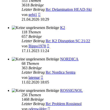
553
Themen
3618
Beiträge
Letzter Beitrag
Re: Delamination HEAD-Ski
Neuester
von
gebi1
Beitrag
21.04.2026 10:29
K2
118
Themen
657
Beiträge
Letzter Beitrag
Re: K2 Disruption SC 21/22
Neuester
von
Bippo1978
Beitrag
17.11.2023 11:24
NORDICA
68
Themen
363
Beiträge
Letzter Beitrag
Re: Nordica Sentra
Neuester
von
latemar
Beitrag
11.02.2020 18:05
ROSSIGNOL
256
Themen
1468
Beiträge
Letzter Beitrag
Re: Problem Rossignol
Neuester
von
odenwälder