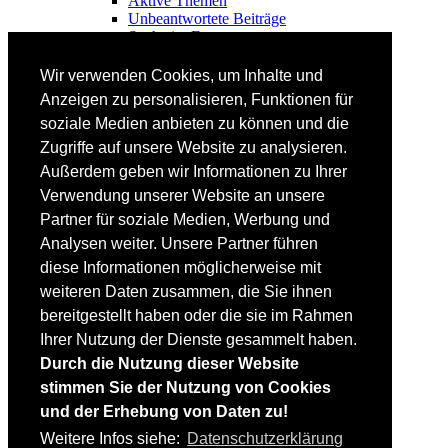
Aktive Themen
Unbeantwortete Beiträge
Suche im Forum
FAHRTECHNIK
Wir verwenden Cookies, um Inhalte und
Einsteiger
Anzeigen zu personalisieren, Funktionen für
Fortgeschrittene
soziale Medien anbieten zu können und die
Lehrplan
Videoanalyse
Zugriffe auf unsere Website zu analysieren.
Außerdem geben wir Informationen zu Ihrer
SKI
Verwendung unserer Website an unsere
SKITEST
Partner für soziale Medien, Werbung und
Ski-FAQ
Analysen weiter. Unsere Partner führen
Tipps Ski-Kauf
Ski-Typen
diese Informationen möglicherweise mit
Skishops
weiteren Daten zusammen, die Sie ihnen
bereitgestellt haben oder die sie im Rahmen
EQUIPMENT
Skibekleidung
Ihrer Nutzung der Dienste gesammelt haben.
Skischuhe
Durch die Nutzung dieser Website
Bootfitting
stimmen Sie der Nutzung von Cookies
Skihelme
Skiservice selbst
und der Erhebung von Daten zu!
Weitere Infos siehe:
Datenschutzerklärung