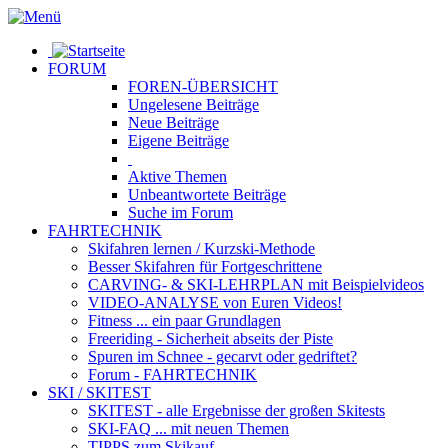
FORUM
FOREN-ÜBERSICHT
Ungelesene
Beiträge
Neue
Beiträge
Eigene
Beiträge
Aktive
Themen
Unbeantwortete
Beiträge
Suche im Forum
FAHRTECHNIK
Skifahren lernen
/ Kurzski-Methode
Besser Skifahren
für Fortgeschrittene
CARVING- & SKI-LEHRPLAN
mit Beispielvideos
VIDEO-ANALYSE
von Euren Videos!
Fitness
... ein paar Grundlagen
Freeriding
- Sicherheit abseits der Piste
Spuren im Schnee
- gecarvt oder gedriftet?
Forum
- FAHRTECHNIK
SKI / SKITEST
SKITEST
- alle Ergebnisse der großen Skitests
SKI-FAQ
... mit neuen Themen
TIPPS zum Skikauf