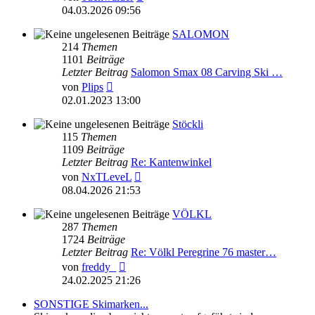
Beitrag
04.03.2026 09:56
SALOMON
214
Themen
1101
Beiträge
Letzter Beitrag
Salomon Smax 08 Carving Ski …
Neuester
von
Plips
Beitrag
02.01.2023 13:00
Stöckli
115
Themen
1109
Beiträge
Letzter Beitrag
Re: Kantenwinkel
Neuester
von
NxTLeveL
Beitrag
08.04.2026 21:53
VÖLKL
287
Themen
1724
Beiträge
Letzter Beitrag
Re: Völkl Peregrine 76 master…
Neuester
von
freddy_
Beitrag
24.02.2025 21:26
SONSTIGE Skimarken...