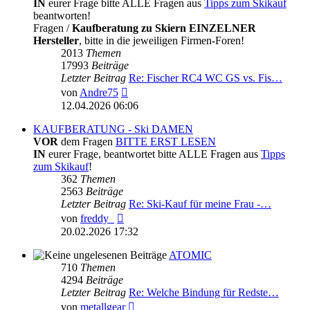
IN
eurer Frage bitte ALLE Fragen aus
Tipps zum Skikauf
beantworten!
Fragen /
Kaufberatung zu Skiern EINZELNER
Hersteller
, bitte in die jeweiligen Firmen-Foren!
2013
Themen
17993
Beiträge
Letzter Beitrag
Re: Fischer RC4 WC GS vs. Fis…
Neuester
von
Andre75
Beitrag
12.04.2026 06:06
KAUFBERATUNG - Ski DAMEN
VOR
dem Fragen
BITTE ERST LESEN
IN
eurer Frage, beantwortet bitte ALLE Fragen aus
Tipps
zum Skikauf
!
362
Themen
2563
Beiträge
Letzter Beitrag
Re: Ski-Kauf für meine Frau -…
Neuester
von
freddy_
Beitrag
20.02.2026 17:32
ATOMIC
710
Themen
4294
Beiträge
Letzter Beitrag
Re: Welche Bindung für Redste…
Neuester
von
metallgear