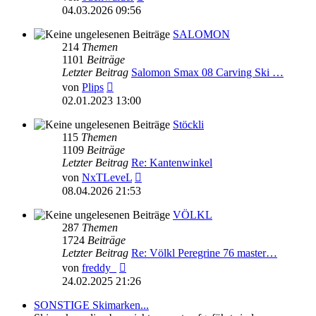
Beitrag
04.03.2026 09:56
SALOMON
214
Themen
1101
Beiträge
Letzter Beitrag
Salomon Smax 08 Carving Ski …
Neuester
von
Plips
Beitrag
02.01.2023 13:00
Stöckli
115
Themen
1109
Beiträge
Letzter Beitrag
Re: Kantenwinkel
Neuester
von
NxTLeveL
Beitrag
08.04.2026 21:53
VÖLKL
287
Themen
1724
Beiträge
Letzter Beitrag
Re: Völkl Peregrine 76 master…
Neuester
von
freddy_
Beitrag
24.02.2025 21:26
SONSTIGE Skimarken...