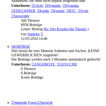
Skimarken, die oben nicht separat aufgeführt sind
Unterforen:
Circle
,
Dynamic
,
Dynastar
,
EDELWISER
,
Kästle
,
Kneissl
,
RTC
,
Scott
,
Snowrider
560
Themen
8958
Beiträge
Letzter Beitrag
Re: Der Kessler-Ski Thread :)
Neuester
von
Surpries
Beitrag
12.03.2024 14:46
SKIBÖRSE
Hier könnt ihr euer Material Anbieten und Suchen. KEINE
GEWERBLICHEN Angebote!
Die Beiträge werden nach 3 Monaten automatisch gelöscht!
Unterforen:
ANGEBOTE
,
GESUCHE
0
Themen
0
Beiträge
Keine Beiträge
Startseite
Foren-Übersicht