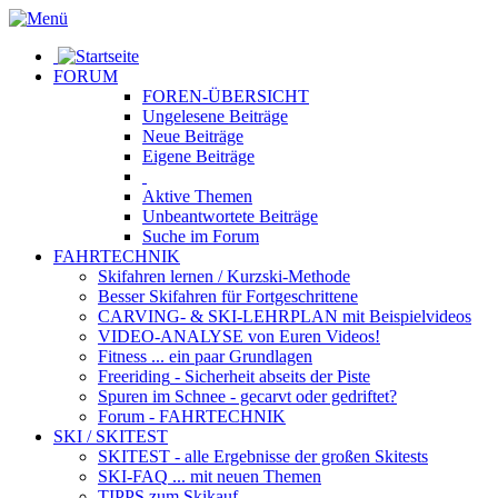
FORUM
FOREN-ÜBERSICHT
Ungelesene
Beiträge
Neue
Beiträge
Eigene
Beiträge
Aktive
Themen
Unbeantwortete
Beiträge
Suche im Forum
FAHRTECHNIK
Skifahren lernen
/ Kurzski-Methode
Besser Skifahren
für Fortgeschrittene
CARVING- & SKI-LEHRPLAN
mit Beispielvideos
VIDEO-ANALYSE
von Euren Videos!
Fitness
... ein paar Grundlagen
Freeriding
- Sicherheit abseits der Piste
Spuren im Schnee
- gecarvt oder gedriftet?
Forum
- FAHRTECHNIK
SKI / SKITEST
SKITEST
- alle Ergebnisse der großen Skitests
SKI-FAQ
... mit neuen Themen
TIPPS zum Skikauf