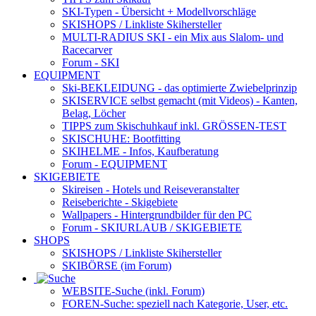
SKI-Typen
- Übersicht + Modellvorschläge
SKISHOPS / Linkliste Skihersteller
MULTI-RADIUS SKI
- ein Mix aus Slalom- und
Racecarver
Forum
- SKI
EQUIPMENT
Ski-BEKLEIDUNG
- das optimierte Zwiebelprinzip
SKISERVICE selbst gemacht
(mit Videos) - Kanten,
Belag, Löcher
TIPPS zum Skischuhkauf
inkl. GRÖSSEN-TEST
SKISCHUHE:
Bootfitting
SKIHELME
- Infos, Kaufberatung
Forum
- EQUIPMENT
SKIGEBIETE
Skireisen - Hotels und Reiseveranstalter
Reiseberichte - Skigebiete
Wallpapers
- Hintergrundbilder für den PC
Forum
- SKIURLAUB / SKIGEBIETE
SHOPS
SKISHOPS / Linkliste Skihersteller
SKIBÖRSE
(im Forum)
WEBSITE
-Suche (inkl. Forum)
FOREN
-Suche: speziell nach Kategorie, User, etc.