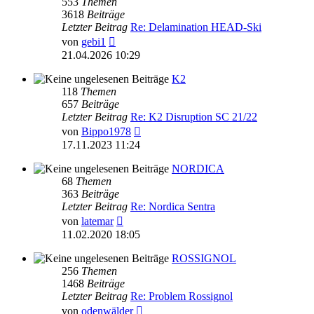
553
Themen
3618
Beiträge
Letzter Beitrag
Re: Delamination HEAD-Ski
Neuester
von
gebi1
Beitrag
21.04.2026 10:29
K2
118
Themen
657
Beiträge
Letzter Beitrag
Re: K2 Disruption SC 21/22
Neuester
von
Bippo1978
Beitrag
17.11.2023 11:24
NORDICA
68
Themen
363
Beiträge
Letzter Beitrag
Re: Nordica Sentra
Neuester
von
latemar
Beitrag
11.02.2020 18:05
ROSSIGNOL
256
Themen
1468
Beiträge
Letzter Beitrag
Re: Problem Rossignol
Neuester
von
odenwälder