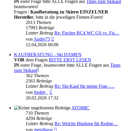
IN
eurer Frage bitte ALLE Fragen aus
Tipps zum Skikauf
beantworten!
Fragen /
Kaufberatung zu Skiern EINZELNER
Hersteller
, bitte in die jeweiligen Firmen-Foren!
2013
Themen
17993
Beiträge
Letzter Beitrag
Re: Fischer RC4 WC GS vs. Fis…
Neuester
von
Andre75
Beitrag
12.04.2026 06:06
KAUFBERATUNG - Ski DAMEN
VOR
dem Fragen
BITTE ERST LESEN
IN
eurer Frage, beantwortet bitte ALLE Fragen aus
Tipps
zum Skikauf
!
362
Themen
2563
Beiträge
Letzter Beitrag
Re: Ski-Kauf für meine Frau -…
Neuester
von
freddy_
Beitrag
20.02.2026 17:32
ATOMIC
710
Themen
4294
Beiträge
Letzter Beitrag
Re: Welche Bindung für Redste…
Neuester
von
metallgear