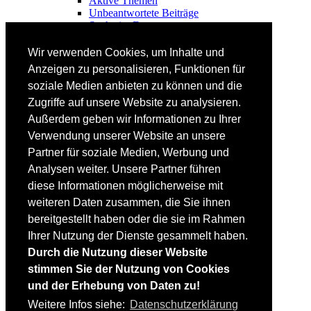
Aktive Themen
Unbeantwortete Beiträge
Suche im Forum
FAHRTECHNIK
Wir verwenden Cookies, um Inhalte und
Einsteiger
Anzeigen zu personalisieren, Funktionen für
Fortgeschrittene
soziale Medien anbieten zu können und die
Lehrplan
Videoanalyse
Zugriffe auf unsere Website zu analysieren.
Außerdem geben wir Informationen zu Ihrer
SKI
Verwendung unserer Website an unsere
SKITEST
Partner für soziale Medien, Werbung und
Ski-FAQ
Analysen weiter. Unsere Partner führen
Tipps Ski-Kauf
Ski-Typen
diese Informationen möglicherweise mit
Skishops
weiteren Daten zusammen, die Sie ihnen
bereitgestellt haben oder die sie im Rahmen
EQUIPMENT
Skibekleidung
Ihrer Nutzung der Dienste gesammelt haben.
Skischuhe
Durch die Nutzung dieser Website
Bootfitting
stimmen Sie der Nutzung von Cookies
Skihelme
Skiservice selbst
und der Erhebung von Daten zu!
Weitere Infos siehe:
Datenschutzerklärung