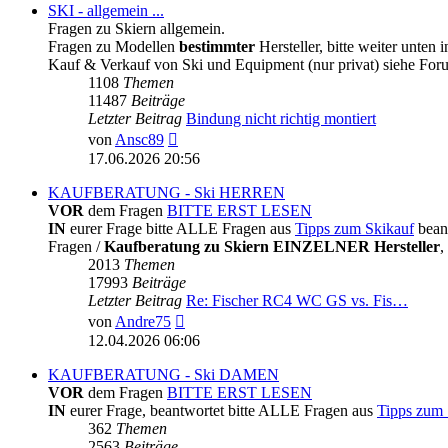
SKI - allgemein ...
Fragen zu Skiern allgemein.
Fragen zu Modellen
bestimmter
Hersteller, bitte weiter unten 
Kauf & Verkauf von Ski und Equipment (nur privat) siehe Fo
1108
Themen
11487
Beiträge
Letzter Beitrag
Bindung nicht richtig montiert
Neuester
von
Ansc89
Beitrag
17.06.2026 20:56
KAUFBERATUNG - Ski HERREN
VOR
dem Fragen
BITTE ERST LESEN
IN
eurer Frage bitte ALLE Fragen aus
Tipps zum Skikauf
bean
Fragen /
Kaufberatung zu Skiern EINZELNER Hersteller
,
2013
Themen
17993
Beiträge
Letzter Beitrag
Re: Fischer RC4 WC GS vs. Fis…
Neuester
von
Andre75
Beitrag
12.04.2026 06:06
KAUFBERATUNG - Ski DAMEN
VOR
dem Fragen
BITTE ERST LESEN
IN
eurer Frage, beantwortet bitte ALLE Fragen aus
Tipps zum 
362
Themen
2563
Beiträge