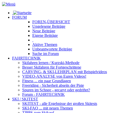
FORUM
FOREN-ÜBERSICHT
Ungelesene
Beiträge
Neue
Beiträge
Eigene
Beiträge
Aktive
Themen
Unbeantwortete
Beiträge
Suche im Forum
FAHRTECHNIK
Skifahren lernen
/ Kurzski-Methode
Besser Skifahren
für Fortgeschrittene
CARVING- & SKI-LEHRPLAN
mit Beispielvideos
VIDEO-ANALYSE
von Euren Videos!
Fitness
... ein paar Grundlagen
Freeriding
- Sicherheit abseits der Piste
Spuren im Schnee
- gecarvt oder gedriftet?
Forum
- FAHRTECHNIK
SKI / SKITEST
SKITEST
- alle Ergebnisse der großen Skitests
SKI-FAQ
... mit neuen Themen
TIPPS zum Skikauf