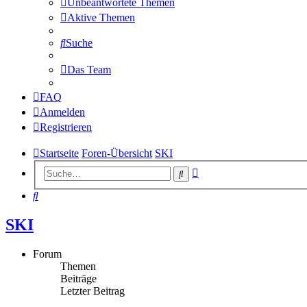
Unbeantwortete Themen
Aktive Themen
Suche
Das Team
FAQ
Anmelden
Registrieren
Startseite
Foren-Übersicht
SKI
Erweiterte
Suche
Suche
Suche
SKI
Forum
Themen
Beiträge
Letzter Beitrag