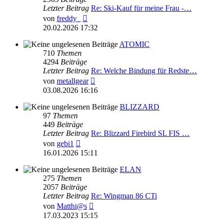
Letzter Beitrag
Re: Ski-Kauf für meine Frau -…
Neuester
von
freddy_
Beitrag
20.02.2026 17:32
ATOMIC
710
Themen
4294
Beiträge
Letzter Beitrag
Re: Welche Bindung für Redste…
Neuester
von
metallgear
Beitrag
03.08.2026 16:16
BLIZZARD
97
Themen
449
Beiträge
Letzter Beitrag
Re: Blizzard Firebird SL FIS …
Neuester
von
gebi1
Beitrag
16.01.2026 15:11
ELAN
275
Themen
2057
Beiträge
Letzter Beitrag
Re: Wingman 86 CTi
Neuester
von
Matthi@s
Beitrag
17.03.2023 15:15