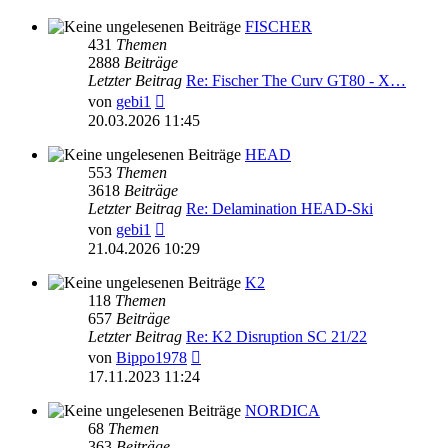
FISCHER
431
Themen
2888
Beiträge
Letzter Beitrag
Re: Fischer The Curv GT80 - X…
Neuester
von
gebi1
Beitrag
20.03.2026 11:45
HEAD
553
Themen
3618
Beiträge
Letzter Beitrag
Re: Delamination HEAD-Ski
Neuester
von
gebi1
Beitrag
21.04.2026 10:29
K2
118
Themen
657
Beiträge
Letzter Beitrag
Re: K2 Disruption SC 21/22
Neuester
von
Bippo1978
Beitrag
17.11.2023 11:24
NORDICA
68
Themen
363
Beiträge