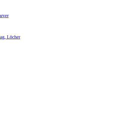
arver
lag, Löcher