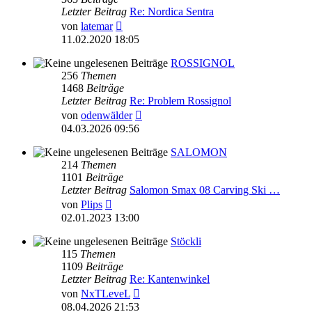
Letzter Beitrag
Re: Nordica Sentra
Neuester
von
latemar
Beitrag
11.02.2020 18:05
ROSSIGNOL
256
Themen
1468
Beiträge
Letzter Beitrag
Re: Problem Rossignol
Neuester
von
odenwälder
Beitrag
04.03.2026 09:56
SALOMON
214
Themen
1101
Beiträge
Letzter Beitrag
Salomon Smax 08 Carving Ski …
Neuester
von
Plips
Beitrag
02.01.2023 13:00
Stöckli
115
Themen
1109
Beiträge
Letzter Beitrag
Re: Kantenwinkel
Neuester
von
NxTLeveL
Beitrag
08.04.2026 21:53