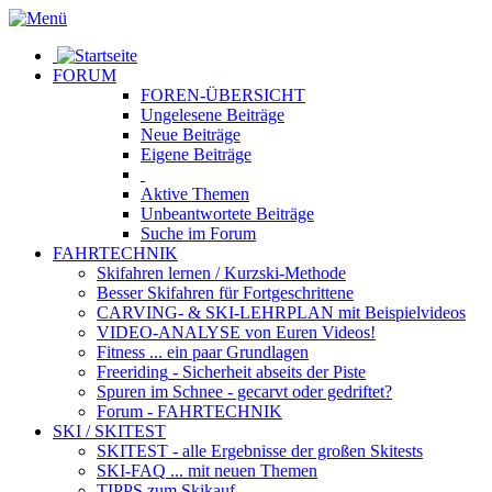
FORUM
FOREN-ÜBERSICHT
Ungelesene
Beiträge
Neue
Beiträge
Eigene
Beiträge
Aktive
Themen
Unbeantwortete
Beiträge
Suche im Forum
FAHRTECHNIK
Skifahren lernen
/ Kurzski-Methode
Besser Skifahren
für Fortgeschrittene
CARVING- & SKI-LEHRPLAN
mit Beispielvideos
VIDEO-ANALYSE
von Euren Videos!
Fitness
... ein paar Grundlagen
Freeriding
- Sicherheit abseits der Piste
Spuren im Schnee
- gecarvt oder gedriftet?
Forum
- FAHRTECHNIK
SKI / SKITEST
SKITEST
- alle Ergebnisse der großen Skitests
SKI-FAQ
... mit neuen Themen
TIPPS zum Skikauf