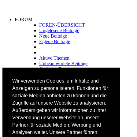
FORUM
FOREN-ÜBERSICHT
Ungelesene Beiträge
Neue Beiträge
Eigene Beiträge
Aktive Themen
Unbeantwortete Beiträge
Suche im Forum
FAHRTECHNIK
Wir verwenden Cookies, um Inhalte und
Einsteiger
Anzeigen zu personalisieren, Funktionen für
Fortgeschrittene
soziale Medien anbieten zu können und die
Lehrplan
Videoanalyse
Zugriffe auf unsere Website zu analysieren.
Außerdem geben wir Informationen zu Ihrer
SKI
Verwendung unserer Website an unsere
SKITEST
Partner für soziale Medien, Werbung und
Ski-FAQ
Analysen weiter. Unsere Partner führen
Tipps Ski-Kauf