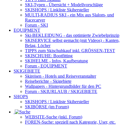
SKI-Typen
- Übersicht + Modellvorschläge
SKISHOPS / Linkliste Skihersteller
MULTI-RADIUS SKI
- ein Mix aus Slalom- und
Racecarver
Forum
- SKI
EQUIPMENT
Ski-BEKLEIDUNG
- das optimierte Zwiebelprinzip
SKISERVICE selbst gemacht
(mit Videos) - Kanten,
Belag, Löcher
TIPPS zum Skischuhkauf
inkl. GRÖSSEN-TEST
SKISCHUHE:
Bootfitting
SKIHELME
- Infos, Kaufberatung
Forum
- EQUIPMENT
SKIGEBIETE
Skireisen - Hotels und Reiseveranstalter
Reiseberichte - Skigebiete
Wallpapers
- Hintergrundbilder für den PC
Forum
- SKIURLAUB / SKIGEBIETE
SHOPS
SKISHOPS / Linkliste Skihersteller
SKIBÖRSE
(im Forum)
WEBSITE
-Suche (inkl. Forum)
FOREN
-Suche: speziell nach Kategorie, User, etc.