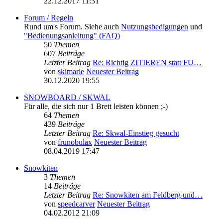
22.12.2017 11:31
Forum / Regeln
Rund um's Forum. Siehe auch
Nutzungsbedigungen
und
"Bedienungsanleitung" (FAQ)
50
Themen
607
Beiträge
Letzter Beitrag
Re: Richtig ZITIEREN statt FU…
von
skimarie
Neuester Beitrag
30.12.2020 19:55
SNOWBOARD / SKWAL
Für alle, die sich nur 1 Brett leisten können ;-)
64
Themen
439
Beiträge
Letzter Beitrag
Re: Skwal-Einstieg gesucht
von
frunobulax
Neuester Beitrag
08.04.2019 17:47
Snowkiten
3
Themen
14
Beiträge
Letzter Beitrag
Re: Snowkiten am Feldberg und…
von
speedcarver
Neuester Beitrag
04.02.2012 21:09