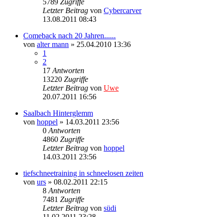
5789
Zugriffe
Letzter Beitrag
von
Cybercarver
13.08.2011 08:43
Comeback nach 20 Jahren......
von
alter mann
» 25.04.2010 13:36
1
2
17
Antworten
13220
Zugriffe
Letzter Beitrag
von
Uwe
20.07.2011 16:56
Saalbach Hinterglemm
von
hoppel
» 14.03.2011 23:56
0
Antworten
4860
Zugriffe
Letzter Beitrag
von
hoppel
14.03.2011 23:56
tiefschneetraining in schneelosen zeiten
von
urs
» 08.02.2011 22:15
8
Antworten
7481
Zugriffe
Letzter Beitrag
von
südi
11.02.2011 23:28