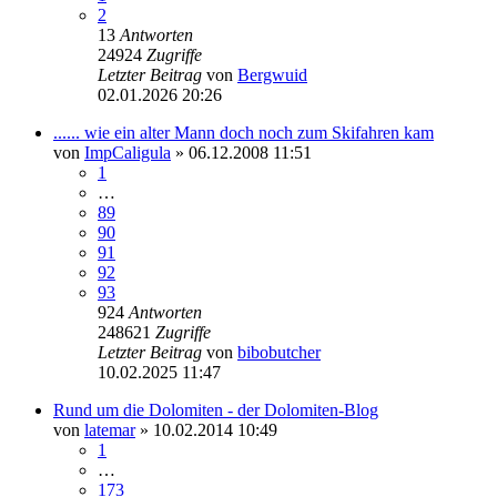
2
13
Antworten
24924
Zugriffe
Letzter Beitrag
von
Bergwuid
02.01.2026 20:26
...... wie ein alter Mann doch noch zum Skifahren kam
von
ImpCaligula
» 06.12.2008 11:51
1
…
89
90
91
92
93
924
Antworten
248621
Zugriffe
Letzter Beitrag
von
bibobutcher
10.02.2025 11:47
Rund um die Dolomiten - der Dolomiten-Blog
von
latemar
» 10.02.2014 10:49
1
…
173