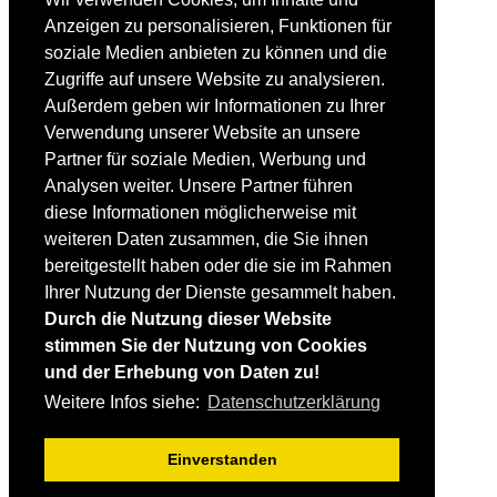
Einsteiger
Anzeigen zu personalisieren, Funktionen für
Fortgeschrittene
soziale Medien anbieten zu können und die
Lehrplan
Videoanalyse
Zugriffe auf unsere Website zu analysieren.
Außerdem geben wir Informationen zu Ihrer
SKI
Verwendung unserer Website an unsere
SKITEST
Partner für soziale Medien, Werbung und
Ski-FAQ
Analysen weiter. Unsere Partner führen
Tipps Ski-Kauf
Ski-Typen
diese Informationen möglicherweise mit
Skishops
weiteren Daten zusammen, die Sie ihnen
bereitgestellt haben oder die sie im Rahmen
EQUIPMENT
Skibekleidung
Ihrer Nutzung der Dienste gesammelt haben.
Skischuhe
Durch die Nutzung dieser Website
Bootfitting
stimmen Sie der Nutzung von Cookies
Skihelme
Skiservice selbst
und der Erhebung von Daten zu!
Weitere Infos siehe:
Datenschutzerklärung
SONSTIGES
Skireisen & -hotels
Einverstanden
Impressum / Datenschutz
Mediadaten