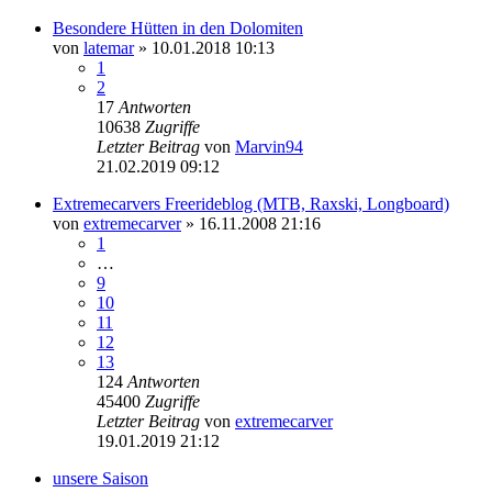
Besondere Hütten in den Dolomiten
von
latemar
» 10.01.2018 10:13
1
2
17
Antworten
10638
Zugriffe
Letzter Beitrag
von
Marvin94
21.02.2019 09:12
Extremecarvers Freerideblog (MTB, Raxski, Longboard)
von
extremecarver
» 16.11.2008 21:16
1
…
9
10
11
12
13
124
Antworten
45400
Zugriffe
Letzter Beitrag
von
extremecarver
19.01.2019 21:12
unsere Saison