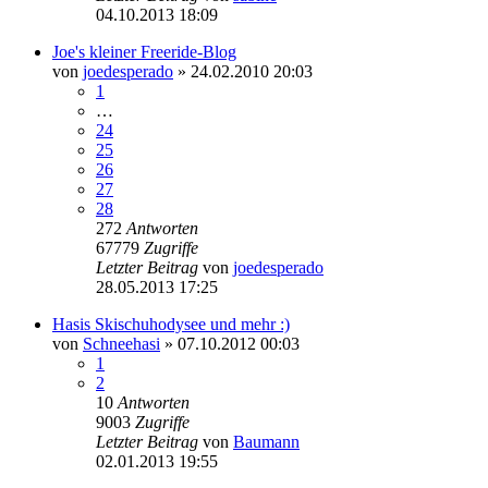
04.10.2013 18:09
Joe's kleiner Freeride-Blog
von
joedesperado
» 24.02.2010 20:03
1
…
24
25
26
27
28
272
Antworten
67779
Zugriffe
Letzter Beitrag
von
joedesperado
28.05.2013 17:25
Hasis Skischuhodysee und mehr :)
von
Schneehasi
» 07.10.2012 00:03
1
2
10
Antworten
9003
Zugriffe
Letzter Beitrag
von
Baumann
02.01.2013 19:55