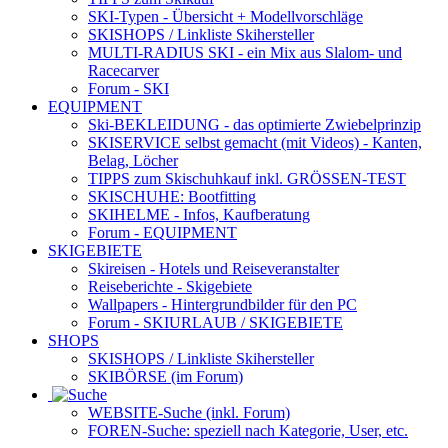
SKI-Typen
- Übersicht + Modellvorschläge
SKISHOPS / Linkliste Skihersteller
MULTI-RADIUS SKI
- ein Mix aus Slalom- und
Racecarver
Forum
- SKI
EQUIPMENT
Ski-BEKLEIDUNG
- das optimierte Zwiebelprinzip
SKISERVICE selbst gemacht
(mit Videos) - Kanten,
Belag, Löcher
TIPPS zum Skischuhkauf
inkl. GRÖSSEN-TEST
SKISCHUHE:
Bootfitting
SKIHELME
- Infos, Kaufberatung
Forum
- EQUIPMENT
SKIGEBIETE
Skireisen - Hotels und Reiseveranstalter
Reiseberichte - Skigebiete
Wallpapers
- Hintergrundbilder für den PC
Forum
- SKIURLAUB / SKIGEBIETE
SHOPS
SKISHOPS / Linkliste Skihersteller
SKIBÖRSE
(im Forum)
WEBSITE
-Suche (inkl. Forum)
FOREN
-Suche: speziell nach Kategorie, User, etc.