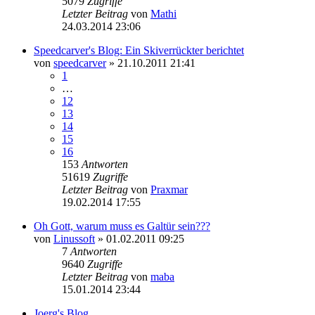
5079
Zugriffe
Letzter Beitrag
von
Mathi
24.03.2014 23:06
Speedcarver's Blog: Ein Skiverrückter berichtet
von
speedcarver
» 21.10.2011 21:41
1
…
12
13
14
15
16
153
Antworten
51619
Zugriffe
Letzter Beitrag
von
Praxmar
19.02.2014 17:55
Oh Gott, warum muss es Galtür sein???
von
Linussoft
» 01.02.2011 09:25
7
Antworten
9640
Zugriffe
Letzter Beitrag
von
maba
15.01.2014 23:44
Joerg's Blog