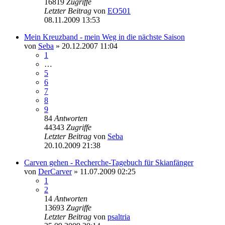
16819
Zugriffe
Letzter Beitrag
von
EO501
08.11.2009 13:53
Mein Kreuzband - mein Weg in die nächste Saison
von
Seba
» 20.12.2007 11:04
1
…
5
6
7
8
9
84
Antworten
44343
Zugriffe
Letzter Beitrag
von
Seba
20.10.2009 21:38
Carven gehen - Recherche-Tagebuch für Skianfänger
von
DerCarver
» 11.07.2009 02:25
1
2
14
Antworten
13693
Zugriffe
Letzter Beitrag
von
psaltria