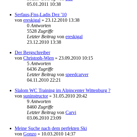
05.01.2011 10:38
Serfaus-Fiss-Ladis Dez '10
von
ereskigal
» 23.12.2010 13:38
0
Antworten
5528
Zugriffe
Letzter Beitrag
von
ereskigal
23.12.2010 13:38
Der Bergschreiber
von
Christoph-Wien
» 23.09.2010 10:15
5
Antworten
6436
Zugriffe
Letzter Beitrag
von
speedcarver
04.11.2010 22:21
Slalom WC Training im Alpincenter Wittenburg ?
von
suninstructor
» 31.05.2010 20:42
9
Antworten
8460
Zugriffe
Letzter Beitrag
von
Carvi
03.06.2010 23:09
Meine Suche nach dem perfekten Ski
von
Gonzo
» 10.03.2010 14:37