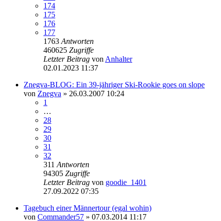
174
175
176
177
1763
Antworten
460625
Zugriffe
Letzter Beitrag
von
Anhalter
02.01.2023 11:37
Znegva-BLOG: Ein 39-jähriger Ski-Rookie goes on slope
von
Znegva
» 26.03.2007 10:24
1
…
28
29
30
31
32
311
Antworten
94305
Zugriffe
Letzter Beitrag
von
goodie_1401
27.09.2022 07:35
Tagebuch einer Männertour (egal wohin)
von
Commander57
» 07.03.2014 11:17