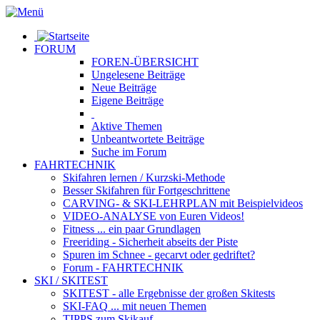
FORUM
FOREN-ÜBERSICHT
Ungelesene
Beiträge
Neue
Beiträge
Eigene
Beiträge
Aktive
Themen
Unbeantwortete
Beiträge
Suche im Forum
FAHRTECHNIK
Skifahren lernen
/ Kurzski-Methode
Besser Skifahren
für Fortgeschrittene
CARVING- & SKI-LEHRPLAN
mit Beispielvideos
VIDEO-ANALYSE
von Euren Videos!
Fitness
... ein paar Grundlagen
Freeriding
- Sicherheit abseits der Piste
Spuren im Schnee
- gecarvt oder gedriftet?
Forum
- FAHRTECHNIK
SKI / SKITEST
SKITEST
- alle Ergebnisse der großen Skitests
SKI-FAQ
... mit neuen Themen
TIPPS zum Skikauf