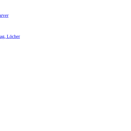
arver
lag, Löcher