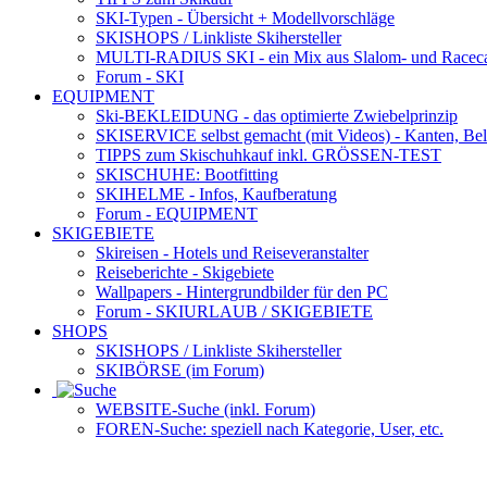
SKI-Typen
- Übersicht + Modellvorschläge
SKISHOPS / Linkliste Skihersteller
MULTI-RADIUS SKI
- ein Mix aus Slalom- und Racec
Forum
- SKI
EQUIPMENT
Ski-BEKLEIDUNG
- das optimierte Zwiebelprinzip
SKISERVICE selbst gemacht
(mit Videos) - Kanten, Be
TIPPS zum Skischuhkauf
inkl. GRÖSSEN-TEST
SKISCHUHE:
Bootfitting
SKIHELME
- Infos, Kaufberatung
Forum
- EQUIPMENT
SKIGEBIETE
Skireisen - Hotels und Reiseveranstalter
Reiseberichte - Skigebiete
Wallpapers
- Hintergrundbilder für den PC
Forum
- SKIURLAUB / SKIGEBIETE
SHOPS
SKISHOPS / Linkliste Skihersteller
SKIBÖRSE
(im Forum)
WEBSITE
-Suche (inkl. Forum)
FOREN
-Suche: speziell nach Kategorie, User, etc.