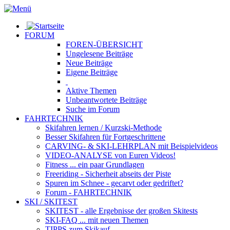
FORUM
FOREN-ÜBERSICHT
Ungelesene
Beiträge
Neue
Beiträge
Eigene
Beiträge
Aktive
Themen
Unbeantwortete
Beiträge
Suche im Forum
FAHRTECHNIK
Skifahren lernen
/ Kurzski-Methode
Besser Skifahren
für Fortgeschrittene
CARVING- & SKI-LEHRPLAN
mit Beispielvideos
VIDEO-ANALYSE
von Euren Videos!
Fitness
... ein paar Grundlagen
Freeriding
- Sicherheit abseits der Piste
Spuren im Schnee
- gecarvt oder gedriftet?
Forum
- FAHRTECHNIK
SKI / SKITEST
SKITEST
- alle Ergebnisse der großen Skitests
SKI-FAQ
... mit neuen Themen
TIPPS zum Skikauf