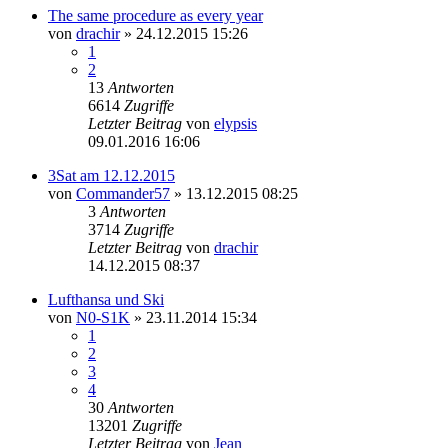
The same procedure as every year
von
drachir
» 24.12.2015 15:26
1
2
13
Antworten
6614
Zugriffe
Letzter Beitrag
von
elypsis
09.01.2016 16:06
3Sat am 12.12.2015
von
Commander57
» 13.12.2015 08:25
3
Antworten
3714
Zugriffe
Letzter Beitrag
von
drachir
14.12.2015 08:37
Lufthansa und Ski
von
N0-S1K
» 23.11.2014 15:34
1
2
3
4
30
Antworten
13201
Zugriffe
Letzter Beitrag
von
Jean