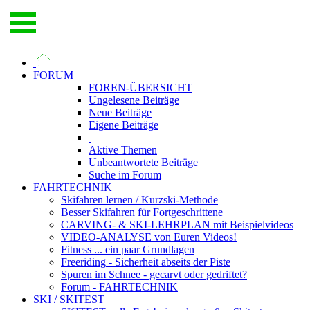
FORUM
FOREN-ÜBERSICHT
Ungelesene
Beiträge
Neue
Beiträge
Eigene
Beiträge
Aktive
Themen
Unbeantwortete
Beiträge
Suche im Forum
FAHRTECHNIK
Skifahren lernen
/ Kurzski-Methode
Besser Skifahren
für Fortgeschrittene
CARVING- & SKI-LEHRPLAN
mit Beispielvideos
VIDEO-ANALYSE
von Euren Videos!
Fitness
... ein paar Grundlagen
Freeriding
- Sicherheit abseits der Piste
Spuren im Schnee
- gecarvt oder gedriftet?
Forum
- FAHRTECHNIK
SKI / SKITEST