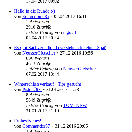
17.04.2017 00:02
Hallo in die Runde :-)
von
Sonnenbine85
» 05.04.2017 16:11
1
Antworten
2910
Zugriffe
Letzter Beitrag
von
ingo#31
05.04.2017 20:24
Es gibt Sachverhalte, da verstehe ich keinen Spaß
von
NeusserGletscher
» 27.12.2016 19:56
6
Antworten
4613
Zugriffe
Letzter Beitrag
von
NeusserGletscher
07.02.2017 13:44
Winterschlussverkauf - Tips gesucht
von
PistenÖtzi
» 31.01.2017 11:28
8
Antworten
5649
Zugriffe
Letzter Beitrag
von
TOM_NRW
31.01.2017 21:10
Frohes Neues!
von
Commander57
» 31.12.2016 20:05
3
Antworten