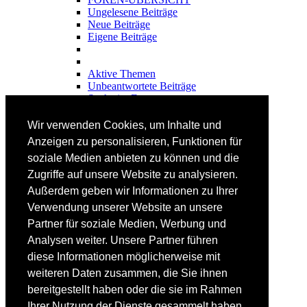
Ungelesene Beiträge
Neue Beiträge
Eigene Beiträge
Aktive Themen
Unbeantwortete Beiträge
Suche im Forum
FAHRTECHNIK
Wir verwenden Cookies, um Inhalte und
Einsteiger
Anzeigen zu personalisieren, Funktionen für
Fortgeschrittene
soziale Medien anbieten zu können und die
Lehrplan
Videoanalyse
Zugriffe auf unsere Website zu analysieren.
Außerdem geben wir Informationen zu Ihrer
SKI
Verwendung unserer Website an unsere
SKITEST
Partner für soziale Medien, Werbung und
Ski-FAQ
Analysen weiter. Unsere Partner führen
Tipps Ski-Kauf
Ski-Typen
diese Informationen möglicherweise mit
Skishops
weiteren Daten zusammen, die Sie ihnen
bereitgestellt haben oder die sie im Rahmen
EQUIPMENT
Skibekleidung
Ihrer Nutzung der Dienste gesammelt haben.