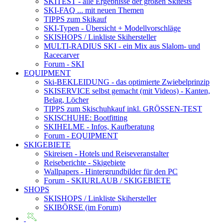
SKITEST
- alle Ergebnisse der großen Skitests
SKI-FAQ
... mit neuen Themen
TIPPS zum Skikauf
SKI-Typen
- Übersicht + Modellvorschläge
SKISHOPS / Linkliste Skihersteller
MULTI-RADIUS SKI
- ein Mix aus Slalom- und
Racecarver
Forum
- SKI
EQUIPMENT
Ski-BEKLEIDUNG
- das optimierte Zwiebelprinzip
SKISERVICE selbst gemacht
(mit Videos) - Kanten,
Belag, Löcher
TIPPS zum Skischuhkauf
inkl. GRÖSSEN-TEST
SKISCHUHE:
Bootfitting
SKIHELME
- Infos, Kaufberatung
Forum
- EQUIPMENT
SKIGEBIETE
Skireisen - Hotels und Reiseveranstalter
Reiseberichte - Skigebiete
Wallpapers
- Hintergrundbilder für den PC
Forum
- SKIURLAUB / SKIGEBIETE
SHOPS
SKISHOPS / Linkliste Skihersteller
SKIBÖRSE
(im Forum)