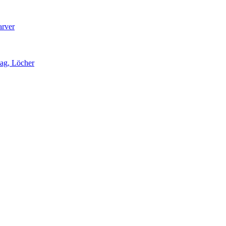
arver
lag, Löcher