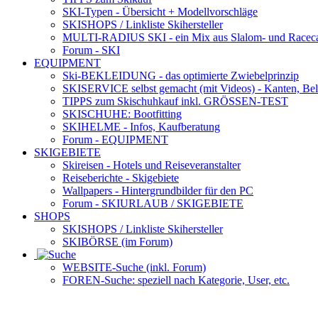
SKI-Typen
- Übersicht + Modellvorschläge
SKISHOPS / Linkliste Skihersteller
MULTI-RADIUS SKI
- ein Mix aus Slalom- und Racec
Forum
- SKI
EQUIPMENT
Ski-BEKLEIDUNG
- das optimierte Zwiebelprinzip
SKISERVICE selbst gemacht
(mit Videos) - Kanten, Be
TIPPS zum Skischuhkauf
inkl. GRÖSSEN-TEST
SKISCHUHE:
Bootfitting
SKIHELME
- Infos, Kaufberatung
Forum
- EQUIPMENT
SKIGEBIETE
Skireisen - Hotels und Reiseveranstalter
Reiseberichte - Skigebiete
Wallpapers
- Hintergrundbilder für den PC
Forum
- SKIURLAUB / SKIGEBIETE
SHOPS
SKISHOPS / Linkliste Skihersteller
SKIBÖRSE
(im Forum)
WEBSITE
-Suche (inkl. Forum)
FOREN
-Suche: speziell nach Kategorie, User, etc.