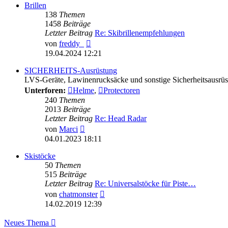
Brillen
138
Themen
1458
Beiträge
Letzter Beitrag
Re: Skibrillenempfehlungen
Neuester
von
freddy_
Beitrag
19.04.2024 12:21
SICHERHEITS-Ausrüstung
LVS-Geräte, Lawinenrucksäcke und sonstige Sicherheitsausrü
Unterforen:
Helme
,
Protectoren
240
Themen
2013
Beiträge
Letzter Beitrag
Re: Head Radar
Neuester
von
Marci
Beitrag
04.01.2023 18:11
Skistöcke
50
Themen
515
Beiträge
Letzter Beitrag
Re: Universalstöcke für Piste…
Neuester
von
chatmonster
Beitrag
14.02.2019 12:39
Neues Thema