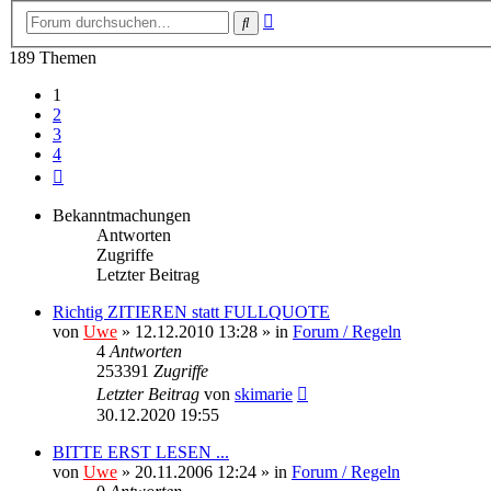
Erweiterte
Suche
Suche
189 Themen
1
2
3
4
Nächste
Bekanntmachungen
Antworten
Zugriffe
Letzter Beitrag
Richtig ZITIEREN statt FULLQUOTE
von
Uwe
» 12.12.2010 13:28 » in
Forum / Regeln
4
Antworten
253391
Zugriffe
Letzter Beitrag
von
skimarie
30.12.2020 19:55
BITTE ERST LESEN ...
von
Uwe
» 20.11.2006 12:24 » in
Forum / Regeln