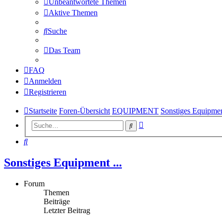
Unbeantwortete Themen
Aktive Themen
Suche
Das Team
FAQ
Anmelden
Registrieren
Startseite
Foren-Übersicht
EQUIPMENT
Sonstiges Equipment
Erweiterte
Suche
Suche
Suche
Sonstiges Equipment ...
Forum
Themen
Beiträge
Letzter Beitrag