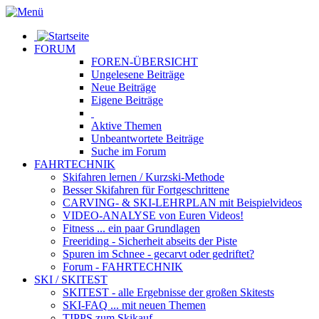
FORUM
FOREN-ÜBERSICHT
Ungelesene
Beiträge
Neue
Beiträge
Eigene
Beiträge
Aktive
Themen
Unbeantwortete
Beiträge
Suche im Forum
FAHRTECHNIK
Skifahren lernen
/ Kurzski-Methode
Besser Skifahren
für Fortgeschrittene
CARVING- & SKI-LEHRPLAN
mit Beispielvideos
VIDEO-ANALYSE
von Euren Videos!
Fitness
... ein paar Grundlagen
Freeriding
- Sicherheit abseits der Piste
Spuren im Schnee
- gecarvt oder gedriftet?
Forum
- FAHRTECHNIK
SKI / SKITEST
SKITEST
- alle Ergebnisse der großen Skitests
SKI-FAQ
... mit neuen Themen
TIPPS zum Skikauf