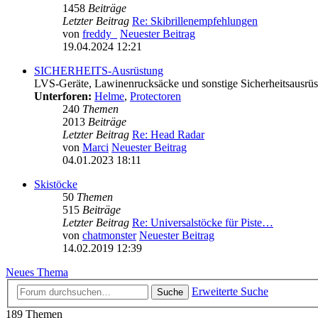
1458
Beiträge
Letzter Beitrag
Re: Skibrillenempfehlungen
von
freddy_
Neuester Beitrag
19.04.2024 12:21
SICHERHEITS-Ausrüstung
LVS-Geräte, Lawinenrucksäcke und sonstige Sicherheitsausrü
Unterforen:
Helme
,
Protectoren
240
Themen
2013
Beiträge
Letzter Beitrag
Re: Head Radar
von
Marci
Neuester Beitrag
04.01.2023 18:11
Skistöcke
50
Themen
515
Beiträge
Letzter Beitrag
Re: Universalstöcke für Piste…
von
chatmonster
Neuester Beitrag
14.02.2019 12:39
Neues Thema
Erweiterte Suche
Suche
189 Themen