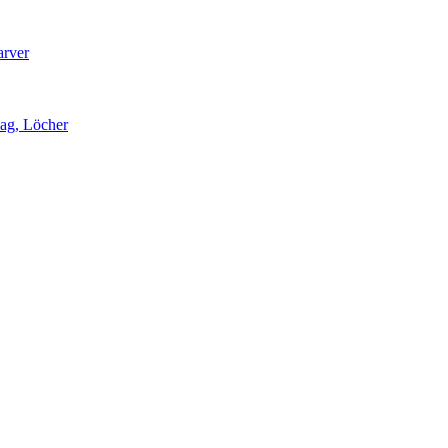
arver
lag, Löcher