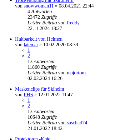
Trockenübung mit Skirollern?
von
snowwoman11
» 08.04.2021 22:44
4
Antworten
23472
Zugriffe
Letzter Beitrag
von
freddy_
22.11.2024 18:27
Haltbarkeit von Helmen
von
latemar
» 10.02.2020 08:39
1
2
13
Antworten
11860
Zugriffe
Letzter Beitrag
von
majortom
02.02.2024 16:26
Maskenclips für Skihelm
von
PHS
» 12.01.2022 11:47
1
2
13
Antworten
10648
Zugriffe
Letzter Beitrag
von
saschad74
21.01.2022 18:42
Protektoren -Knie