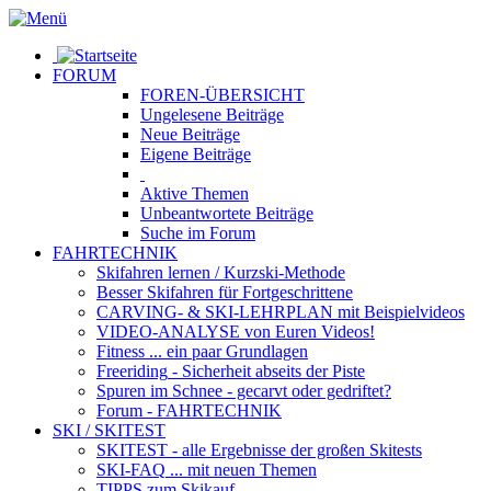
FORUM
FOREN-ÜBERSICHT
Ungelesene
Beiträge
Neue
Beiträge
Eigene
Beiträge
Aktive
Themen
Unbeantwortete
Beiträge
Suche im Forum
FAHRTECHNIK
Skifahren lernen
/ Kurzski-Methode
Besser Skifahren
für Fortgeschrittene
CARVING- & SKI-LEHRPLAN
mit Beispielvideos
VIDEO-ANALYSE
von Euren Videos!
Fitness
... ein paar Grundlagen
Freeriding
- Sicherheit abseits der Piste
Spuren im Schnee
- gecarvt oder gedriftet?
Forum
- FAHRTECHNIK
SKI / SKITEST
SKITEST
- alle Ergebnisse der großen Skitests
SKI-FAQ
... mit neuen Themen
TIPPS zum Skikauf