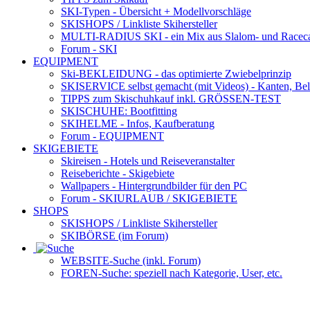
SKI-Typen
- Übersicht + Modellvorschläge
SKISHOPS / Linkliste Skihersteller
MULTI-RADIUS SKI
- ein Mix aus Slalom- und Racec
Forum
- SKI
EQUIPMENT
Ski-BEKLEIDUNG
- das optimierte Zwiebelprinzip
SKISERVICE selbst gemacht
(mit Videos) - Kanten, Be
TIPPS zum Skischuhkauf
inkl. GRÖSSEN-TEST
SKISCHUHE:
Bootfitting
SKIHELME
- Infos, Kaufberatung
Forum
- EQUIPMENT
SKIGEBIETE
Skireisen - Hotels und Reiseveranstalter
Reiseberichte - Skigebiete
Wallpapers
- Hintergrundbilder für den PC
Forum
- SKIURLAUB / SKIGEBIETE
SHOPS
SKISHOPS / Linkliste Skihersteller
SKIBÖRSE
(im Forum)
WEBSITE
-Suche (inkl. Forum)
FOREN
-Suche: speziell nach Kategorie, User, etc.