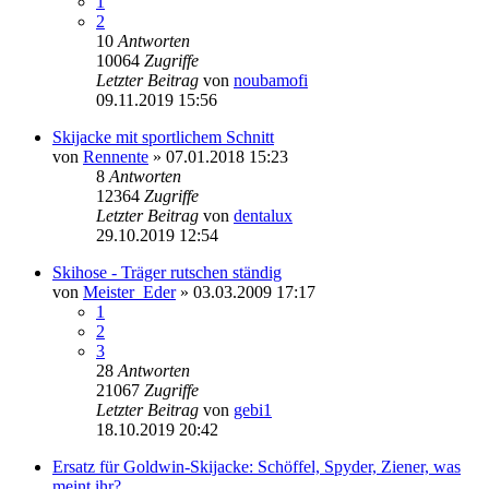
1
2
10
Antworten
10064
Zugriffe
Letzter Beitrag
von
noubamofi
09.11.2019 15:56
Skijacke mit sportlichem Schnitt
von
Rennente
» 07.01.2018 15:23
8
Antworten
12364
Zugriffe
Letzter Beitrag
von
dentalux
29.10.2019 12:54
Skihose - Träger rutschen ständig
von
Meister_Eder
» 03.03.2009 17:17
1
2
3
28
Antworten
21067
Zugriffe
Letzter Beitrag
von
gebi1
18.10.2019 20:42
Ersatz für Goldwin-Skijacke: Schöffel, Spyder, Ziener, was
meint ihr?