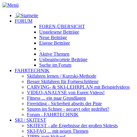
FORUM
FOREN-ÜBERSICHT
Ungelesene
Beiträge
Neue
Beiträge
Eigene
Beiträge
Aktive
Themen
Unbeantwortete
Beiträge
Suche im Forum
FAHRTECHNIK
Skifahren lernen
/ Kurzski-Methode
Besser Skifahren
für Fortgeschrittene
CARVING- & SKI-LEHRPLAN
mit Beispielvideos
VIDEO-ANALYSE
von Euren Videos!
Fitness
... ein paar Grundlagen
Freeriding
- Sicherheit abseits der Piste
Spuren im Schnee
- gecarvt oder gedriftet?
Forum
- FAHRTECHNIK
SKI / SKITEST
SKITEST
- alle Ergebnisse der großen Skitests
SKI-FAQ
... mit neuen Themen
TIPPS zum Skikauf