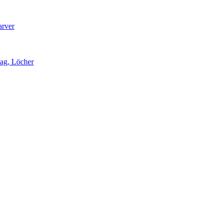
arver
lag, Löcher