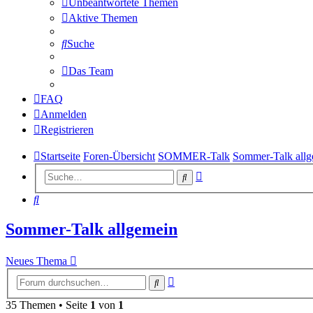
Unbeantwortete Themen
Aktive Themen
Suche
Das Team
FAQ
Anmelden
Registrieren
Startseite
Foren-Übersicht
SOMMER-Talk
Sommer-Talk all
Erweiterte
Suche
Suche
Suche
Sommer-Talk allgemein
Neues Thema
Erweiterte
Suche
Suche
35 Themen • Seite
1
von
1