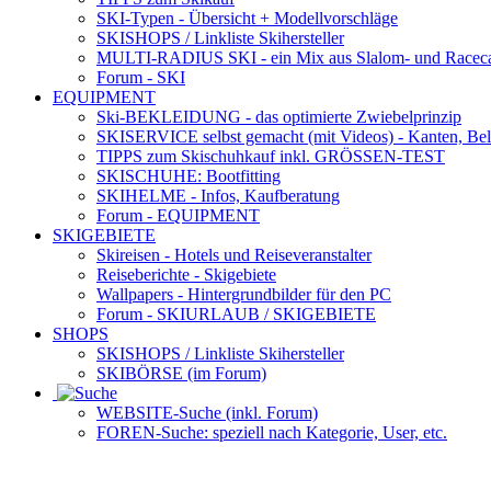
SKI-Typen
- Übersicht + Modellvorschläge
SKISHOPS / Linkliste Skihersteller
MULTI-RADIUS SKI
- ein Mix aus Slalom- und Racec
Forum
- SKI
EQUIPMENT
Ski-BEKLEIDUNG
- das optimierte Zwiebelprinzip
SKISERVICE selbst gemacht
(mit Videos) - Kanten, Be
TIPPS zum Skischuhkauf
inkl. GRÖSSEN-TEST
SKISCHUHE:
Bootfitting
SKIHELME
- Infos, Kaufberatung
Forum
- EQUIPMENT
SKIGEBIETE
Skireisen - Hotels und Reiseveranstalter
Reiseberichte - Skigebiete
Wallpapers
- Hintergrundbilder für den PC
Forum
- SKIURLAUB / SKIGEBIETE
SHOPS
SKISHOPS / Linkliste Skihersteller
SKIBÖRSE
(im Forum)
WEBSITE
-Suche (inkl. Forum)
FOREN
-Suche: speziell nach Kategorie, User, etc.