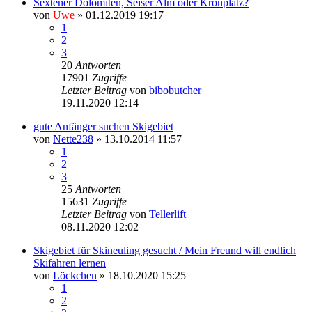
Sextener Dolomiten, Seiser Alm oder Kronplatz?
von
Uwe
» 01.12.2019 19:17
1
2
3
20
Antworten
17901
Zugriffe
Letzter Beitrag
von
bibobutcher
19.11.2020 12:14
gute Anfänger suchen Skigebiet
von
Nette238
» 13.10.2014 11:57
1
2
3
25
Antworten
15631
Zugriffe
Letzter Beitrag
von
Tellerlift
08.11.2020 12:02
Skigebiet für Skineuling gesucht / Mein Freund will endlich
Skifahren lernen
von
Löckchen
» 18.10.2020 15:25
1
2