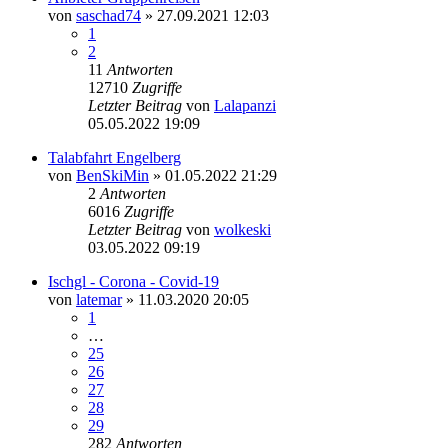
von
saschad74
» 27.09.2021 12:03
1
2
11
Antworten
12710
Zugriffe
Letzter Beitrag
von
Lalapanzi
05.05.2022 19:09
Talabfahrt Engelberg
von
BenSkiMin
» 01.05.2022 21:29
2
Antworten
6016
Zugriffe
Letzter Beitrag
von
wolkeski
03.05.2022 09:19
Ischgl - Corona - Covid-19
von
latemar
» 11.03.2020 20:05
1
…
25
26
27
28
29
282
Antworten