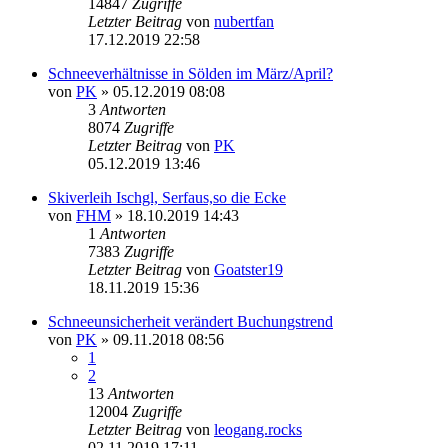
14847
Zugriffe
Letzter Beitrag
von
nubertfan
17.12.2019 22:58
Schneeverhältnisse in Sölden im März/April?
von
PK
» 05.12.2019 08:08
3
Antworten
8074
Zugriffe
Letzter Beitrag
von
PK
05.12.2019 13:46
Skiverleih Ischgl, Serfaus,so die Ecke
von
FHM
» 18.10.2019 14:43
1
Antworten
7383
Zugriffe
Letzter Beitrag
von
Goatster19
18.11.2019 15:36
Schneeunsicherheit verändert Buchungstrend
von
PK
» 09.11.2018 08:56
1
2
13
Antworten
12004
Zugriffe
Letzter Beitrag
von
leogang.rocks
02.11.2019 17:11