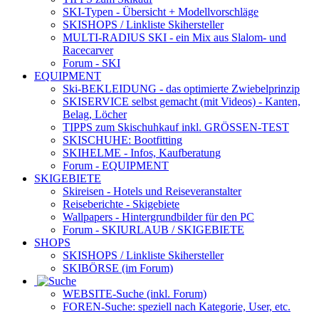
SKI-Typen
- Übersicht + Modellvorschläge
SKISHOPS / Linkliste Skihersteller
MULTI-RADIUS SKI
- ein Mix aus Slalom- und
Racecarver
Forum
- SKI
EQUIPMENT
Ski-BEKLEIDUNG
- das optimierte Zwiebelprinzip
SKISERVICE selbst gemacht
(mit Videos) - Kanten,
Belag, Löcher
TIPPS zum Skischuhkauf
inkl. GRÖSSEN-TEST
SKISCHUHE:
Bootfitting
SKIHELME
- Infos, Kaufberatung
Forum
- EQUIPMENT
SKIGEBIETE
Skireisen - Hotels und Reiseveranstalter
Reiseberichte - Skigebiete
Wallpapers
- Hintergrundbilder für den PC
Forum
- SKIURLAUB / SKIGEBIETE
SHOPS
SKISHOPS / Linkliste Skihersteller
SKIBÖRSE
(im Forum)
WEBSITE
-Suche (inkl. Forum)
FOREN
-Suche: speziell nach Kategorie, User, etc.