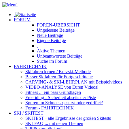
FORUM
FOREN-ÜBERSICHT
Ungelesene
Beiträge
Neue
Beiträge
Eigene
Beiträge
Aktive
Themen
Unbeantwortete
Beiträge
Suche im Forum
FAHRTECHNIK
Skifahren lernen
/ Kurzski-Methode
Besser Skifahren
für Fortgeschrittene
CARVING- & SKI-LEHRPLAN
mit Beispielvideos
VIDEO-ANALYSE
von Euren Videos!
Fitness
... ein paar Grundlagen
Freeriding
- Sicherheit abseits der Piste
Spuren im Schnee
- gecarvt oder gedriftet?
Forum
- FAHRTECHNIK
SKI / SKITEST
SKITEST
- alle Ergebnisse der großen Skitests
SKI-FAQ
... mit neuen Themen
TIPPS zum Skikauf