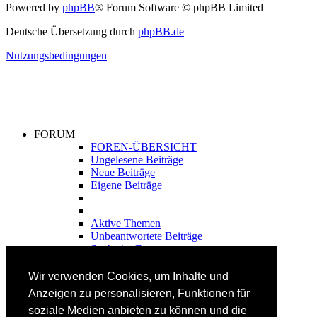
Powered by
phpBB
® Forum Software © phpBB Limited
Deutsche Übersetzung durch
phpBB.de
Nutzungsbedingungen
FORUM
FOREN-ÜBERSICHT
Ungelesene Beiträge
Neue Beiträge
Eigene Beiträge
Aktive Themen
Unbeantwortete Beiträge
Suche im Forum
FAHRTECHNIK
Wir verwenden Cookies, um Inhalte und
Einsteiger
Anzeigen zu personalisieren, Funktionen für
Fortgeschrittene
soziale Medien anbieten zu können und die
Lehrplan