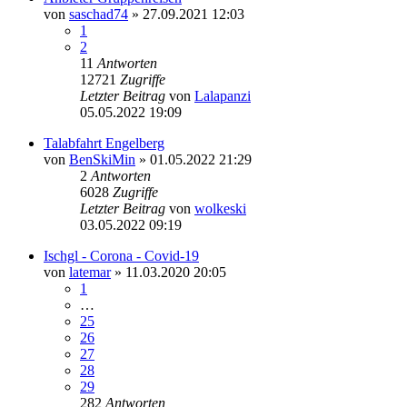
von
saschad74
» 27.09.2021 12:03
1
2
11
Antworten
12721
Zugriffe
Letzter Beitrag
von
Lalapanzi
05.05.2022 19:09
Talabfahrt Engelberg
von
BenSkiMin
» 01.05.2022 21:29
2
Antworten
6028
Zugriffe
Letzter Beitrag
von
wolkeski
03.05.2022 09:19
Ischgl - Corona - Covid-19
von
latemar
» 11.03.2020 20:05
1
…
25
26
27
28
29
282
Antworten