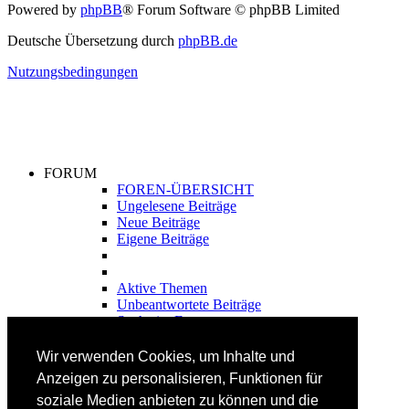
Powered by
phpBB
® Forum Software © phpBB Limited
Deutsche Übersetzung durch
phpBB.de
Nutzungsbedingungen
FORUM
FOREN-ÜBERSICHT
Ungelesene Beiträge
Neue Beiträge
Eigene Beiträge
Aktive Themen
Unbeantwortete Beiträge
Suche im Forum
FAHRTECHNIK
Wir verwenden Cookies, um Inhalte und
Einsteiger
Anzeigen zu personalisieren, Funktionen für
Fortgeschrittene
soziale Medien anbieten zu können und die
Lehrplan