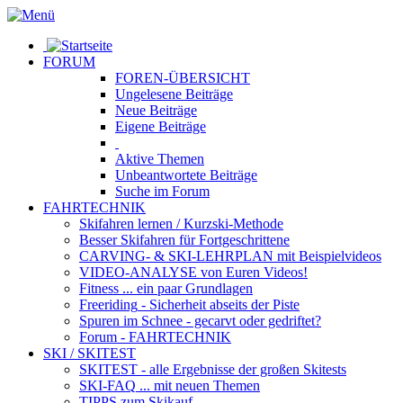
FORUM
FOREN-ÜBERSICHT
Ungelesene
Beiträge
Neue
Beiträge
Eigene
Beiträge
Aktive
Themen
Unbeantwortete
Beiträge
Suche im Forum
FAHRTECHNIK
Skifahren lernen
/ Kurzski-Methode
Besser Skifahren
für Fortgeschrittene
CARVING- & SKI-LEHRPLAN
mit Beispielvideos
VIDEO-ANALYSE
von Euren Videos!
Fitness
... ein paar Grundlagen
Freeriding
- Sicherheit abseits der Piste
Spuren im Schnee
- gecarvt oder gedriftet?
Forum
- FAHRTECHNIK
SKI / SKITEST
SKITEST
- alle Ergebnisse der großen Skitests
SKI-FAQ
... mit neuen Themen
TIPPS zum Skikauf