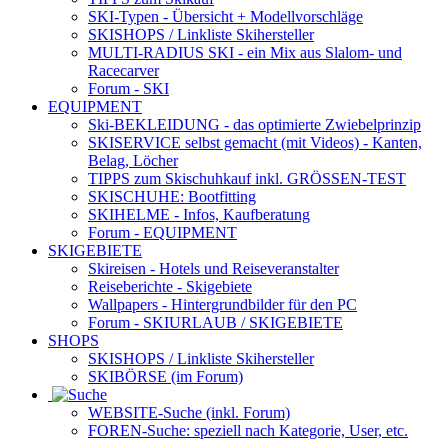
SKI-Typen
- Übersicht + Modellvorschläge
SKISHOPS / Linkliste Skihersteller
MULTI-RADIUS SKI
- ein Mix aus Slalom- und
Racecarver
Forum
- SKI
EQUIPMENT
Ski-BEKLEIDUNG
- das optimierte Zwiebelprinzip
SKISERVICE selbst gemacht
(mit Videos) - Kanten,
Belag, Löcher
TIPPS zum Skischuhkauf
inkl. GRÖSSEN-TEST
SKISCHUHE:
Bootfitting
SKIHELME
- Infos, Kaufberatung
Forum
- EQUIPMENT
SKIGEBIETE
Skireisen - Hotels und Reiseveranstalter
Reiseberichte - Skigebiete
Wallpapers
- Hintergrundbilder für den PC
Forum
- SKIURLAUB / SKIGEBIETE
SHOPS
SKISHOPS / Linkliste Skihersteller
SKIBÖRSE
(im Forum)
WEBSITE
-Suche (inkl. Forum)
FOREN
-Suche: speziell nach Kategorie, User, etc.