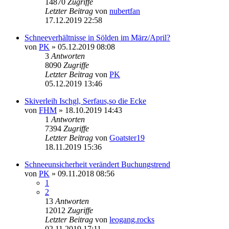
14870
Zugriffe
Letzter Beitrag
von
nubertfan
17.12.2019 22:58
Schneeverhältnisse in Sölden im März/April?
von
PK
» 05.12.2019 08:08
3
Antworten
8090
Zugriffe
Letzter Beitrag
von
PK
05.12.2019 13:46
Skiverleih Ischgl, Serfaus,so die Ecke
von
FHM
» 18.10.2019 14:43
1
Antworten
7394
Zugriffe
Letzter Beitrag
von
Goatster19
18.11.2019 15:36
Schneeunsicherheit verändert Buchungstrend
von
PK
» 09.11.2018 08:56
1
2
13
Antworten
12012
Zugriffe
Letzter Beitrag
von
leogang.rocks
02.11.2019 17:11