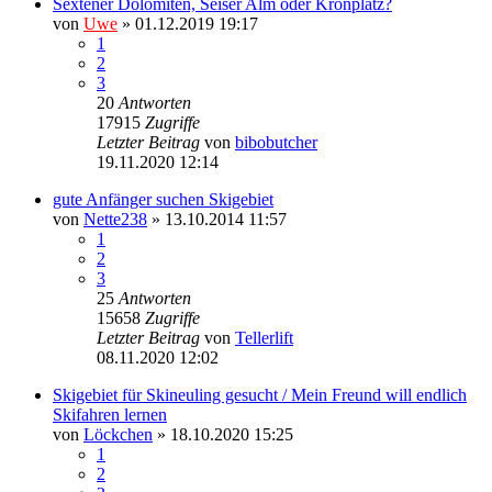
Sextener Dolomiten, Seiser Alm oder Kronplatz?
von
Uwe
» 01.12.2019 19:17
1
2
3
20
Antworten
17915
Zugriffe
Letzter Beitrag
von
bibobutcher
19.11.2020 12:14
gute Anfänger suchen Skigebiet
von
Nette238
» 13.10.2014 11:57
1
2
3
25
Antworten
15658
Zugriffe
Letzter Beitrag
von
Tellerlift
08.11.2020 12:02
Skigebiet für Skineuling gesucht / Mein Freund will endlich
Skifahren lernen
von
Löckchen
» 18.10.2020 15:25
1
2