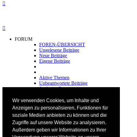
FORUM
FOREN-ÜBERSICHT
Ungelesene Beiträge
Neue Beiträge
Eigene Beiträge
Aktive Themen
Unbeantwortete Beiträge
Suche im Forum
FAHRTECHNIK
Wir verwenden Cookies, um Inhalte und
Einsteiger
Anzeigen zu personalisieren, Funktionen für
Fortgeschrittene
soziale Medien anbieten zu können und die
Lehrplan
Videoanalyse
Zugriffe auf unsere Website zu analysieren.
Außerdem geben wir Informationen zu Ihrer
SKI