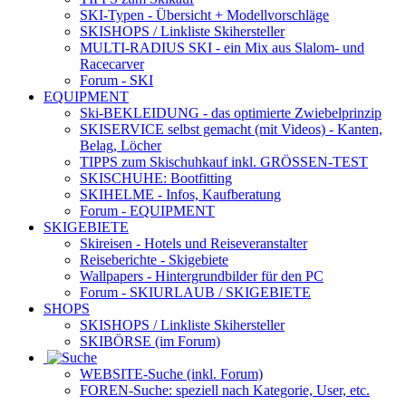
SKI-Typen
- Übersicht + Modellvorschläge
SKISHOPS / Linkliste Skihersteller
MULTI-RADIUS SKI
- ein Mix aus Slalom- und
Racecarver
Forum
- SKI
EQUIPMENT
Ski-BEKLEIDUNG
- das optimierte Zwiebelprinzip
SKISERVICE selbst gemacht
(mit Videos) - Kanten,
Belag, Löcher
TIPPS zum Skischuhkauf
inkl. GRÖSSEN-TEST
SKISCHUHE:
Bootfitting
SKIHELME
- Infos, Kaufberatung
Forum
- EQUIPMENT
SKIGEBIETE
Skireisen - Hotels und Reiseveranstalter
Reiseberichte - Skigebiete
Wallpapers
- Hintergrundbilder für den PC
Forum
- SKIURLAUB / SKIGEBIETE
SHOPS
SKISHOPS / Linkliste Skihersteller
SKIBÖRSE
(im Forum)
WEBSITE
-Suche (inkl. Forum)
FOREN
-Suche: speziell nach Kategorie, User, etc.