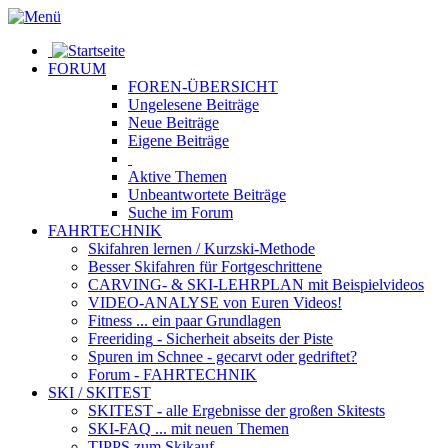
FORUM
FOREN-ÜBERSICHT
Ungelesene
Beiträge
Neue
Beiträge
Eigene
Beiträge
Aktive
Themen
Unbeantwortete
Beiträge
Suche im Forum
FAHRTECHNIK
Skifahren lernen
/ Kurzski-Methode
Besser Skifahren
für Fortgeschrittene
CARVING- & SKI-LEHRPLAN
mit Beispielvideos
VIDEO-ANALYSE
von Euren Videos!
Fitness
... ein paar Grundlagen
Freeriding
- Sicherheit abseits der Piste
Spuren im Schnee
- gecarvt oder gedriftet?
Forum
- FAHRTECHNIK
SKI / SKITEST
SKITEST
- alle Ergebnisse der großen Skitests
SKI-FAQ
... mit neuen Themen
TIPPS zum Skikauf